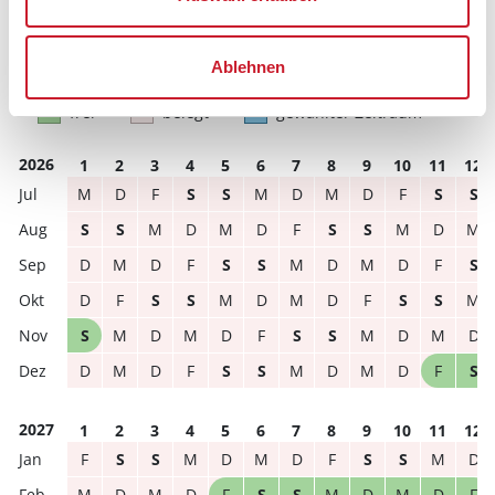
Reisedauer
Anzahl Reisende
Ablehnen
frei
belegt
gewählter Zeitraum
2026
1
2
3
4
5
6
7
8
9
10
11
12
M
D
F
S
S
M
D
M
D
F
S
S
S
S
M
D
M
D
F
S
S
M
D
M
D
M
D
F
S
S
M
D
M
D
F
S
D
F
S
S
M
D
M
D
F
S
S
M
S
M
D
M
D
F
S
S
M
D
M
D
D
M
D
F
S
S
M
D
M
D
F
S
2027
1
2
3
4
5
6
7
8
9
10
11
12
F
S
S
M
D
M
D
F
S
S
M
D
M
D
M
D
F
S
S
M
D
M
D
F