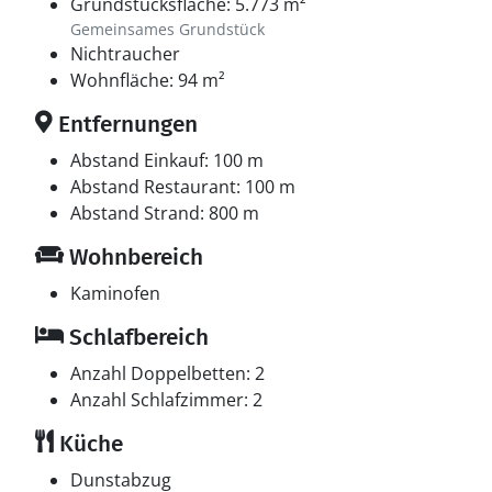
Nordsee, Blåvand und die schöne und besondere
Grundstücksfläche: 5.773 m²
Landschaft der gesamten Gegend. Blåvand selbst
Gemeinsames Grundstück
Nichtraucher
bietet eine schöne Atmosphäre für die ganze Familie
Wohnfläche: 94 m²
mit guten Einkaufsmöglichkeiten, Restaurants und
Cafés. Schöne Ausflugsziele sind die Domstadt Ribe,
Entfernungen
Esbjerg mit dem Fischerei- und Seefahrtmuseum und
Abstand Einkauf: 100 m
natürlich Legoland, eine gute Stunde Autofahrt von
Abstand Restaurant: 100 m
hier. Siehe auch A3027, A3332, A3464, A3482, A3485,
Abstand Strand: 800 m
A3486, A3492, A3466, A3503, A3510, A3536, A3538 und
A3552.
Wohnbereich
Kaminofen
Schlafbereich
Anzahl Doppelbetten: 2
Anzahl Schlafzimmer: 2
Küche
Dunstabzug