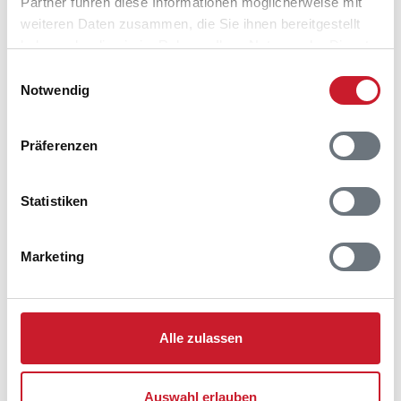
Partner führen diese Informationen möglicherweise mit
weiteren Daten zusammen, die Sie ihnen bereitgestellt
haben oder die sie im Rahmen Ihrer Nutzung der Dienste
gesammelt haben.
Einwilligungsauswahl
Notwendig
Präferenzen
Belegungskalender
Statistiken
Reisedauer auswählen
Anzahl Reisende auswählen
Marketing
Anreisetag im Belegungskalender anklicken
Sie bekommen Verfügbarkeit und Preis angezeigt
Bitte beachten Sie, dass sich bei Änderungen des
Alle zulassen
Reisezeitraumes auch Änderungen bei der
Hausbeschreibung und/oder der Ausstattung ergeben
können.
Auswahl erlauben