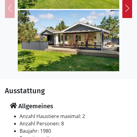
Entdecken Sie die schöne Natur rund um Blåvand. Das
Ferienhaus liegt in zweiter Reihe zu einem großen
Naturgebiet mit Heide und offenen Flächen. Spazieren
Sie in den nahen Ort, wo Sie Einkaufsmöglichkeiten
und Restaurants finden. Auch der feine Sandstrand
der dänischen Westküste ist nicht weit entfernt. Hier
können Sie baden, Muscheln sammeln oder einfach die
frische Seeluft genießen.
Ausstattung
Allgemeines
Anzahl Haustiere maximal: 2
Anzahl Personen: 8
Baujahr: 1980