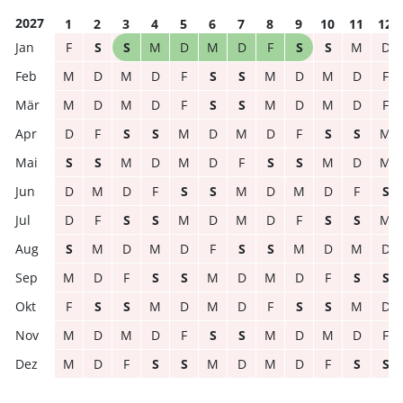
2027
1
2
3
4
5
6
7
8
9
10
11
12
F
S
S
M
D
M
D
F
S
S
M
D
M
D
M
D
F
S
S
M
D
M
D
F
M
D
M
D
F
S
S
M
D
M
D
F
D
F
S
S
M
D
M
D
F
S
S
M
S
S
M
D
M
D
F
S
S
M
D
M
D
M
D
F
S
S
M
D
M
D
F
S
D
F
S
S
M
D
M
D
F
S
S
M
S
M
D
M
D
F
S
S
M
D
M
D
M
D
F
S
S
M
D
M
D
F
S
S
F
S
S
M
D
M
D
F
S
S
M
D
M
D
M
D
F
S
S
M
D
M
D
F
M
D
F
S
S
M
D
M
D
F
S
S