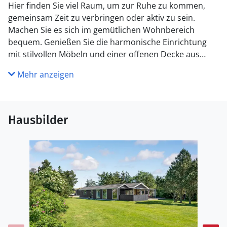
Hier finden Sie viel Raum, um zur Ruhe zu kommen,
gemeinsam Zeit zu verbringen oder aktiv zu sein.
Machen Sie es sich im gemütlichen Wohnbereich
bequem. Genießen Sie die harmonische Einrichtung
mit stilvollen Möbeln und einer offenen Decke aus
hellem Holz. Kochen Sie in der modernen Küche mit
Mehr anzeigen
Kochinsel, während Sie mit der Familie oder den
Freunden im Wohnraum in Verbindung bleiben. Im
beheizbaren Wintergarten können Sie zu jeder
Jahreszeit speisen oder entspannen, mit direktem Blick
Hausbilder
ins Grüne. Ein Saunagang und ruhige Momente im
Whirlpool runden den Tag entspannt ab.
Nutzen Sie die großzügigen Terrassen rund ums Haus,
ob überdacht oder unter freiem Himmel. Der gepflegte
Garten bietet eine große Rasenfläche, ideal für
Ballspiele und andere Aktivitäten. Spielen Sie eine
Runde Beachvolleyball auf dem eigenen kleinen Feld
oder lassen Sie die Kinder auf der Schaukel toben.