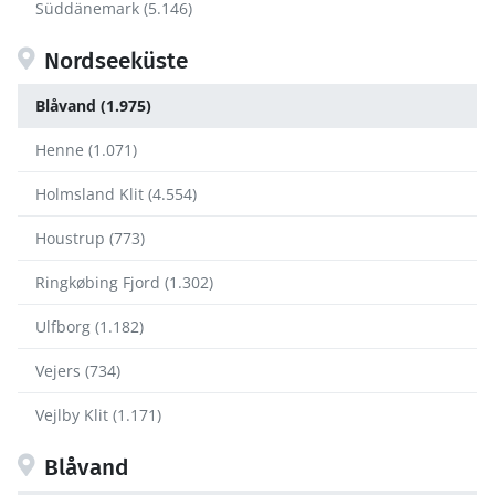
Süddänemark (5.146)
Nordseeküste
Blåvand (1.975)
Henne (1.071)
Holmsland Klit (4.554)
Houstrup (773)
Ringkøbing Fjord (1.302)
Ulfborg (1.182)
Vejers (734)
Vejlby Klit (1.171)
Blåvand