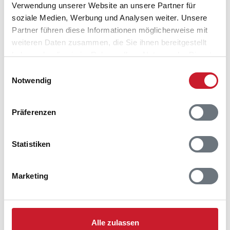
Verwendung unserer Website an unsere Partner für
soziale Medien, Werbung und Analysen weiter. Unsere
Partner führen diese Informationen möglicherweise mit
weiteren Daten zusammen, die Sie ihnen bereitgestellt
haben oder die sie im Rahmen Ihrer Nutzung der Dienste
gesammelt haben.
Einwilligungsauswahl
Notwendig
Präferenzen
Statistiken
Belegungskalender
Marketing
Reisedauer auswählen
Anzahl Reisende auswählen
Anreisetag im Belegungskalender anklicken
Alle zulassen
Sie bekommen Verfügbarkeit und Preis angezeigt