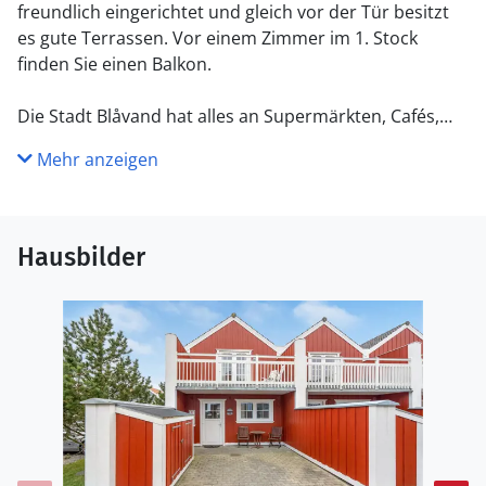
freundlich eingerichtet und gleich vor der Tür besitzt
es gute Terrassen. Vor einem Zimmer im 1. Stock
finden Sie einen Balkon.
Die Stadt Blåvand hat alles an Supermärkten, Cafés,
Restaurants, Boutiquen und Aktivitäten zu bieten. Sie
Mehr anzeigen
können sogar Ihre eigenen Bonbons herstellen,
bowlen, Minigolf spielen, den Minizoo besuchen und
vieles mehr. Oder besuchen Sie einen der schönen
Strände in der Umgebung und das architektonisch
Hausbilder
spannende Tirpitz Museum.