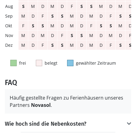
S
M
D
M
D
F
S
S
M
D
M
D
M
D
F
S
S
M
D
M
D
F
S
S
F
S
S
M
D
M
D
F
S
S
M
D
M
D
M
D
F
S
S
M
D
M
D
F
M
D
F
S
S
M
D
M
D
F
S
S
frei
belegt
gewählter Zeitraum
FAQ
Häufig gestellte Fragen zu Ferienhäusern unseres
Partners
Novasol
.
Wie hoch sind die Nebenkosten?