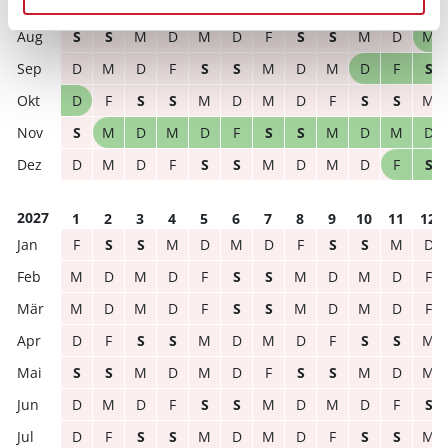
2026
1
2
3
4
5
6
7
8
9
10
11
12
S
S
M
D
M
D
F
S
S
M
D
M
D
M
D
F
S
S
M
D
M
D
F
S
D
F
S
S
M
D
M
D
F
S
S
M
S
M
D
M
D
F
S
S
M
D
M
D
D
M
D
F
S
S
M
D
M
D
F
S
2027
1
2
3
4
5
6
7
8
9
10
11
12
F
S
S
M
D
M
D
F
S
S
M
D
M
D
M
D
F
S
S
M
D
M
D
F
M
D
M
D
F
S
S
M
D
M
D
F
D
F
S
S
M
D
M
D
F
S
S
M
S
S
M
D
M
D
F
S
S
M
D
M
D
M
D
F
S
S
M
D
M
D
F
S
D
F
S
S
M
D
M
D
F
S
S
M