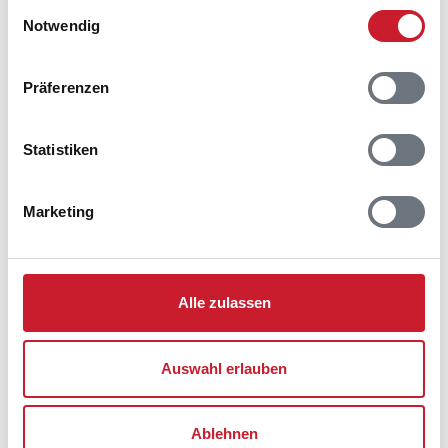
Einwilligungsauswahl
Notwendig
Belegungskalender
Präferenzen
Reisedauer auswählen
Anzahl Reisende auswählen
Statistiken
Anreisetag im Belegungskalender anklicken
Sie bekommen Verfügbarkeit und Preis angezeigt
Marketing
Bitte beachten Sie, dass sich bei Änderungen des
Reisezeitraumes auch Änderungen bei der
Hausbeschreibung und/oder der Ausstattung ergeben
können.
Alle zulassen
Reisedauer
Anzahl Reisende
Auswahl erlauben
frei
belegt
gewählter Zeitraum
Ablehnen