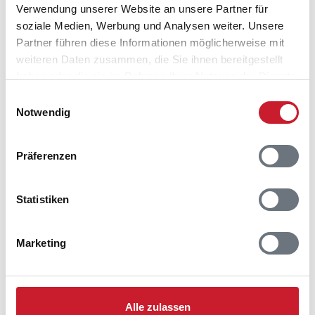
Verwendung unserer Website an unsere Partner für
soziale Medien, Werbung und Analysen weiter. Unsere
Partner führen diese Informationen möglicherweise mit
weiteren Daten zusammen, die Sie ihnen bereitgestellt
haben oder die sie im Rahmen Ihrer Nutzung der Dienste
gesammelt haben.
Einwilligungsauswahl
Notwendig
Präferenzen
Statistiken
Belegungskalender
Marketing
Reisedauer auswählen
Anzahl Reisende auswählen
Anreisetag im Belegungskalender anklicken
Alle zulassen
Sie bekommen Verfügbarkeit und Preis angezeigt