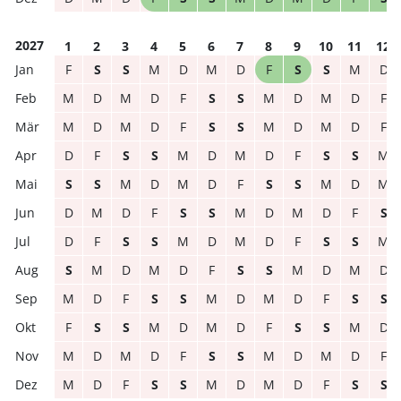
2027
1
2
3
4
5
6
7
8
9
10
11
12
F
S
S
M
D
M
D
F
S
S
M
D
M
D
M
D
F
S
S
M
D
M
D
F
M
D
M
D
F
S
S
M
D
M
D
F
D
F
S
S
M
D
M
D
F
S
S
M
S
S
M
D
M
D
F
S
S
M
D
M
D
M
D
F
S
S
M
D
M
D
F
S
D
F
S
S
M
D
M
D
F
S
S
M
S
M
D
M
D
F
S
S
M
D
M
D
M
D
F
S
S
M
D
M
D
F
S
S
F
S
S
M
D
M
D
F
S
S
M
D
M
D
M
D
F
S
S
M
D
M
D
F
M
D
F
S
S
M
D
M
D
F
S
S