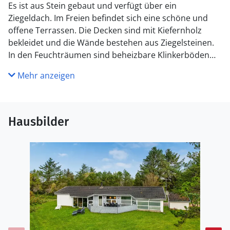
Es ist aus Stein gebaut und verfügt über ein
Ziegeldach. Im Freien befindet sich eine schöne und
offene Terrassen. Die Decken sind mit Kiefernholz
bekleidet und die Wände bestehen aus Ziegelsteinen.
In den Feuchträumen sind beheizbare Klinkerböden
vorhanden. Der Wohnraum ist versetzt gebaut. Die
Mehr anzeigen
große Poolabteilung ist mit einem Swimmingpool und
einem Whirlpool für 4 Personen, einer Sauna und zwei
Baderäumen eingerichtet.
Hausbilder
Besonders hervorzuheben ist, dass er Pool und der
Whirlpool mit einer Wärmepumpe beheizt werden, um
die Energiekosten so niedrig wie möglich zu halten.
Die Gegend um Blåvand ist für ihre schönen, weißen
Sandstrände bekannt, an denen sogar die Kinder im
Sommer sicher baden können, bekannt. Die
umliegenden Dünenplantagen haben viele gute
Wanderpfade zu bieten. Das Zentrum von Blåvand mit