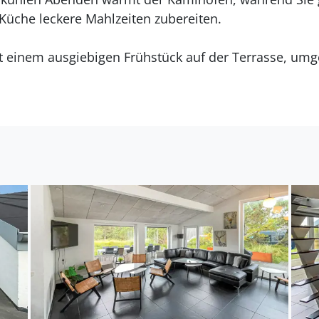
Küche leckere Mahlzeiten zubereiten.
it einem ausgiebigen Frühstück auf der Terrasse, um
dschaft. Lehnen Sie sich anschließend mit Ihrer Urla
n gutes Gespräch. Ihre Kinder finden viele Möglichke
 Naturgrundstück, etwa eine Kletterwand, eine Rutsc
en Ausflug zum Strand von Blåvand, wo Sie in flache
nießen können. Schlendern Sie durch das charmante O
ezialitätengeschäften, die eine kreative und zugleic
 die Umgebung bei einem Spaziergang durch die Dün
direkt am Meer beginnt und Ruhe sowie Naturgenuss v