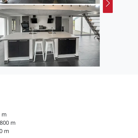
0 m
 800 m
00 m