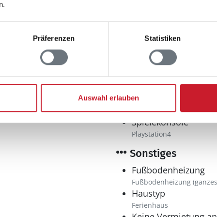
Trockner
n.
Waschmaschine
Präferenzen
Statistiken
Multimedia
Deutsches Fernsehe
DVD-Player
Internet
Auswahl erlauben
WLAN
l
Spielekonsole
Playstation4
Sonstiges
Fußbodenheizung
Fußbodenheizung (ganzes
Haustyp
Ferienhaus
Keine Vermietung a