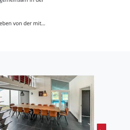
geben von der mit
ubslektüre zurück oder
iten zum Toben und
he und einen
m Wasser baden und die
rtszentrum mit seinen
h gemütliche Atmosphäre
en- und
erspricht.