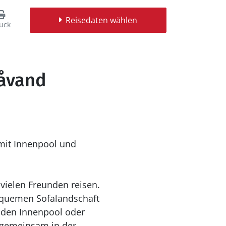
Reisedaten wählen
uck
låvand
mit Innenpool und
 vielen Freunden reisen.
bequemen Sofalandschaft
n den Innenpool oder
 gemeinsam in der