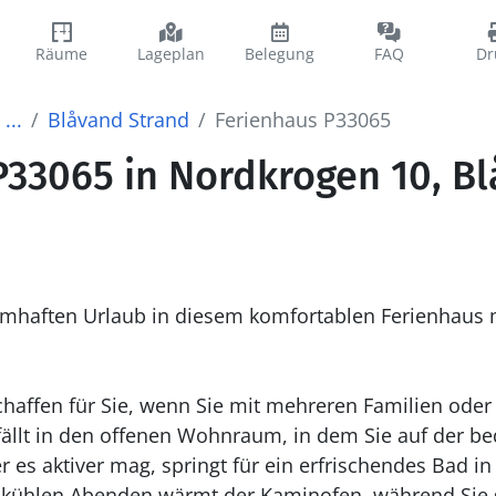
Räume
Lageplan
Belegung
FAQ
Dr
...
Blåvand Strand
Ferienhaus P33065
P33065 in Nordkrogen 10, B
umhaften Urlaub in diesem komfortablen Ferienhaus 
chaffen für Sie, wenn Sie mit mehreren Familien oder
fällt in den offenen Wohnraum, in dem Sie auf der 
es aktiver mag, springt für ein erfrischendes Bad i
n kühlen Abenden wärmt der Kaminofen, während Sie