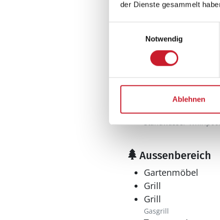
der Dienste gesammelt habe
Mikrowelle
Tiefkühler: 63 l
Einwilligungsauswahl
Tiefkühlschrank
Notwendig
Wellness
Pool
Innenpool
Sauna
Ablehnen
Whirlpool
Standwasser-Whirlpoo
Aussenbereich
Gartenmöbel
Grill
Grill
Gasgrill