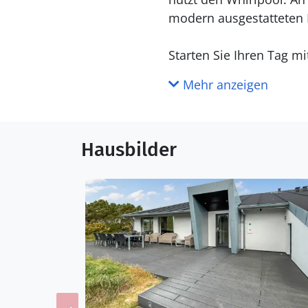
modern ausgestatteten 
Starten Sie Ihren Tag m
Kiefern bestandenen Lan
Mehr anzeigen
vertiefen Sie sich in ei
Spielen auf dem großen
Sandkasten.
Hausbilder
Machen Sie einen klein
frische Nordseeluft ge
kleinen Galerien und Sp
schaffen. Erkunden Sie
Kiefernlandschaft, die 