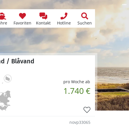
ähre
Favoriten
Kontakt
Hotline
Suchen
nd / Blåvand
pro Woche ab
1.740 €
novp33065