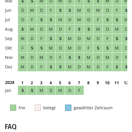
S
S
M
D
M
D
F
S
S
M
D
M
D
M
D
F
S
S
M
D
M
D
F
S
D
F
S
S
M
D
M
D
F
S
S
M
S
M
D
M
D
F
S
S
M
D
M
D
M
D
F
S
S
M
D
M
D
F
S
S
F
S
S
M
D
M
D
F
S
S
M
D
M
D
M
D
F
S
S
M
D
M
D
F
M
D
F
S
S
M
D
M
D
F
S
S
2028
1
2
3
4
5
6
7
8
9
10
11
12
S
S
M
D
M
D
F
frei
belegt
gewählter Zeitraum
FAQ