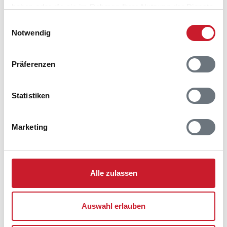
haben oder die sie im Rahmen Ihrer Nutzung der Dienste
gesammelt haben.
Einwilligungsauswahl
Notwendig
Belegungskalender
Präferenzen
Reisedauer auswählen
Anzahl Reisende auswählen
Statistiken
Anreisetag im Belegungskalender anklicken
Sie bekommen Verfügbarkeit und Preis angezeigt
Marketing
Bitte beachten Sie, dass sich bei Änderungen des
Reisezeitraumes auch Änderungen bei der
Hausbeschreibung und/oder der Ausstattung ergeben
Alle zulassen
können.
Reisedauer
Anzahl Reisende
Auswahl erlauben