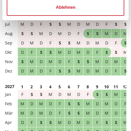
frei
belegt
gewählter Zeitraum
Ablehnen
2026
1
2
3
4
5
6
7
8
9
10
11
12
M
D
F
S
S
M
D
M
D
F
S
S
S
S
M
D
M
D
F
S
S
M
D
M
D
M
D
F
S
S
M
D
M
D
F
S
D
F
S
S
M
D
M
D
F
S
S
M
S
M
D
M
D
F
S
S
M
D
M
D
D
M
D
F
S
S
M
D
M
D
F
S
2027
1
2
3
4
5
6
7
8
9
10
11
12
F
S
S
M
D
M
D
F
S
S
M
D
M
D
M
D
F
S
S
M
D
M
D
F
M
D
M
D
F
S
S
M
D
M
D
F
D
F
S
S
M
D
M
D
F
S
S
M