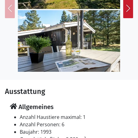
Terrasse. Geräteraum. Schaukel. Sandkasten.
Parkplatz auf dem Grundstück.
Einrichtung
Das Ferienhaus eignet sich für 6 Personen sowie 1
Kleinkind bis zu 3 Jahren. Die Ferienunterkunft hat eine
Wohnfläche von 95 m² und wurde 1993 gebaut. 2020
wurde die Ferienunterkunft teilweise renoviert. Es ist
erlaubt 1 Haustier mitzubringen. Die Ferienunterkunft
ist mit energiesparender Wärmepumpe ausgestattet.
Die Ferienunterkunft ist mit Waschmaschine
ausgestattet. Wäschetrockner. Tiefkühlmöglichkeit mit
Ausstattung
30 Liter Nutzinhalt. Es gibt außerdem einen Kaminofen.
Für die jüngsten Feriengäste ist 1 Kinderhochstuhl
Allgemeines
vorhanden.
Anzahl Haustiere maximal: 1
Schlafverhältnisse
Anzahl Personen: 6
Die Schlafplätze verteilen sich auf 3 Schlafräume. 2
Baujahr: 1993