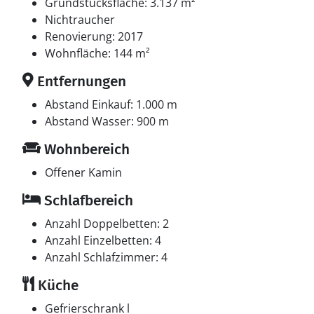
Grundstücksfläche: 3.137 m²
Multimedien
Nichtraucher
In der Ferienunterkunft gibt es einen Fernseher. 1
Renovierung: 2017
Smart-TV. Radio. Blootooth. Mindestens 4 dänische
Wohnfläche: 144 m²
Fernsehsender. Mindestens 4 deutsche
Entfernungen
Fernsehsender. Es steht kabellose Internetverbindung
zur Verfügung.
Abstand Einkauf: 1.000 m
Abstand Wasser: 900 m
Wohnbereich
Offener Kamin
Schlafbereich
Anzahl Doppelbetten: 2
Anzahl Einzelbetten: 4
Anzahl Schlafzimmer: 4
Küche
Gefrierschrank l