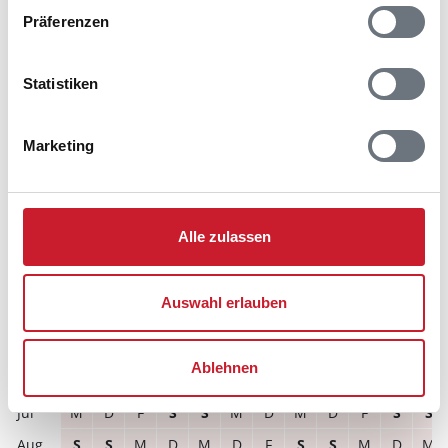
Präferenzen
Reisedauer auswählen
Anzahl Reisende auswählen
Statistiken
Anreisetag im Belegungskalender anklicken
Sie bekommen Verfügbarkeit und Preis angezeigt
Marketing
Bitte beachten Sie, dass sich bei Änderungen des
Reisezeitraumes auch Änderungen bei der
Hausbeschreibung und/oder der Ausstattung ergeben
können.
Alle zulassen
Reisedauer
Anzahl Reisende
Auswahl erlauben
frei
belegt
gewählter Zeitraum
Ablehnen
2026
1
2
3
4
5
6
7
8
9
10
11
12
M
D
F
S
S
M
D
M
D
F
S
S
S
S
M
D
M
D
F
S
S
M
D
M