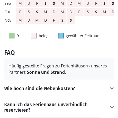
M
D
F
S
S
M
D
M
D
F
S
S
F
S
S
M
D
M
D
F
S
S
M
D
M
D
M
D
F
S
S
frei
belegt
gewählter Zeitraum
FAQ
Häufig gestellte Fragen zu Ferienhäusern unseres
Partners
Sonne und Strand
.
Wie hoch sind die Nebenkosten?
Kann ich das Ferienhaus unverbindlich
reservieren?