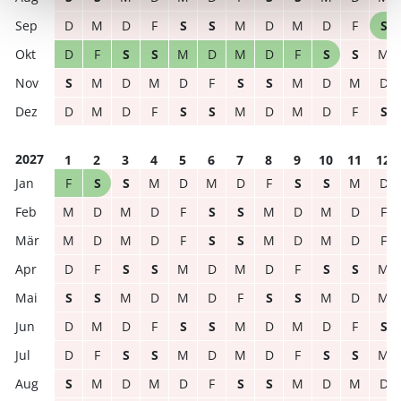
D
M
D
F
S
S
M
D
M
D
F
S
D
F
S
S
M
D
M
D
F
S
S
M
S
M
D
M
D
F
S
S
M
D
M
D
D
M
D
F
S
S
M
D
M
D
F
S
2027
1
2
3
4
5
6
7
8
9
10
11
12
F
S
S
M
D
M
D
F
S
S
M
D
M
D
M
D
F
S
S
M
D
M
D
F
M
D
M
D
F
S
S
M
D
M
D
F
D
F
S
S
M
D
M
D
F
S
S
M
S
S
M
D
M
D
F
S
S
M
D
M
D
M
D
F
S
S
M
D
M
D
F
S
D
F
S
S
M
D
M
D
F
S
S
M
S
M
D
M
D
F
S
S
M
D
M
D