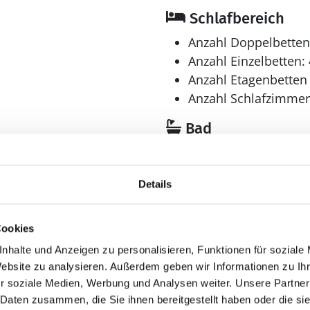
Schlafbereich
Anzahl Doppelbetten
Anzahl Einzelbetten: 
Anzahl Etagenbetten 
Anzahl Schlafzimmer
Bad
Anzahl Badezimmer:
Anzahl Toiletten: 1
Details
Waschmaschine
Cookies
Multimedia
nhalte und Anzeigen zu personalisieren, Funktionen für soziale
CD-Player
Website zu analysieren. Außerdem geben wir Informationen zu I
Deutsches Fernsehe
r soziale Medien, Werbung und Analysen weiter. Unsere Partner
> 3 deutsche Fernsehsen
 Daten zusammen, die Sie ihnen bereitgestellt haben oder die s