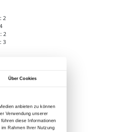
: 2
4
: 2
: 3
 1
Über Cookies
 Medien anbieten zu können
hrer Verwendung unserer
n
 führen diese Informationen
der
ie im Rahmen Ihrer Nutzung