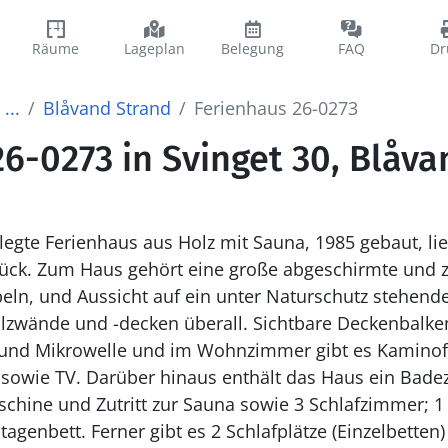
Räume
Lageplan
Belegung
FAQ
Dr
...
Blåvand Strand
Ferienhaus 26-0273
6-0273 in Svinget 30, Blåv
egte Ferienhaus aus Holz mit Sauna, 1985 gebaut, lie
ück. Zum Haus gehört eine große abgeschirmte und 
ln, und Aussicht auf ein unter Naturschutz stehendes
zwände und -decken überall. Sichtbare Deckenbalken
er und Mikrowelle und im Wohnzimmer gibt es Kaminof
 sowie TV. Darüber hinaus enthält das Haus ein Bad
ine und Zutritt zur Sauna sowie 3 Schlafzimmer; 1 
tagenbett. Ferner gibt es 2 Schlafplätze (Einzelbette