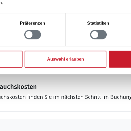
DVD-Player
n.
Internet
drahtlos
Radio
Präferenzen
Statistiken
Sonstiges
Fußbodenheizung
ssen m²
Keine Vermietung a
Auswahl erlauben
ht m²
rauchskosten
uchskosten finden Sie im nächsten Schritt im Buchun