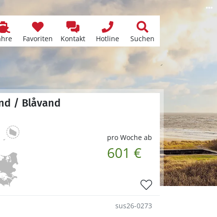
ähre
Favoriten
Kontakt
Hotline
Suchen
and / Blåvand
pro Woche ab
601 €
sus26-0273