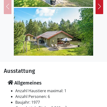
Elektroautos installiert. Parkplatz auf dem Grundstück.
Einrichtung
Das Ferienhaus eignet sich für 6 Personen sowie 1
Kleinkind bis zu 3 Jahren. Die Ferienunterkunft hat eine
Wohnfläche von 80 m² und wurde 1977 gebaut. 1995
wurde die Ferienunterkunft teilweise renoviert. Es ist
erlaubt 1 Haustier mitzubringen. Die Ferienunterkunft
ist mit energiesparender Wärmepumpe ausgestattet.
Die Ferienunterkunft ist mit Waschmaschine
ausgestattet. Wäschetrockner. Tiefkühlmöglichkeit mit
10 Liter Nutzinhalt. Es gibt außerdem einen Kaminofen.
Ausstattung
Für die jüngsten Feriengäste ist 1 Kinderhochstuhl
vorhanden.
Allgemeines
Schlafverhältnisse
Anzahl Haustiere maximal: 1
Die Schlafplätze verteilen sich auf 3 Schlafräume. 2
Anzahl Personen: 6
Schlafplätze in einem Doppelbett. 4 Schlafplätze in
Baujahr: 1977