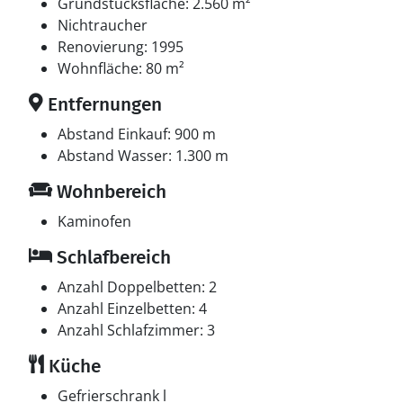
Einzelbetten. Ferner steht ein Kinderbett zur
Grundstücksfläche: 2.560 m²
Verfügung.
Nichtraucher
Renovierung: 1995
Multimedien
Wohnfläche: 80 m²
In der Ferienunterkunft gibt es einen Fernseher. DVD-
Entfernungen
Player. Radio. Stereoanlage. CD-Player. Mindestens 4
dänische Fernsehsender. Mindestens 4 deutsche
Abstand Einkauf: 900 m
Fernsehsender. Es steht kabellose Internetverbindung
Abstand Wasser: 1.300 m
zur Verfügung.
Wohnbereich
Kaminofen
Schlafbereich
Anzahl Doppelbetten: 2
Anzahl Einzelbetten: 4
Anzahl Schlafzimmer: 3
Küche
Gefrierschrank l