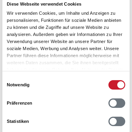
verhindert. Um die Funktionen nutzen zu können,
Diese Webseite verwendet Cookies
deaktivieren Sie bitte den Blocker für diese Seite
Wir verwenden Cookies, um Inhalte und Anzeigen zu
oder setzen sie auf Ihre Whitelist.
personalisieren, Funktionen für soziale Medien anbieten
Hinweis:
Nachdem Sie Ihre Erlaubnis gegeben
zu können und die Zugriffe auf unsere Website zu
haben, können Sie weiterhin selbst bestimmen,
analysieren. Außerdem geben wir Informationen zu Ihrer
welche Funktionen genutzt werden sollen.
Verwendung unserer Website an unsere Partner für
soziale Medien, Werbung und Analysen weiter. Unsere
Partner führen diese Informationen möglicherweise mit
weiteren Daten zusammen, die Sie ihnen bereitgestellt
Belegungskalender
haben oder die sie im Rahmen Ihrer Nutzung der Dienste
gesammelt haben.
Einwilligungsauswahl
Reisedauer auswählen
Notwendig
Anzahl Reisende auswählen
Anreisetag im Belegungskalender anklicken
Präferenzen
Sie bekommen Verfügbarkeit und Preis angezeigt
Bitte beachten Sie, dass sich bei Änderungen des
Statistiken
Reisezeitraumes auch Änderungen bei der
Hausbeschreibung und/oder der Ausstattung ergeben