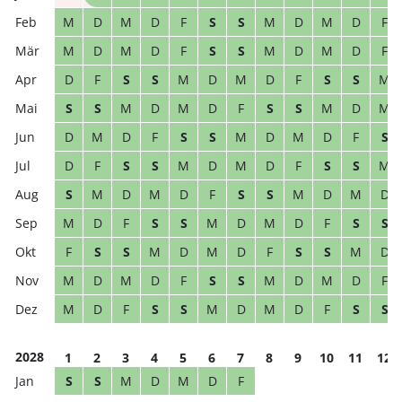
M
D
M
D
F
S
S
M
D
M
D
F
M
D
M
D
F
S
S
M
D
M
D
F
D
F
S
S
M
D
M
D
F
S
S
M
S
S
M
D
M
D
F
S
S
M
D
M
D
M
D
F
S
S
M
D
M
D
F
S
D
F
S
S
M
D
M
D
F
S
S
M
S
M
D
M
D
F
S
S
M
D
M
D
M
D
F
S
S
M
D
M
D
F
S
S
F
S
S
M
D
M
D
F
S
S
M
D
M
D
M
D
F
S
S
M
D
M
D
F
M
D
F
S
S
M
D
M
D
F
S
S
2028
1
2
3
4
5
6
7
8
9
10
11
12
S
S
M
D
M
D
F