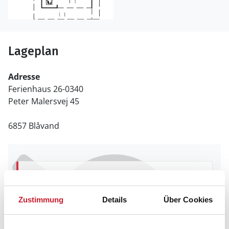
Lageplan
Adresse
Ferienhaus 26-0340
Peter Malersvej 45
6857 Blåvand
In Ihrem Browser scheint ein
Skriptblocker/AdBlocker aktiviert zu sein!
Zustimmung
Details
Über Cookies
Das Bereitstellen und Ausführen einiger
Funktionen wird dadurch auf dieser Seite