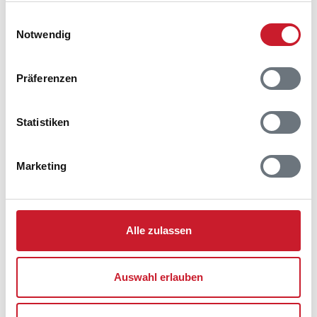
gesammelt haben.
Einwilligungsauswahl
Notwendig
Präferenzen
Statistiken
Marketing
Belegungskalender
Reisedauer auswählen
Alle zulassen
Anzahl Reisende auswählen
Anreisetag im Belegungskalender anklicken
Auswahl erlauben
Sie bekommen Verfügbarkeit und Preis angezeigt
Bitte beachten Sie, dass sich bei Änderungen des