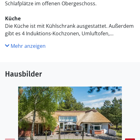
Schlafplätze im offenen Obergeschoss.
Küche
Die Küche ist mit Kühlschrank ausgestattet. Außerdem
gibt es 4 Induktions-Kochzonen, Umluftofen,
Mikrowelle sowie Geschirrspüler.
Mehr anzeigen
WC und Bad
Es gibt 2 Badezimmer mit Duschnische und 2 Toiletten.
Fußbodenheizung in 2 Badezimmern. Es steht eine
Hausbilder
Sauna zur Verfügung in der Sie sich so richtig
entspannen können.
Draußen
Die Ferienunterkunft liegt auf einem 2500 m² großen
Naturgrundstück. Die Entfernung zum Meer beträgt
700 m. Die nächste Einkaufsmöglichkeit liegt 1000 m
entfernt. Geräteraum. Schaukel. Sandkasten. Es ist ein
Ladestecker für Elektroautos installiert. Mit einer