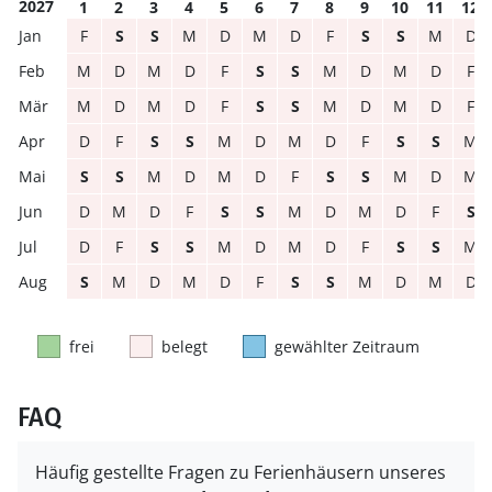
2027
1
2
3
4
5
6
7
8
9
10
11
12
F
S
S
M
D
M
D
F
S
S
M
D
M
D
M
D
F
S
S
M
D
M
D
F
M
D
M
D
F
S
S
M
D
M
D
F
D
F
S
S
M
D
M
D
F
S
S
M
S
S
M
D
M
D
F
S
S
M
D
M
D
M
D
F
S
S
M
D
M
D
F
S
D
F
S
S
M
D
M
D
F
S
S
M
S
M
D
M
D
F
S
S
M
D
M
D
frei
belegt
gewählter Zeitraum
FAQ
Häufig gestellte Fragen zu Ferienhäusern unseres