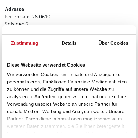
Adresse
Ferienhaus 26-0610
Solsiden 2
6857 Blåvand
Zustimmung
Details
Über Cookies
Diese Webseite verwendet Cookies
In Ihrem Browser scheint ein
Wir verwenden Cookies, um Inhalte und Anzeigen zu
Skriptblocker/AdBlocker aktiviert zu sein!
personalisieren, Funktionen für soziale Medien anbieten
zu können und die Zugriffe auf unsere Website zu
Das Bereitstellen und Ausführen einiger
analysieren. Außerdem geben wir Informationen zu Ihrer
Funktionen wird dadurch auf dieser Seite
verhindert. Um die Funktionen nutzen zu können,
Verwendung unserer Website an unsere Partner für
deaktivieren Sie bitte den Blocker für diese Seite
soziale Medien, Werbung und Analysen weiter. Unsere
oder setzen sie auf Ihre Whitelist.
Partner führen diese Informationen möglicherweise mit
weiteren Daten zusammen, die Sie ihnen bereitgestellt
Hinweis:
Nachdem Sie Ihre Erlaubnis gegeben
haben oder die sie im Rahmen Ihrer Nutzung der Dienste
haben, können Sie weiterhin selbst bestimmen,