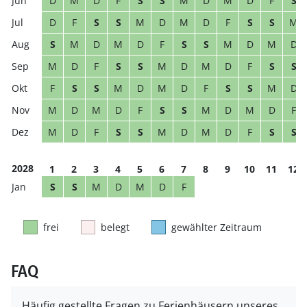
D
M
D
F
S
S
M
D
M
D
F
S
D
F
S
S
M
D
M
D
F
S
S
M
S
M
D
M
D
F
S
S
M
D
M
D
M
D
F
S
S
M
D
M
D
F
S
S
F
S
S
M
D
M
D
F
S
S
M
D
M
D
M
D
F
S
S
M
D
M
D
F
M
D
F
S
S
M
D
M
D
F
S
S
2028
1
2
3
4
5
6
7
8
9
10
11
12
S
S
M
D
M
D
F
frei
belegt
gewählter Zeitraum
FAQ
Häufig gestellte Fragen zu Ferienhäusern unseres