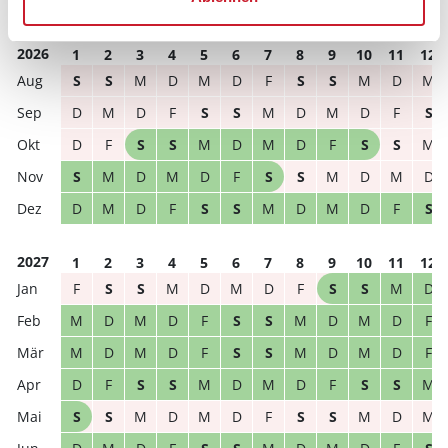
frei
belegt
gewählter Zeitraum
2026
1
2
3
4
5
6
7
8
9
10
11
12
S
S
M
D
M
D
F
S
S
M
D
M
D
M
D
F
S
S
M
D
M
D
F
S
D
F
S
S
M
D
M
D
F
S
S
M
S
M
D
M
D
F
S
S
M
D
M
D
D
M
D
F
S
S
M
D
M
D
F
S
2027
1
2
3
4
5
6
7
8
9
10
11
12
F
S
S
M
D
M
D
F
S
S
M
D
M
D
M
D
F
S
S
M
D
M
D
F
M
D
M
D
F
S
S
M
D
M
D
F
D
F
S
S
M
D
M
D
F
S
S
M
S
S
M
D
M
D
F
S
S
M
D
M