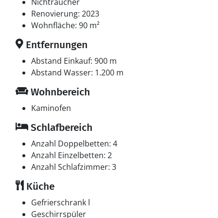
In der Ferienunterkunft gibt es einen Fernseher. DVD-
Nichtraucher
Player. Stereoanlage. CD-Player. 1-3 dänische
Renovierung: 2023
Fernsehsender. Mindestens 4 dänische
Wohnfläche: 90 m²
Fernsehsender. Mindestens 4 deutsche
Entfernungen
Fernsehsender. Es steht kabellose Internetverbindung
zur Verfügung.
Abstand Einkauf: 900 m
Abstand Wasser: 1.200 m
Whirlpool
Wohnbereich
Entspannen Sie sich im Innen-Durchlauf-Whirlpool für
2 Personen.
Kaminofen
Schlafbereich
Anzahl Doppelbetten: 4
Anzahl Einzelbetten: 2
Anzahl Schlafzimmer: 3
Küche
Gefrierschrank l
Geschirrspüler