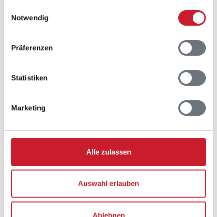
gesammelt haben.
welche Funktionen genutzt werden sollen.
Einwilligungsauswahl
Notwendig
Präferenzen
Belegungskalender
Reisedauer auswählen
Statistiken
Anzahl Reisende auswählen
Anreisetag im Belegungskalender anklicken
Marketing
Sie bekommen Verfügbarkeit und Preis angezeigt
Bitte beachten Sie, dass sich bei Änderungen des
Reisezeitraumes auch Änderungen bei der
Alle zulassen
Hausbeschreibung und/oder der Ausstattung ergeben
können.
Auswahl erlauben
Reisedauer
Anzahl Reisende
Ablehnen