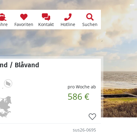
ähre
Favoriten
Kontakt
Hotline
Suchen
and / Blåvand
pro Woche ab
586 €
sus26-0695