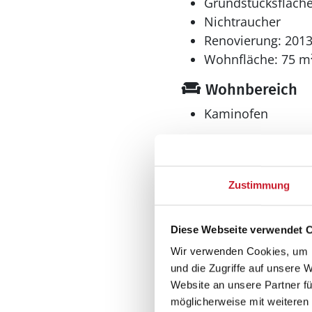
Grundstücksfläche
Nichtraucher
Renovierung: 201
Wohnfläche: 75 m
Wohnbereich
Kaminofen
Küche
Gefrierschrank l
Zustimmung
Geschirrspüler
Tisch-Geschirrspüler
Diese Webseite verwendet 
Kühlschrank
Wir verwenden Cookies, um I
Multimedia
und die Zugriffe auf unsere 
Website an unsere Partner fü
CD-Player
möglicherweise mit weiteren