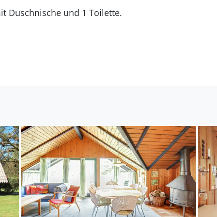
Es gibt 1 Badezimmer mit Duschnische und 1 Toilette.
egt auf einem 2200 m² großen Naturgrundstück. Die 
ste Einkaufsmöglichkeit liegt 1200 m entfernt. Es ste
ügung. Parkplatz auf dem Grundstück.
ch für 6 Personen sowie 1 Kleinkind bis zu 3 Jahren. 
 m² und wurde 1977 gebaut. 2013 wurde die Ferienunt
t 1 Haustier mitzubringen. Die Ferienunterkunft ist mi
. Tiefkühlmöglichkeit mit 10 Liter Nutzinhalt. Es g
e. 6 Schlafplätze in Einzelbetten. Ferner steht ein