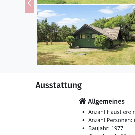
Kinderbett zur Verfügun
Multimedien
In der Ferienunterkunft
Fernsehsender. Mindeste
Verfügung.
Ausstattung
Allgemeines
Anzahl Haustiere 
Anzahl Personen: 
Baujahr: 1977