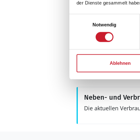
Deutsches Fernse
der Dienste gesammelt habe
> 3 deutsche Fernsehs
Internet
Einwilligungsauswahl
drahtlos
Notwendig
Radio
Sonstiges
Keine Vermietung
Kinderbett
Ablehnen
Wärmepumpe
Neben- und Verb
Die aktuellen Verbra