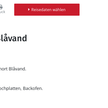
Reisedaten wählen
uck
Blåvand
nort Blåvand.