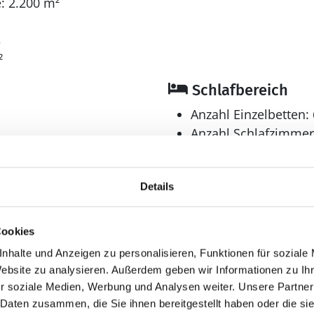
: 2.200 m²
3
²
Schlafbereich
Anzahl Einzelbetten: 
Anzahl Schlafzimmer
Bad
Anzahl Badezimmer:
Details
Anzahl Toiletten: 1
Cookies
nhalte und Anzeigen zu personalisieren, Funktionen für soziale
Aussenbereich
Website zu analysieren. Außerdem geben wir Informationen zu I
r soziale Medien, Werbung und Analysen weiter. Unsere Partner
Terrasse: 40 m²
 Daten zusammen, die Sie ihnen bereitgestellt haben oder die s