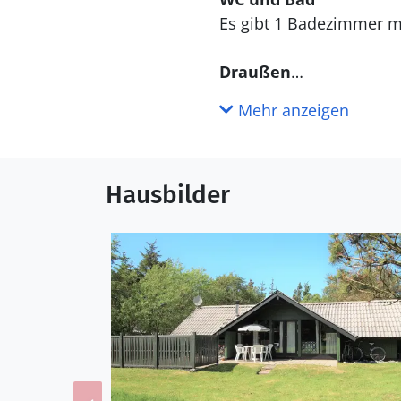
Draußen
Die Ferienunterkunft li
Mehr anzeigen
beträgt 2000 m. Die näch
Terrassenareal zur Verf
Hausbilder
Einrichtung
Das Ferienhaus eignet si
eine Wohnfläche von 75
renoviert. Es ist erlaub
Wärmepumpe ausgestattet
Kaminofen.
Schlafverhältnisse
Die Schlafplätze verteilen sich auf 3 Schlafräum