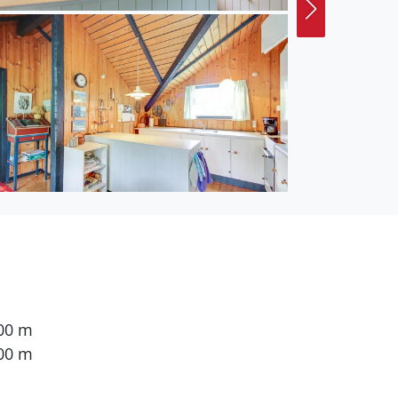
s 4 dänische
ternetverbindung zur
200 m
00 m