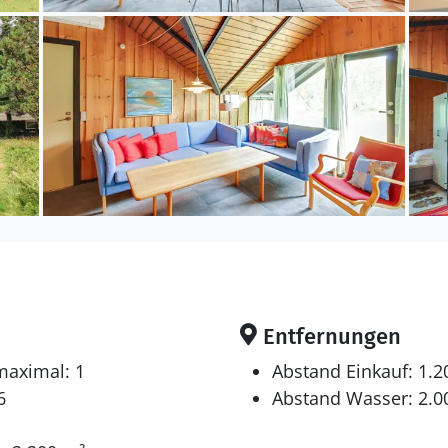
g.
 gibt es einen Fernseher. Radio. CD-Player. Mindesten
ns 4 deutsche Fernsehsender. Es steht kabellose In
Entfernungen
maximal: 1
Abstand Einkauf: 1.
6
Abstand Wasser: 2.0