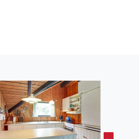
Entfernung zum Meer
ht ein 40 m²
Die Ferienunterkunft hat
erkunft teilweise
t energiesparender
ibt außerdem einen