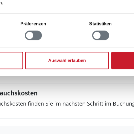
hen
n.
ender
Präferenzen
Statistiken
 an Jugendgruppen
Auswahl erlauben
rauchskosten
uchskosten finden Sie im nächsten Schritt im Buchun