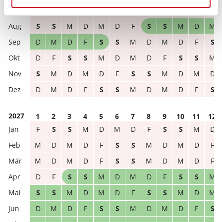
M
D
F
S
S
M
D
M
D
F
S
S
S
S
M
D
M
D
F
S
S
M
D
M
D
M
D
F
S
S
M
D
M
D
F
S
D
F
S
S
M
D
M
D
F
S
S
M
S
M
D
M
D
F
S
S
M
D
M
D
D
M
D
F
S
S
M
D
M
D
F
S
2027
1
2
3
4
5
6
7
8
9
10
11
12
F
S
S
M
D
M
D
F
S
S
M
D
M
D
M
D
F
S
S
M
D
M
D
F
M
D
M
D
F
S
S
M
D
M
D
F
D
F
S
S
M
D
M
D
F
S
S
M
S
S
M
D
M
D
F
S
S
M
D
M
D
M
D
F
S
S
M
D
M
D
F
S