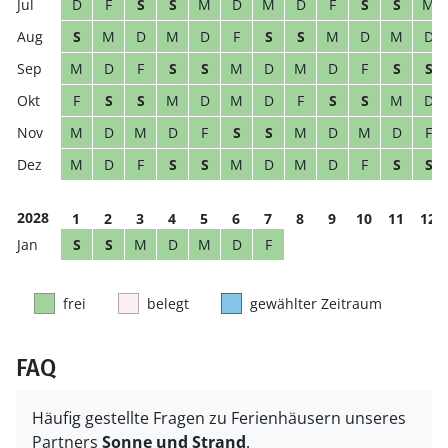
D
F
S
S
M
D
M
D
F
S
S
M
S
M
D
M
D
F
S
S
M
D
M
D
M
D
F
S
S
M
D
M
D
F
S
S
F
S
S
M
D
M
D
F
S
S
M
D
M
D
M
D
F
S
S
M
D
M
D
F
M
D
F
S
S
M
D
M
D
F
S
S
2028
1
2
3
4
5
6
7
8
9
10
11
12
S
S
M
D
M
D
F
frei
belegt
gewählter Zeitraum
FAQ
Häufig gestellte Fragen zu Ferienhäusern unseres
Partners
Sonne und Strand
.