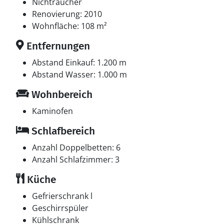
schwedische Fernsehsender. 1-3 norwegische
Nichtraucher
Fernsehsender. Mindestens 4 deutsche
Renovierung: 2010
Fernsehsender. Es steht kabellose Internetverbindung
Wohnfläche: 108 m²
zur Verfügung.
Entfernungen
Hobbyraum
Abstand Einkauf: 1.200 m
Hobbyraum mit: Tischtennis. Mini-Billard.
Abstand Wasser: 1.000 m
Wohnbereich
Kaminofen
Schlafbereich
Anzahl Doppelbetten: 6
Anzahl Schlafzimmer: 3
Küche
Gefrierschrank l
Geschirrspüler
Kühlschrank