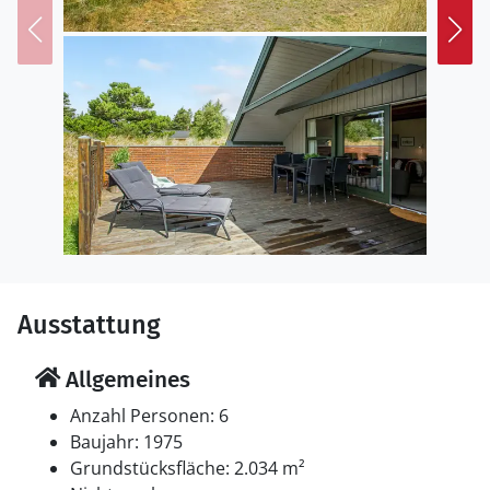
Das Ferienhaus eignet sich für 6 Personen sowie 1
Kleinkind bis zu 3 Jahren. Die Ferienunterkunft hat eine
Wohnfläche von 108 m² und wurde 1975 gebaut. 2010
wurde die Ferienunterkunft renoviert. Haustiere
dürfen nicht mitgebracht werden. Die Ferienunterkunft
ist mit energiesparender Wärmepumpe ausgestattet.
Die Ferienunterkunft ist mit Waschmaschine
ausgestattet. Tiefkühlmöglichkeit mit 40 Liter
Nutzinhalt. Es gibt außerdem einen Kaminofen.
Schlafverhältnisse
Die Schlafplätze verteilen sich auf 3 Schlafräume. 6
Ausstattung
Schlafplätze in Doppelbetten. Ferner steht ein
Kinderbett zur Verfügung.
Allgemeines
Multimedien
Anzahl Personen: 6
In der Ferienunterkunft gibt es einen Fernseher. Radio.
Baujahr: 1975
Mindestens 4 dänische Fernsehsender. 1-3
Grundstücksfläche: 2.034 m²