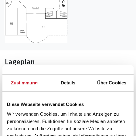
Lageplan
Adresse
Zustimmung
Details
Über Cookies
Ferienhaus 26-0758
Krogsande 30
Diese Webseite verwendet Cookies
6857 Blåvand
Wir verwenden Cookies, um Inhalte und Anzeigen zu
personalisieren, Funktionen für soziale Medien anbieten
zu können und die Zugriffe auf unsere Website zu
analysieren. Außerdem geben wir Informationen zu Ihrer