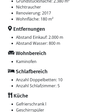
Wickeltisch.
Grundstücksfläche: 2.380 m²
Nichtraucher
Schlafverhältnisse
Renovierung: 2017
Die Schlafplätze verteilen sich auf 5 Schlafräume. 10
Wohnfläche: 180 m²
Schlafplätze in Doppelbetten. Ferner steht ein
Entfernungen
Kinderbett zur Verfügung.
Abstand Einkauf: 2.000 m
Multimedien
Abstand Wasser: 800 m
In der Ferienunterkunft gibt es einen Fernseher.1
Wohnbereich
Chromecast. Mindestens 4 dänische Fernsehsender. 1-
3 schwedische Fernsehsender. 1-3 norwegische
Kaminofen
Fernsehsender. Mindestens 4 deutsche
Schlafbereich
Fernsehsender. Es steht kabellose Internetverbindung
zur Verfügung.
Anzahl Doppelbetten: 10
Anzahl Schlafzimmer: 5
Whirlpool
Küche
Entspannen Sie sich im Innen-Standwasser-Whirlpool
für 5 Personen.
Gefrierschrank l
Geschirrspüler