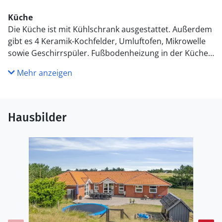
Küche
Die Küche ist mit Kühlschrank ausgestattet. Außerdem
gibt es 4 Keramik-Kochfelder, Umluftofen, Mikrowelle
sowie Geschirrspüler. Fußbodenheizung in der Küche.
Mehr anzeigen
WC und Bad
Es gibt 2 Badezimmer mit Duschnische und 2 Toiletten.
Fußbodenheizung in 2 Badezimmern. Es steht eine
Sauna zur Verfügung in der Sie sich so richtig
Hausbilder
entspannen können.
Draußen
Die Ferienunterkunft liegt auf einem 2380 m² großen
Naturgrundstück. Das Grundstück ist eingezäunt. Die
Entfernung zum Meer beträgt 800 m. Die nächste
Einkaufsmöglichkeit liegt 2000 m entfernt. Es steht ein
48 m² Terrassenareal zur Verfügung. Schaukel.
Sandkasten. Kinderspielhaus. Trampolin. Fußballtor. Es