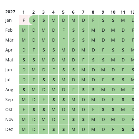
2027
1
2
3
4
5
6
7
8
9
10
11
12
F
S
S
M
D
M
D
F
S
S
M
D
M
D
M
D
F
S
S
M
D
M
D
F
M
D
M
D
F
S
S
M
D
M
D
F
D
F
S
S
M
D
M
D
F
S
S
M
S
S
M
D
M
D
F
S
S
M
D
M
D
M
D
F
S
S
M
D
M
D
F
S
D
F
S
S
M
D
M
D
F
S
S
M
S
M
D
M
D
F
S
S
M
D
M
D
M
D
F
S
S
M
D
M
D
F
S
S
F
S
S
M
D
M
D
F
S
S
M
D
M
D
M
D
F
S
S
M
D
M
D
F
M
D
F
S
S
M
D
M
D
F
S
S