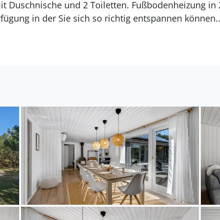
Fußbodenheizung in 2 Badezimmern. Es
rfügung in der Sie sich so richtig entspannen können.
egt auf einem 3000 m² großen Naturgrundstück. Die 
ste Einkaufsmöglichkeit liegt 300 m entfernt. Es steh
ügung. Außerdem gibt es überdachte Terrasse. Schauk
dstück.
ich für 8 Personen. Die Ferienunterkunft hat eine W
wurde die Ferienunterkunft renoviert. Es ist erlaubt
rienunterkunft sind 2 energiesparende Luft zu Luft W
ckner. Tiefkühlmöglichkeit mit 60 Liter Nutzinhalt. E