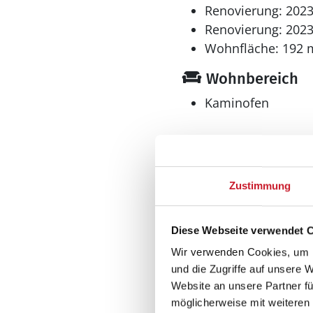
Renovierung: 202
Renovierung: 202
Wohnfläche: 192 
Wohnbereich
Kaminofen
Küche
Zustimmung
Gefrierschrank l
Geschirrspüler
Diese Webseite verwendet 
Kühlschrank
Mikrowelle
Wir verwenden Cookies, um I
und die Zugriffe auf unsere 
Wellness
Website an unsere Partner fü
möglicherweise mit weiteren
Sauna