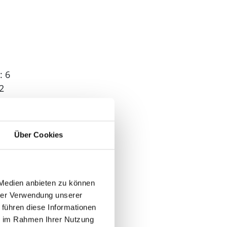
: 6
2
: 4
Über Cookies
 2
 Medien anbieten zu können
hrer Verwendung unserer
 führen diese Informationen
ie im Rahmen Ihrer Nutzung
n