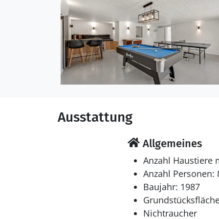
Schlafverhältnisse
Die Schlafplätze verteil
Einzelbetten.
Multimedien
In der Ferienunterkunft
Fernsehsender. Es steht
Ausstattung
Hobbyraum
Allgemeines
Whirlpool
Anzahl Haustiere 
Im Außen-Standwasser-W
Anzahl Personen: 
auch den Aufenthalt im 
Baujahr: 1987
Grundstücksfläche
Nichtraucher