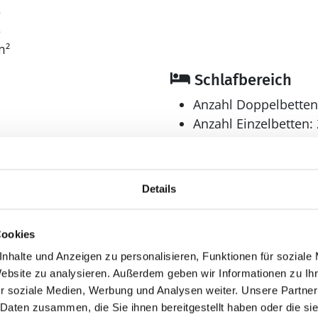
3
3
m²
Schlafbereich
Anzahl Doppelbetten
Anzahl Einzelbetten: 
Anzahl Schlafzimmer
Bad
Details
Anzahl Badezimmer:
Anzahl Toiletten: 2
Cookies
Trockner
Waschmaschine
nhalte und Anzeigen zu personalisieren, Funktionen für soziale
Website zu analysieren. Außerdem geben wir Informationen zu I
Multimedia
r soziale Medien, Werbung und Analysen weiter. Unsere Partner
 Daten zusammen, die Sie ihnen bereitgestellt haben oder die s
Deutsches Fernsehe