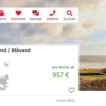
ähre
Favoriten
Kontakt
Hotline
Suchen
and / Blåvand
pro Woche ab
957 €
sus26-0830