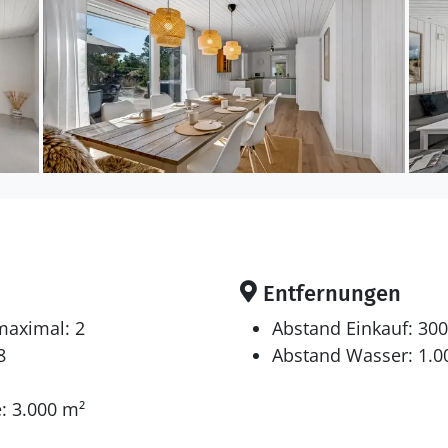
en sich auf 4 Schlafräume. 6 Schlafplätze in Doppelbett
 gibt es einen Fernseher. 1-3 dänische Fernsehsender
 kabellose Internetverbindung zur Verfügung.
Hobbyraum mit: Pooltisch. Tischtennis. Tischfußball.
Entfernungen
maximal: 2
Abstand Einkauf: 30
hirlpool für 6 Personen können Sie sowohl die Unt
8
Abstand Wasser: 1.0
Freien genießen.
: 3.000 m²