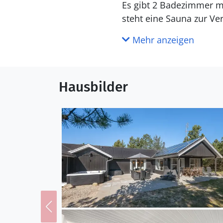
Es gibt 2 Badezimmer mit Duschnische und 2 Toiletten. 
steht eine Sauna zur Ve
Mehr anzeigen
Draußen
Die Ferienunterkunft li
beträgt 1000 m. Die näch
Hausbilder
Terrassenareal zur Verf
Parkplatz auf dem Grun
Einrichtung
Das Ferienhaus eignet s
wurde 1987 gebaut. 2023 
mitzubringen. In der Fe
Es gibt Solarwärme. Fußbodenheizung in allen Räumen. Die Ferienunterkunft ist mit Waschmaschine
ausgestattet. Wäschetro
Kaminofen.