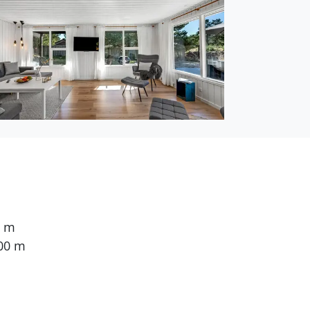
en. 2 Schlafplätze in
. Mindestens 4 deutsche
0 m
erwassermassage als
00 m