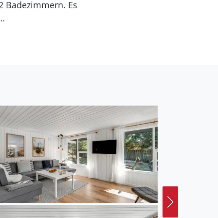
Entfernung zum Meer
t ein offenes
el. Sandkasten.
ohnfläche von 192 m² und
 2 Haustiere
ärmepumpen installiert.
s gibt außerdem einen