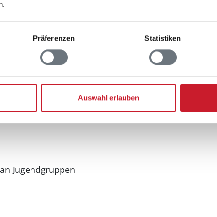
n.
> 3 deutsche Fernsehsen
Internet
drahtlos
Präferenzen
Statistiken
Aussenbereich
Außenwhirlpool
Sandkiste
Schaukel
Auswahl erlauben
Terrasse, überdacht
 an Jugendgruppen