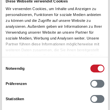
Diese Webseite verwendet Cookies
Wir verwenden Cookies, um Inhalte und Anzeigen zu
personalisieren, Funktionen für soziale Medien anbieten
zu können und die Zugriffe auf unsere Website zu
analysieren. Außerdem geben wir Informationen zu Ihrer
Verwendung unserer Website an unsere Partner für
Belegungskalender
soziale Medien, Werbung und Analysen weiter. Unsere
Partner führen diese Informationen möglicherweise mit
Reisedauer auswählen
weiteren Daten zusammen, die Sie ihnen bereitgestellt
Anzahl Reisende auswählen
haben oder die sie im Rahmen Ihrer Nutzung der Dienste
Anreisetag im Belegungskalender anklicken
gesammelt haben.
Einwilligungsauswahl
Sie bekommen Verfügbarkeit und Preis angezeigt
Notwendig
Bitte beachten Sie, dass sich bei Änderungen des
Reisezeitraumes auch Änderungen bei der
Präferenzen
Hausbeschreibung und/oder der Ausstattung ergeben
können.
Statistiken
Reisedauer
Anzahl Reisende