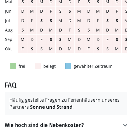
S
S
M
D
M
D
F
S
S
M
D
M
D
M
D
F
S
S
M
D
M
D
F
S
D
F
S
S
M
D
M
D
F
S
S
M
S
M
D
M
D
F
S
S
M
D
M
D
M
D
F
S
S
M
D
M
D
F
S
S
F
S
S
M
D
M
D
F
S
S
M
D
frei
belegt
gewählter Zeitraum
FAQ
Häufig gestellte Fragen zu Ferienhäusern unseres
Partners
Sonne und Strand
.
Wie hoch sind die Nebenkosten?