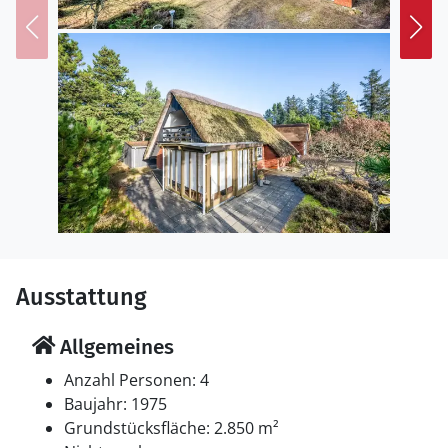
entfernt. Es steht ein offenes Terrassenareal zur
Verfügung. Zutritt zu einem Wintergarten.Es steht eine
Garage zur Verfügung. Parkplatz auf dem Grundstück.
Einrichtung
Das Ferienhaus eignet sich für 4 Personen. Die
Ferienunterkunft hat eine Wohnfläche von 84 m² und
wurde 1975 gebaut. Haustiere dürfen nicht
mitgebracht werden. Die Ferienunterkunft ist mit einer
energiefreundlichen Luft-Luft-Wärmepumpe
ausgestattet. Die Ferienunterkunft ist mit
energiefreundlicher Luft-Luft- Wärmepumpe
Ausstattung
ausgestattet. Es gibt außerdem einen Kaminofen.
Allgemeines
Schlafverhältnisse
Die Schlafplätze verteilen sich auf 2 Schlafräume. 4
Anzahl Personen: 4
Schlafplätze in Doppelbetten.
Baujahr: 1975
Grundstücksfläche: 2.850 m²