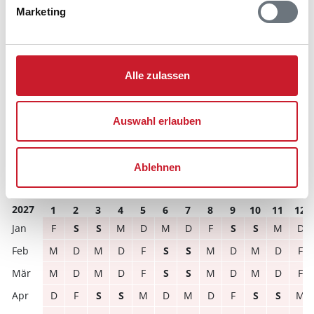
Marketing
frei
belegt
gewählter Zeitraum
2026
1
2
3
4
5
6
7
8
9
10
11
12
Alle zulassen
S
S
M
D
M
D
F
S
S
M
D
M
D
M
D
F
S
S
M
D
M
D
F
S
Auswahl erlauben
D
F
S
S
M
D
M
D
F
S
S
M
S
M
D
M
D
F
S
S
M
D
M
D
Ablehnen
D
M
D
F
S
S
M
D
M
D
F
S
2027
1
2
3
4
5
6
7
8
9
10
11
12
F
S
S
M
D
M
D
F
S
S
M
D
M
D
M
D
F
S
S
M
D
M
D
F
M
D
M
D
F
S
S
M
D
M
D
F
D
F
S
S
M
D
M
D
F
S
S
M