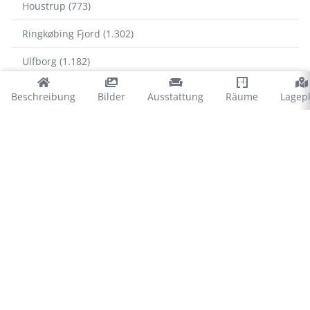
Houstrup (773)
Ringkøbing Fjord (1.302)
Ulfborg (1.182)
Vejers (734)
Beschreibung
Bilder
Ausstattung
Räume
Lagep
Vejlby Klit (1.171)
Blåvand
Blåvand Strand (1.278)
Ho Bucht (277)
Jegum (421)
Mosevra (37)
© 2026 Ferienhausvermittlung Kröger+Rehn GmbH