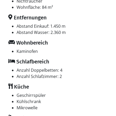
Multimedien
Nichtraucher
In der Ferienunterkunft gibt es 2 Fernseher. Radio.
Wohnfläche: 84 m²
Mindestens 4 dänische Fernsehsender. Mindestens 4
Entfernungen
deutsche Fernsehsender. Es steht kabellose
Internetverbindung zur Verfügung.
Abstand Einkauf: 1.450 m
Abstand Wasser: 2.360 m
Wohnbereich
Kaminofen
Schlafbereich
Anzahl Doppelbetten: 4
Anzahl Schlafzimmer: 2
Küche
Geschirrspüler
Kühlschrank
Mikrowelle