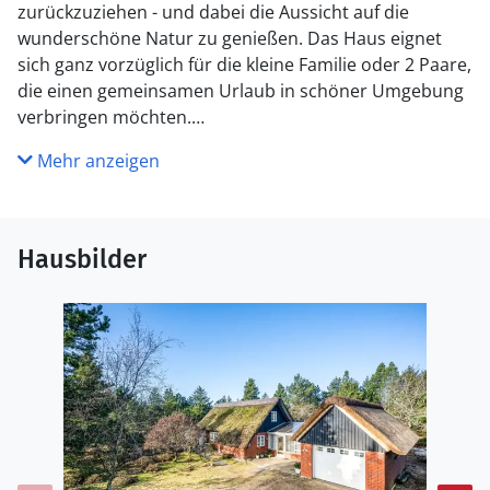
zurückzuziehen - und dabei die Aussicht auf die
wunderschöne Natur zu genießen. Das Haus eignet
sich ganz vorzüglich für die kleine Familie oder 2 Paare,
die einen gemeinsamen Urlaub in schöner Umgebung
verbringen möchten.
Mehr anzeigen
Küche
Die Küche ist mit Kühlschrank ausgestattet. Außerdem
gibt es 4 Keramik-Kochfelder, Umluftofen, Mikrowelle
sowie Geschirrspüler.
Hausbilder
WC und Bad
Es gibt 1 Badezimmer mit Duschnische und 1 Toilette..
Fußbodenheizung in 1 Badezimmer.
Draußen
Die Ferienunterkunft liegt auf einem 2850 m² großen
Naturgrundstück. Die Entfernung zum Meer beträgt
2360 m. Die nächste Einkaufsmöglichkeit liegt 1450 m