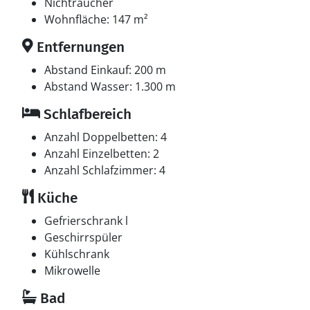
Einzelbetten.
Nichtraucher
Wohnfläche: 147 m²
Multimedien
Entfernungen
In der Ferienunterkunft gibt es einen Fernseher. 1-3
dänische Fernsehsender. 1-3 deutsche Fernsehsender.
Abstand Einkauf: 200 m
Es steht kabellose Internetverbindung zur Verfügung.
Abstand Wasser: 1.300 m
Schlafbereich
Anzahl Doppelbetten: 4
Anzahl Einzelbetten: 2
Anzahl Schlafzimmer: 4
Küche
Gefrierschrank l
Geschirrspüler
Kühlschrank
Mikrowelle
Bad