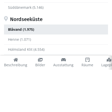
Süddänemark (5.146)
Nordseeküste
Blåvand (1.975)
Henne (1.071)
Holmsland Klit (4.554)
Houstrup (773)
Beschreibung
Bilder
Ausstattung
Räume
Lagep
Ringkøbing Fjord (1.302)
Ulfborg (1.182)
Vejers (734)
Vejlby Klit (1.171)
Blåvand