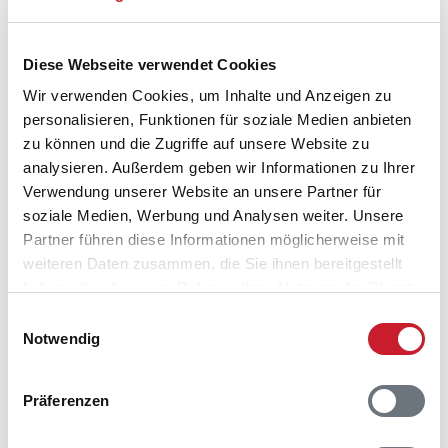
Diese Webseite verwendet Cookies
Wir verwenden Cookies, um Inhalte und Anzeigen zu
personalisieren, Funktionen für soziale Medien anbieten
zu können und die Zugriffe auf unsere Website zu
analysieren. Außerdem geben wir Informationen zu Ihrer
Verwendung unserer Website an unsere Partner für
soziale Medien, Werbung und Analysen weiter. Unsere
Belegungskalender
Partner führen diese Informationen möglicherweise mit
weiteren Daten zusammen, die Sie ihnen bereitgestellt
Reisedauer auswählen
haben oder die sie im Rahmen Ihrer Nutzung der Dienste
Anzahl Reisende auswählen
gesammelt haben.
Einwilligungsauswahl
Anreisetag im Belegungskalender anklicken
Notwendig
Sie bekommen Verfügbarkeit und Preis angezeigt
Präferenzen
Bitte beachten Sie, dass sich bei Änderungen des
Reisezeitraumes auch Änderungen bei der
Hausbeschreibung und/oder der Ausstattung ergeben