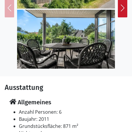
steht ein Grill zur Verfügung. Es ist ein Ladestecker für
Elektroautos installiert. Ladestecker Typ 2. Parkplatz
auf dem Grundstück.
Einrichtung
Das Ferienhaus eignet sich für 6 Personen. Die
Ferienunterkunft hat eine Wohnfläche von 147 m² und
wurde 2011 gebaut. Haustiere dürfen nicht
mitgebracht werden. Die Ferienunterkunft ist mit einer
energiefreundlichen Luft-Wasser-Wärmepumpe
ausgestattet. Fußbodenheizung in allen Räumen. Die
Ferienunterkunft ist mit Waschmaschine ausgestattet.
Ausstattung
Wäschetrockner. Tiefkühlmöglichkeit mit 60 Liter
Nutzinhalt.
Allgemeines
Schlafverhältnisse
Anzahl Personen: 6
Die Schlafplätze verteilen sich auf 4 Schlafräume. 4
Baujahr: 2011
Schlafplätze in Doppelbetten. 2 Schlafplätze in
Grundstücksfläche: 871 m²