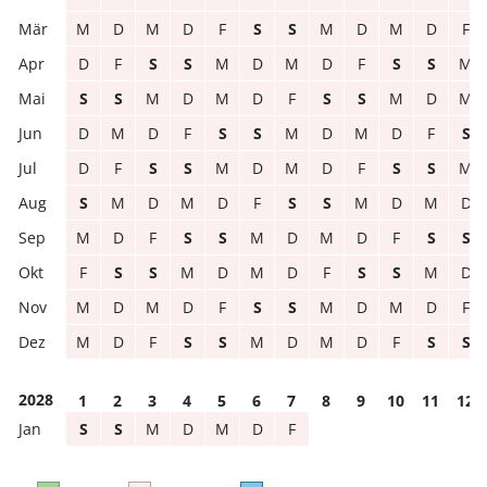
M
D
M
D
F
S
S
M
D
M
D
F
D
F
S
S
M
D
M
D
F
S
S
M
S
S
M
D
M
D
F
S
S
M
D
M
D
M
D
F
S
S
M
D
M
D
F
S
D
F
S
S
M
D
M
D
F
S
S
M
S
M
D
M
D
F
S
S
M
D
M
D
M
D
F
S
S
M
D
M
D
F
S
S
F
S
S
M
D
M
D
F
S
S
M
D
M
D
M
D
F
S
S
M
D
M
D
F
M
D
F
S
S
M
D
M
D
F
S
S
2028
1
2
3
4
5
6
7
8
9
10
11
12
S
S
M
D
M
D
F