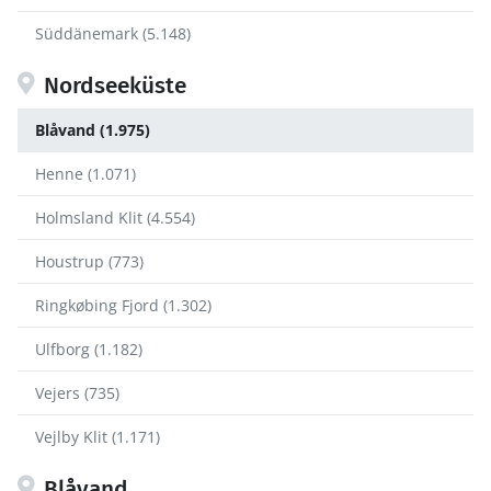
Süddänemark (5.148)
Nordseeküste
Blåvand (1.975)
Henne (1.071)
Holmsland Klit (4.554)
Houstrup (773)
Ringkøbing Fjord (1.302)
Ulfborg (1.182)
Vejers (735)
Vejlby Klit (1.171)
Blåvand