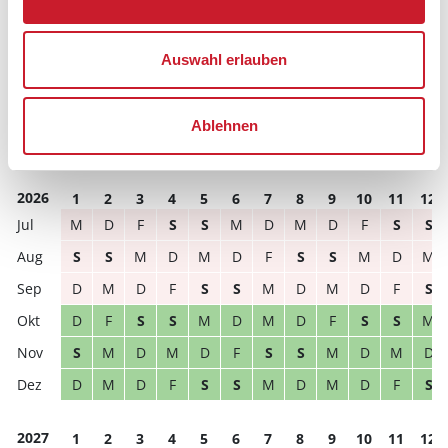
Hausbeschreibung und/oder der Ausstattung ergeben
können.
Auswahl erlauben
Reisedauer
Anzahl Reisende
Ablehnen
frei
belegt
gewählter Zeitraum
2026
1
2
3
4
5
6
7
8
9
10
11
12
M
D
F
S
S
M
D
M
D
F
S
S
S
S
M
D
M
D
F
S
S
M
D
M
D
M
D
F
S
S
M
D
M
D
F
S
D
F
S
S
M
D
M
D
F
S
S
M
S
M
D
M
D
F
S
S
M
D
M
D
D
M
D
F
S
S
M
D
M
D
F
S
2027
1
2
3
4
5
6
7
8
9
10
11
12