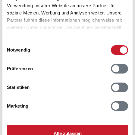
Verwendung unserer Website an unsere Partner für
soziale Medien, Werbung und Analysen weiter. Unsere
Partner führen diese Informationen möglicherweise mit
weiteren Daten zusammen, die Sie ihnen bereitgestellt
haben oder die sie im Rahmen Ihrer Nutzung der Dienste
gesammelt haben.
Einwilligungsauswahl
Notwendig
Präferenzen
Belegungskalender
Statistiken
Reisedauer auswählen
Anzahl Reisende auswählen
Marketing
Anreisetag im Belegungskalender anklicken
Sie bekommen Verfügbarkeit und Preis angezeigt
Bitte beachten Sie, dass sich bei Änderungen des
Alle zulassen
Reisezeitraumes auch Änderungen bei der