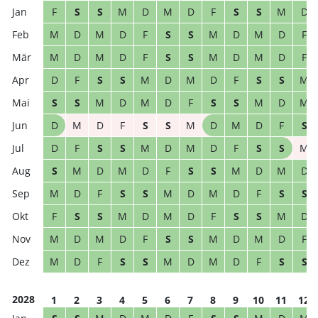
F
S
S
M
D
M
D
F
S
S
M
D
M
D
M
D
F
S
S
M
D
M
D
F
M
D
M
D
F
S
S
M
D
M
D
F
D
F
S
S
M
D
M
D
F
S
S
M
S
S
M
D
M
D
F
S
S
M
D
M
D
M
D
F
S
S
M
D
M
D
F
S
D
F
S
S
M
D
M
D
F
S
S
M
S
M
D
M
D
F
S
S
M
D
M
D
M
D
F
S
S
M
D
M
D
F
S
S
F
S
S
M
D
M
D
F
S
S
M
D
M
D
M
D
F
S
S
M
D
M
D
F
M
D
F
S
S
M
D
M
D
F
S
S
2028
1
2
3
4
5
6
7
8
9
10
11
12