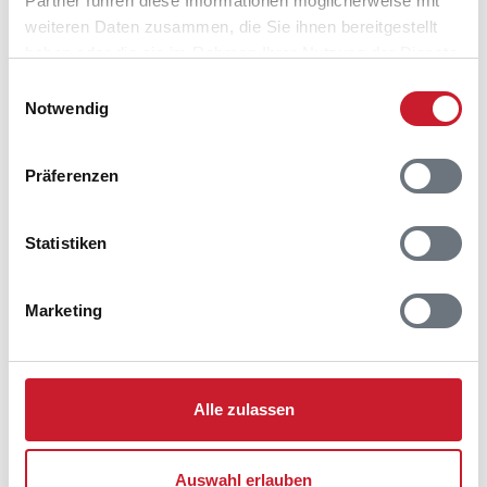
Partner führen diese Informationen möglicherweise mit
weiteren Daten zusammen, die Sie ihnen bereitgestellt
haben oder die sie im Rahmen Ihrer Nutzung der Dienste
gesammelt haben.
Einwilligungsauswahl
Notwendig
Belegungskalender
Präferenzen
Reisedauer auswählen
Anzahl Reisende auswählen
Anreisetag im Belegungskalender anklicken
Statistiken
Sie bekommen Verfügbarkeit und Preis angezeigt
Marketing
Bitte beachten Sie, dass sich bei Änderungen des
Reisezeitraumes auch Änderungen bei der
Hausbeschreibung und/oder der Ausstattung ergeben
können.
Alle zulassen
Reisedauer
Anzahl Reisende
Auswahl erlauben