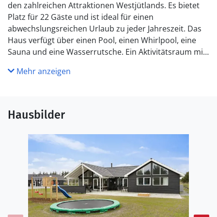
den zahlreichen Attraktionen Westjütlands. Es bietet
Platz für 22 Gäste und ist ideal für einen
abwechslungsreichen Urlaub zu jeder Jahreszeit. Das
Haus verfügt über einen Pool, einen Whirlpool, eine
Sauna und eine Wasserrutsche. Ein Aktivitätsraum mit
Billardtisch, PlayStation 4, Tischtennis, Darts und
Mehr anzeigen
Tischfußball sorgt auch bei schlechtem Wetter für
Unterhaltung. Eine Bar mit Kühlschrank ist ebenfalls
vorhanden. Der Aufenthaltsraum bietet einen großen
Esstisch und eine gemütliche Sofaecke zum
Hausbilder
Entspannen. Die Küche ist mit zwei Herden und zwei
Geschirrspülern ausgestattet. Die Schlafmöglichkeiten
verteilen sich auf sieben Doppelzimmer und zwei
Dachböden, ideal für Kinder. Drei Badezimmer sind
vorhanden. Eine teilweise überdachte Terrasse mit
Grillmöglichkeit und Spielgeräte für Kinder runden das
Angebot ab. Bitte beachten Sie, dass dieses VillaVilla-
Haus nicht an Jugendgruppen vermietet wird.