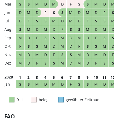
S
S
M
D
M
D
F
S
S
M
D
M
D
M
D
F
S
S
M
D
M
D
F
S
D
F
S
S
M
D
M
D
F
S
S
M
S
M
D
M
D
F
S
S
M
D
M
D
M
D
F
S
S
M
D
M
D
F
S
S
F
S
S
M
D
M
D
F
S
S
M
D
M
D
M
D
F
S
S
M
D
M
D
F
M
D
F
S
S
M
D
M
D
F
S
S
2028
1
2
3
4
5
6
7
8
9
10
11
12
S
S
M
D
M
D
F
S
S
M
D
M
frei
belegt
gewählter Zeitraum
FAQ