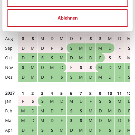
frei
belegt
gewählter Zeitraum
Ablehnen
2026
1
2
3
4
5
6
7
8
9
10
11
12
M
D
F
S
S
M
D
M
D
F
S
S
S
S
M
D
M
D
F
S
S
M
D
M
D
M
D
F
S
S
M
D
M
D
F
S
D
F
S
S
M
D
M
D
F
S
S
M
S
M
D
M
D
F
S
S
M
D
M
D
D
M
D
F
S
S
M
D
M
D
F
S
2027
1
2
3
4
5
6
7
8
9
10
11
12
F
S
S
M
D
M
D
F
S
S
M
D
M
D
M
D
F
S
S
M
D
M
D
F
M
D
M
D
F
S
S
M
D
M
D
F
D
F
S
S
M
D
M
D
F
S
S
M