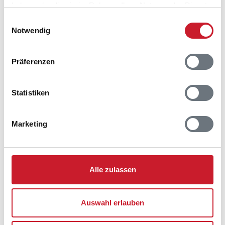
haben oder die sie im Rahmen Ihrer Nutzung der Dienste
gesammelt haben.
Einwilligungsauswahl
Notwendig
Belegungskalender
Präferenzen
Reisedauer auswählen
Anzahl Reisende auswählen
Anreisetag im Belegungskalender anklicken
Statistiken
Sie bekommen Verfügbarkeit und Preis angezeigt
Marketing
Bitte beachten Sie, dass sich bei Änderungen des
Reisezeitraumes auch Änderungen bei der
Hausbeschreibung und/oder der Ausstattung ergeben
können.
Alle zulassen
Reisedauer
Anzahl Reisende
Auswahl erlauben
frei
belegt
gewählter Zeitraum