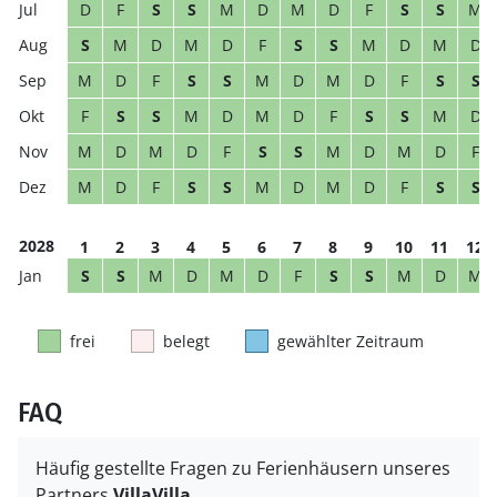
D
F
S
S
M
D
M
D
F
S
S
M
S
M
D
M
D
F
S
S
M
D
M
D
M
D
F
S
S
M
D
M
D
F
S
S
F
S
S
M
D
M
D
F
S
S
M
D
M
D
M
D
F
S
S
M
D
M
D
F
M
D
F
S
S
M
D
M
D
F
S
S
2028
1
2
3
4
5
6
7
8
9
10
11
12
S
S
M
D
M
D
F
S
S
M
D
M
frei
belegt
gewählter Zeitraum
FAQ
Häufig gestellte Fragen zu Ferienhäusern unseres
Partners
VillaVilla
.