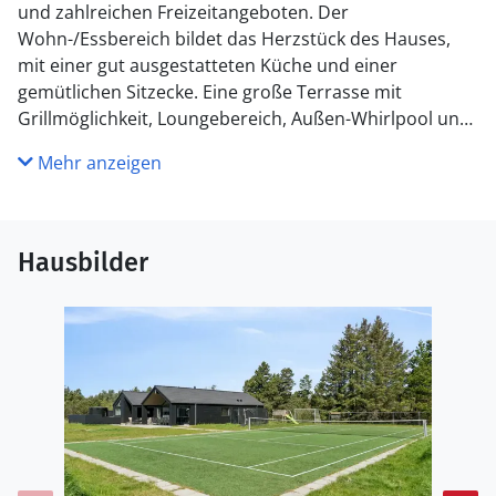
und zahlreichen Freizeitangeboten. Der
Wohn-/Essbereich bildet das Herzstück des Hauses,
mit einer gut ausgestatteten Küche und einer
gemütlichen Sitzecke. Eine große Terrasse mit
Grillmöglichkeit, Loungebereich, Außen-Whirlpool und
Sauna lädt zum Entspannen ein. Sportbegeisterte
Mehr anzeigen
können den hauseigenen Tennisplatz nutzen oder im
Aktivitätsraum Billard, Darts und Tischtennis spielen.
Das Haus verfügt über fünf Doppelzimmer, vier
zusätzliche Schlafplätze auf dem Dachboden und zwei
Hausbilder
Badezimmer. Ein vorgewärmter Pool sorgt für
Badespaß bei jedem Wetter. Bitte beachten Sie, dass
dieses VillaVilla-Haus nicht an Jugendgruppen
vermietet wird.