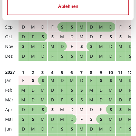
Ablehnen
2026
1
2
3
4
5
6
7
8
9
10
11
12
S
S
M
D
M
D
F
S
S
M
D
M
D
M
D
F
S
S
M
D
M
D
F
S
D
F
S
S
M
D
M
D
F
S
S
M
S
M
D
M
D
F
S
S
M
D
M
D
D
M
D
F
S
S
M
D
M
D
F
S
2027
1
2
3
4
5
6
7
8
9
10
11
12
F
S
S
M
D
M
D
F
S
S
M
D
M
D
M
D
F
S
S
M
D
M
D
F
M
D
M
D
F
S
S
M
D
M
D
F
D
F
S
S
M
D
M
D
F
S
S
M
S
S
M
D
M
D
F
S
S
M
D
M
D
M
D
F
S
S
M
D
M
D
F
S