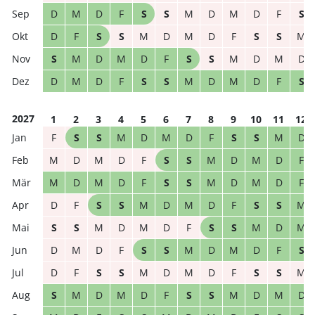
D
M
D
F
S
S
M
D
M
D
F
S
D
F
S
S
M
D
M
D
F
S
S
M
S
M
D
M
D
F
S
S
M
D
M
D
D
M
D
F
S
S
M
D
M
D
F
S
2027
1
2
3
4
5
6
7
8
9
10
11
12
F
S
S
M
D
M
D
F
S
S
M
D
M
D
M
D
F
S
S
M
D
M
D
F
M
D
M
D
F
S
S
M
D
M
D
F
D
F
S
S
M
D
M
D
F
S
S
M
S
S
M
D
M
D
F
S
S
M
D
M
D
M
D
F
S
S
M
D
M
D
F
S
D
F
S
S
M
D
M
D
F
S
S
M
S
M
D
M
D
F
S
S
M
D
M
D