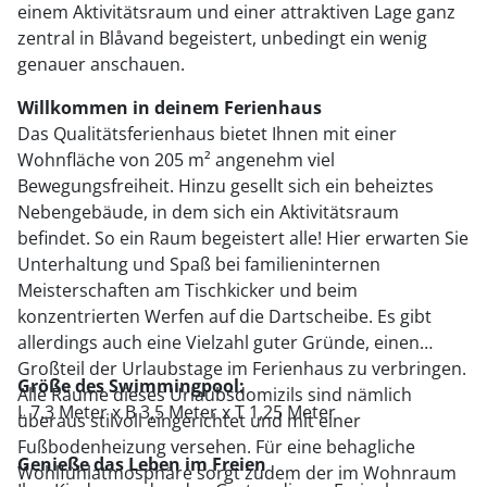
einem Aktivitätsraum und einer attraktiven Lage ganz
zentral in Blåvand begeistert, unbedingt ein wenig
genauer anschauen.
Willkommen in deinem Ferienhaus
Das Qualitätsferienhaus bietet Ihnen mit einer
Wohnfläche von 205 m² angenehm viel
Bewegungsfreiheit. Hinzu gesellt sich ein beheiztes
Nebengebäude, in dem sich ein Aktivitätsraum
befindet. So ein Raum begeistert alle! Hier erwarten Sie
Unterhaltung und Spaß bei familieninternen
Meisterschaften am Tischkicker und beim
konzentrierten Werfen auf die Dartscheibe. Es gibt
allerdings auch eine Vielzahl guter Gründe, einen
Großteil der Urlaubstage im Ferienhaus zu verbringen.
Größe des Swimmingpool:
Alle Räume dieses Urlaubsdomizils sind nämlich
L 7,3 Meter x B 3,5 Meter x T 1,25 Meter
überaus stilvoll eingerichtet und mit einer
Fußbodenheizung versehen. Für eine behagliche
Genieße das Leben im Freien
Wohlfühlatmosphäre sorgt zudem der im Wohnraum