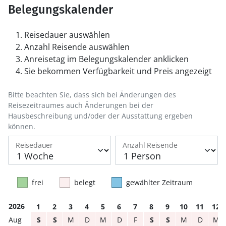
Belegungskalender
Reisedauer auswählen
Anzahl Reisende auswählen
Anreisetag im Belegungskalender anklicken
Sie bekommen Verfügbarkeit und Preis angezeigt
Bitte beachten Sie, dass sich bei Änderungen des
Reisezeitraumes auch Änderungen bei der
Hausbeschreibung und/oder der Ausstattung ergeben
können.
Reisedauer
Anzahl Reisende
frei
belegt
gewählter Zeitraum
2026
1
2
3
4
5
6
7
8
9
10
11
12
S
S
M
D
M
D
F
S
S
M
D
M