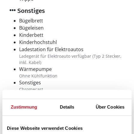
Sonstiges
Bügelbrett
Bügeleisen
Kinderbett
Kinderhochstuhl
Ladestation für Elektroautos
Ladegerät für Elektroauto verfügbar (Typ 2 Stecker,
inkl. Kabel)
Wärmepumpe
Ohne Kühlfunktion
Sonstiges
Chromecast
Zustimmung
Details
Über Cookies
Neben- und Verbrauchskosten
Die aktuellen Verbrauchskosten finden Sie im
Diese Webseite verwendet Cookies
nächsten Schritt im Buchungsformular.