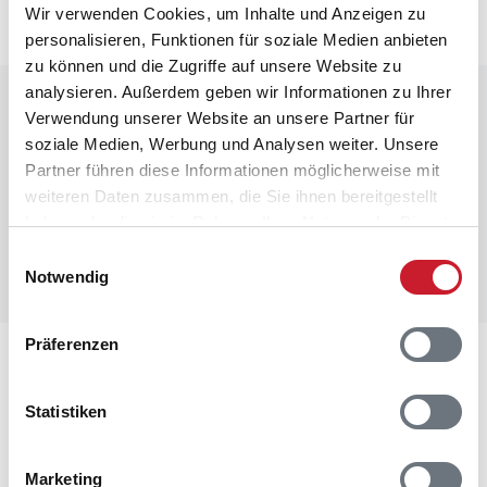
Wir verwenden Cookies, um Inhalte und Anzeigen zu
personalisieren, Funktionen für soziale Medien anbieten
zu können und die Zugriffe auf unsere Website zu
analysieren. Außerdem geben wir Informationen zu Ihrer
Raumaufteilung
Verwendung unserer Website an unsere Partner für
soziale Medien, Werbung und Analysen weiter. Unsere
Partner führen diese Informationen möglicherweise mit
weiteren Daten zusammen, die Sie ihnen bereitgestellt
haben oder die sie im Rahmen Ihrer Nutzung der Dienste
gesammelt haben.
Einwilligungsauswahl
Notwendig
Präferenzen
Lageplan
Statistiken
Adresse
Poolhaus BV185
Degnevangen 5
Marketing