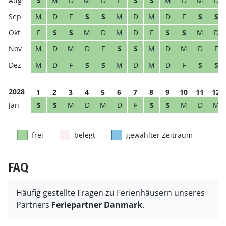
S
M
D
M
D
F
S
S
M
D
M
D
M
D
F
S
S
M
D
M
D
F
S
S
F
S
S
M
D
M
D
F
S
S
M
D
M
D
M
D
F
S
S
M
D
M
D
F
M
D
F
S
S
M
D
M
D
F
S
S
2028
1
2
3
4
5
6
7
8
9
10
11
12
S
S
M
D
M
D
F
S
S
M
D
M
frei
belegt
gewählter Zeitraum
FAQ
Häufig gestellte Fragen zu Ferienhäusern unseres
Partners
Feriepartner Danmark
.