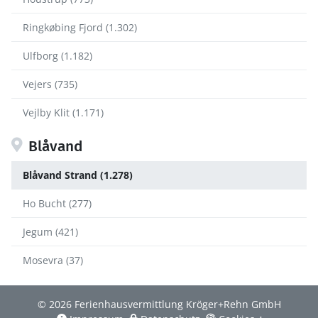
Ringkøbing Fjord (1.302)
Ulfborg (1.182)
Vejers (735)
Vejlby Klit (1.171)
Blåvand
Blåvand Strand (1.278)
Ho Bucht (277)
Jegum (421)
Mosevra (37)
© 2026 Ferienhausvermittlung Kröger+Rehn GmbH