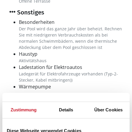
Offene Terrasse
Sonstiges
Besonderheiten
Der Pool wird das ganze Jahr über beheizt. Rechnen
Sie mit niedrigeren Verbrauchskosten als bei
normalen Schwimmbädern, wenn die thermische
Abdeckung über dem Pool geschlossen ist
Haustyp
Aktivitätshaus
Ladestation für Elektroautos
Ladegerät für Elektrofahrzeuge vorhanden (Typ-2-
Stecker, Kabel mitbringen))
Wärmepumpe
Neben- und Verbrauchskosten
Zustimmung
Details
Über Cookies
Die aktuellen Verbrauchskosten finden Sie im
nächsten Schritt im Buchungsformular.
Diese Webseite verwendet Cookies