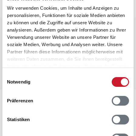
Wir verwenden Cookies, um Inhalte und Anzeigen zu
personalisieren, Funktionen für soziale Medien anbieten
zu können und die Zugriffe auf unsere Website zu
Raumaufteilung
analysieren. Außerdem geben wir Informationen zu Ihrer
Verwendung unserer Website an unsere Partner für
soziale Medien, Werbung und Analysen weiter. Unsere
Partner führen diese Informationen möglicherweise mit
weiteren Daten zusammen, die Sie ihnen bereitgestellt
haben oder die sie im Rahmen Ihrer Nutzung der Dienste
gesammelt haben.
Einwilligungsauswahl
Notwendig
Lageplan
Präferenzen
Adresse
Statistiken
Poolhaus BV268
Poul Thøstesensvej 14