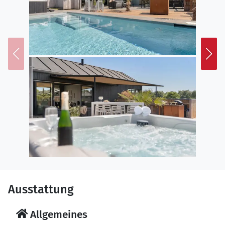
in kurzer Entfernung zu den guten Geschäften und
Restaurants im Stadtzentrum, falls du Köstlichkeiten
für das Abendessen kaufen oder die Familie zum Essen
einladen möchtest. Du kannst auch überlegen, ob ihr
das Essen in einem Korb verpacken und am Strand
picknicken wollt – es kann wunderbar sein, abends im
Nordsee zu schwimmen und danach den
Sonnenuntergang am Horizont zu beobachten. Der
Blåvand Zoo, das Tirpitz-Museum und der Blåvandshuk
Leuchtturm sind beliebte Ausflugsziele, und Skallingen
ist ein Ort, den jeder Naturfreund mindestens einmal
im Leben besuchen sollte.
Ausstattung
Allgemeines