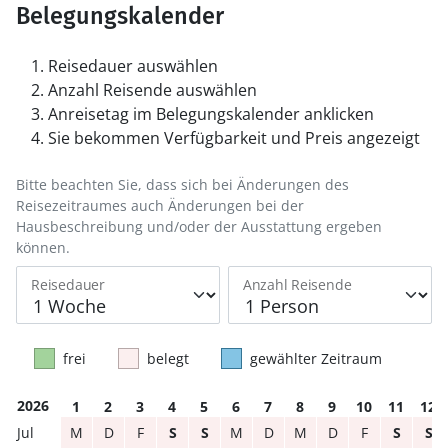
Belegungskalender
Reisedauer auswählen
Anzahl Reisende auswählen
Anreisetag im Belegungskalender anklicken
Sie bekommen Verfügbarkeit und Preis angezeigt
Bitte beachten Sie, dass sich bei Änderungen des
Reisezeitraumes auch Änderungen bei der
Hausbeschreibung und/oder der Ausstattung ergeben
können.
Reisedauer
Anzahl Reisende
frei
belegt
gewählter Zeitraum
2026
1
2
3
4
5
6
7
8
9
10
11
12
M
D
F
S
S
M
D
M
D
F
S
S