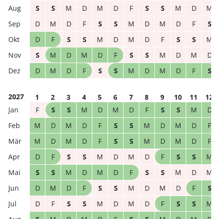
S
S
M
D
M
D
F
S
S
M
D
M
D
M
D
F
S
S
M
D
M
D
F
S
D
F
S
S
M
D
M
D
F
S
S
M
S
M
D
M
D
F
S
S
M
D
M
D
D
M
D
F
S
S
M
D
M
D
F
S
2027
1
2
3
4
5
6
7
8
9
10
11
12
F
S
S
M
D
M
D
F
S
S
M
D
M
D
M
D
F
S
S
M
D
M
D
F
M
D
M
D
F
S
S
M
D
M
D
F
D
F
S
S
M
D
M
D
F
S
S
M
S
S
M
D
M
D
F
S
S
M
D
M
D
M
D
F
S
S
M
D
M
D
F
S
D
F
S
S
M
D
M
D
F
S
S
M