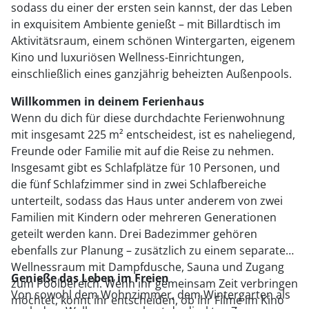
sodass du einer der ersten sein kannst, der das Leben
in exquisitem Ambiente genießt – mit Billardtisch im
Aktivitätsraum, einem schönen Wintergarten, eigenem
Kino und luxuriösen Wellness-Einrichtungen,
einschließlich eines ganzjährig beheizten Außenpools.
Willkommen in deinem Ferienhaus
Wenn du dich für diese durchdachte Ferienwohnung
mit insgesamt 225 m² entscheidest, ist es naheliegend,
Freunde oder Familie mit auf die Reise zu nehmen.
Insgesamt gibt es Schlafplätze für 10 Personen, und
die fünf Schlafzimmer sind in zwei Schlafbereiche
unterteilt, sodass das Haus unter anderem von zwei
Familien mit Kindern oder mehreren Generationen
geteilt werden kann. Drei Badezimmer gehören
ebenfalls zur Planung – zusätzlich zu einem separaten
Wellnessraum mit Dampfdusche, Sauna und Zugang
Genieße das Leben im Freien
zum Poolbereich. Wenn ihr gemeinsam Zeit verbringen
Von sowohl dem Wohnzimmer, dem Wintergarten als
möchtet, könnt ihr entscheiden, ob ihr Filme im Kino