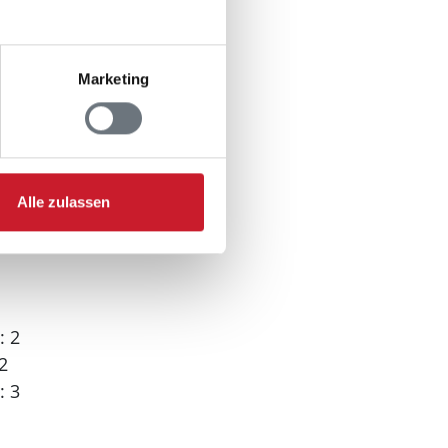
Marketing
000 m
00 m
Alle zulassen
: 2
2
: 3