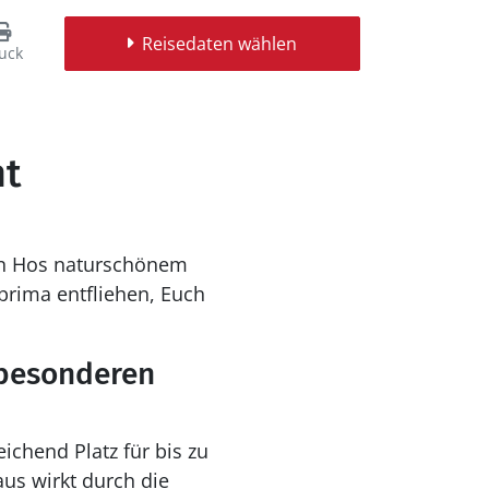
Reisedaten wählen
uck
ht
 in Hos naturschönem
prima entfliehen, Euch
 besonderen
ichend Platz für bis zu
us wirkt durch die