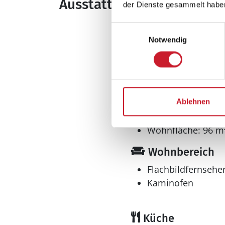
Ausstattung
der Dienste gesammelt habe
Einwilligungsauswahl
Allgemeines
Notwendig
Anzahl Haustiere 
Anzahl Personen: 
Baujahr: 2013
Grundstücksfläche
Haustiere erlaubt
Ablehnen
Nichtraucher
Wohnfläche: 96 m
Wohnbereich
Flachbildfernsehe
Kaminofen
Küche