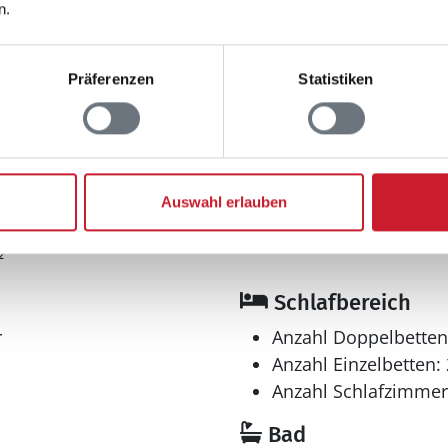
n.
Entfernungen
Präferenzen
Statistiken
maximal: 1
Abstand Einkauf: 5.
6
Abstand Wasser: 3.5
Nordsee
: 2.500 m²
Auswahl erlauben
²
Schlafbereich
r
Anzahl Doppelbetten
Anzahl Einzelbetten: 
Anzahl Schlafzimmer
Bad