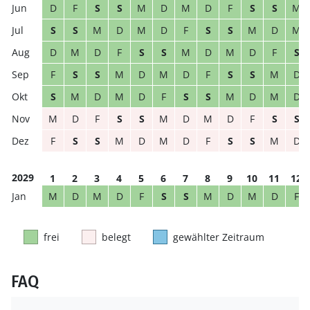
D
F
S
S
M
D
M
D
F
S
S
M
S
S
M
D
M
D
F
S
S
M
D
M
D
M
D
F
S
S
M
D
M
D
F
S
F
S
S
M
D
M
D
F
S
S
M
D
S
M
D
M
D
F
S
S
M
D
M
D
M
D
F
S
S
M
D
M
D
F
S
S
F
S
S
M
D
M
D
F
S
S
M
D
2029
1
2
3
4
5
6
7
8
9
10
11
12
M
D
M
D
F
S
S
M
D
M
D
F
frei
belegt
gewählter Zeitraum
FAQ