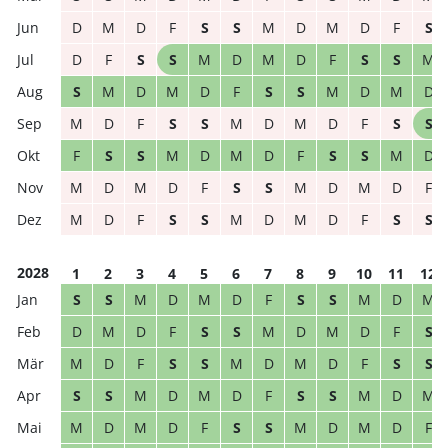
D
M
D
F
S
S
M
D
M
D
F
S
D
F
S
S
M
D
M
D
F
S
S
M
S
M
D
M
D
F
S
S
M
D
M
D
M
D
F
S
S
M
D
M
D
F
S
S
F
S
S
M
D
M
D
F
S
S
M
D
M
D
M
D
F
S
S
M
D
M
D
F
M
D
F
S
S
M
D
M
D
F
S
S
2028
1
2
3
4
5
6
7
8
9
10
11
12
S
S
M
D
M
D
F
S
S
M
D
M
D
M
D
F
S
S
M
D
M
D
F
S
M
D
F
S
S
M
D
M
D
F
S
S
S
S
M
D
M
D
F
S
S
M
D
M
M
D
M
D
F
S
S
M
D
M
D
F