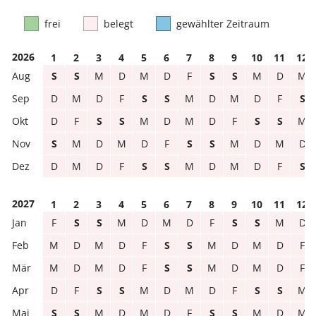
frei
belegt
gewählter Zeitraum
2026
1
2
3
4
5
6
7
8
9
10
11
12
S
S
M
D
M
D
F
S
S
M
D
M
D
M
D
F
S
S
M
D
M
D
F
S
D
F
S
S
M
D
M
D
F
S
S
M
S
M
D
M
D
F
S
S
M
D
M
D
D
M
D
F
S
S
M
D
M
D
F
S
2027
1
2
3
4
5
6
7
8
9
10
11
12
F
S
S
M
D
M
D
F
S
S
M
D
M
D
M
D
F
S
S
M
D
M
D
F
M
D
M
D
F
S
S
M
D
M
D
F
D
F
S
S
M
D
M
D
F
S
S
M
S
S
M
D
M
D
F
S
S
M
D
M