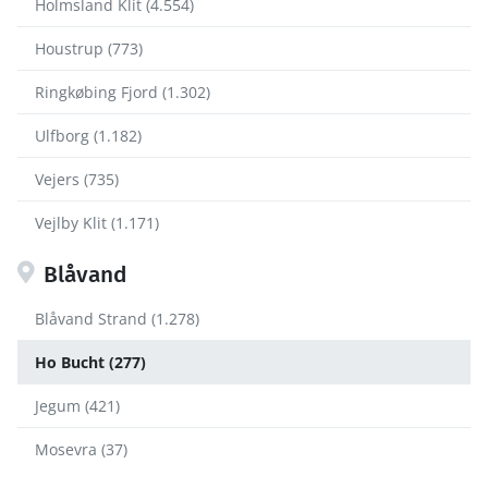
Holmsland Klit (4.554)
Houstrup (773)
Ringkøbing Fjord (1.302)
Ulfborg (1.182)
Vejers (735)
Vejlby Klit (1.171)
Blåvand
Blåvand Strand (1.278)
Ho Bucht (277)
Jegum (421)
Mosevra (37)