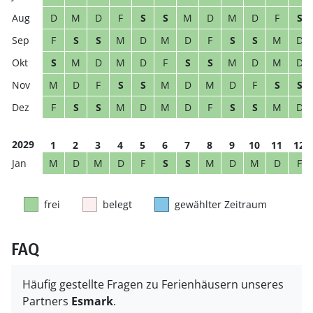
D
M
D
F
S
S
M
D
M
D
F
S
F
S
S
M
D
M
D
F
S
S
M
D
S
M
D
M
D
F
S
S
M
D
M
D
M
D
F
S
S
M
D
M
D
F
S
S
F
S
S
M
D
M
D
F
S
S
M
D
2029
1
2
3
4
5
6
7
8
9
10
11
12
M
D
M
D
F
S
S
M
D
M
D
F
frei
belegt
gewählter Zeitraum
FAQ
Häufig gestellte Fragen zu Ferienhäusern unseres
Partners
Esmark
.