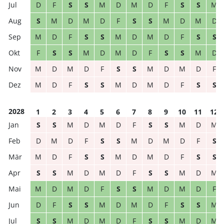
D
F
S
S
M
D
M
D
F
S
S
M
S
M
D
M
D
F
S
S
M
D
M
D
M
D
F
S
S
M
D
M
D
F
S
S
F
S
S
M
D
M
D
F
S
S
M
D
M
D
M
D
F
S
S
M
D
M
D
F
M
D
F
S
S
M
D
M
D
F
S
S
2028
1
2
3
4
5
6
7
8
9
10
11
12
S
S
M
D
M
D
F
S
S
M
D
M
D
M
D
F
S
S
M
D
M
D
F
S
M
D
F
S
S
M
D
M
D
F
S
S
S
S
M
D
M
D
F
S
S
M
D
M
M
D
M
D
F
S
S
M
D
M
D
F
D
F
S
S
M
D
M
D
F
S
S
M
S
S
M
D
M
D
F
S
S
M
D
M