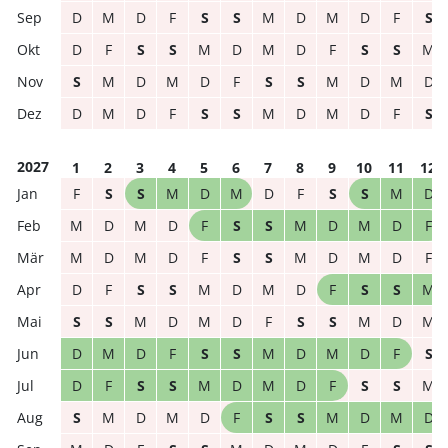
D
M
D
F
S
S
M
D
M
D
F
S
D
F
S
S
M
D
M
D
F
S
S
M
S
M
D
M
D
F
S
S
M
D
M
D
D
M
D
F
S
S
M
D
M
D
F
S
2027
1
2
3
4
5
6
7
8
9
10
11
12
F
S
S
M
D
M
D
F
S
S
M
D
M
D
M
D
F
S
S
M
D
M
D
F
M
D
M
D
F
S
S
M
D
M
D
F
D
F
S
S
M
D
M
D
F
S
S
M
S
S
M
D
M
D
F
S
S
M
D
M
D
M
D
F
S
S
M
D
M
D
F
S
D
F
S
S
M
D
M
D
F
S
S
M
S
M
D
M
D
F
S
S
M
D
M
D