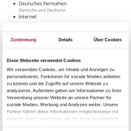
Deutsches Fernsehen
Dänische und Deutsche
Internet
Spieleangebot
Billard
Zustimmung
Details
Über Cookies
Tischtennis
Aussenbereich
Diese Webseite verwendet Cookies
Gartenmöbel
Wir verwenden Cookies, um Inhalte und Anzeigen zu
Grundstück
personalisieren, Funktionen für soziale Medien anbieten
Rasengrundstück
zu können und die Zugriffe auf unsere Website zu
Grill
analysieren. Außerdem geben wir Informationen zu Ihrer
Gasgrill
Verwendung unserer Website an unsere Partner für
Liegestuhl
soziale Medien, Werbung und Analysen weiter. Unsere
Sandkiste
Partner führen diese Informationen möglicherweise mit
Schaukel
weiteren Daten zusammen, die Sie ihnen bereitgestellt
Sonnenschirm
haben oder die sie im Rahmen Ihrer Nutzung der Dienste
Terrasse: 1