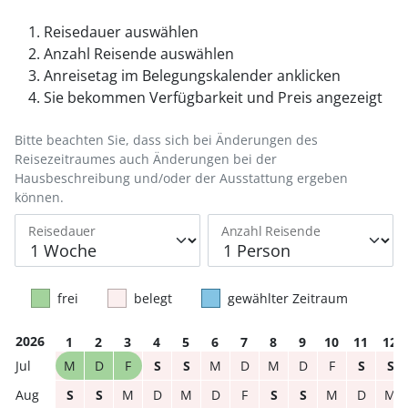
Reisedauer auswählen
Anzahl Reisende auswählen
Anreisetag im Belegungskalender anklicken
Sie bekommen Verfügbarkeit und Preis angezeigt
Bitte beachten Sie, dass sich bei Änderungen des
Reisezeitraumes auch Änderungen bei der
Hausbeschreibung und/oder der Ausstattung ergeben
können.
Reisedauer
Anzahl Reisende
frei
belegt
gewählter Zeitraum
2026
1
2
3
4
5
6
7
8
9
10
11
12
M
D
F
S
S
M
D
M
D
F
S
S
S
S
M
D
M
D
F
S
S
M
D
M