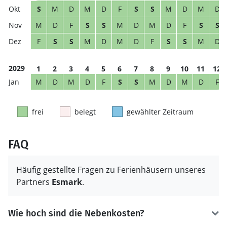
S
M
D
M
D
F
S
S
M
D
M
D
M
D
F
S
S
M
D
M
D
F
S
S
F
S
S
M
D
M
D
F
S
S
M
D
2029
1
2
3
4
5
6
7
8
9
10
11
12
M
D
M
D
F
S
S
M
D
M
D
F
frei
belegt
gewählter Zeitraum
FAQ
Häufig gestellte Fragen zu Ferienhäusern unseres
Partners
Esmark
.
Wie hoch sind die Nebenkosten?