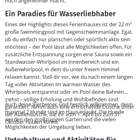
noch angenehmer macht.
Ein Paradies für Wasserliebhaber
Eines der Highlights dieses Ferienhauses ist der 22 m²
große Swimmingpool mit Gegenschwimmanlage. Egal,
ob du einfach nur planschen oder sportlich aktiv sein
möchtest – der Pool lässt alle Möglichkeiten offen. Für
zusätzliche Entspannung sorgen eine Sauna sowie ein
Standwasser-Whirlpool im Innenbereich und ein
Außenwhirlpool, in dem du unter freiem Himmel
relaxen kannst. Stell dir vor, wie du nach einem langen
Tag voller Aktivitäten im warmen Wasser des
Whirlpools entspannst oder im Pool deine Bahnen
ziehst – völlige Erholung und Wohlbefinden sind
Auch deine Vierbeiner sind herzlich willkommen, denn
garantiert. Nimm auch eine erfrischende Dusche unter
maximal 2 Hunde sind im Haus erlaubt. Die Hunde
der Außendusche, die ihr vom 1. April bis zum 31.
werden den großzügigen Garten und die vielen
Oktober nutzen könnt.
Möglichkeiten der Umgebung lieben.