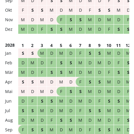
M
D
F
S
S
M
D
M
D
F
S
S
F
S
S
M
D
M
D
F
S
S
M
D
M
D
M
D
F
S
S
M
D
M
D
F
M
D
F
S
S
M
D
M
D
F
S
S
2028
1
2
3
4
5
6
7
8
9
10
11
12
S
S
M
D
M
D
F
S
S
M
D
M
D
M
D
F
S
S
M
D
M
D
F
S
M
D
F
S
S
M
D
M
D
F
S
S
S
S
M
D
M
D
F
S
S
M
D
M
M
D
M
D
F
S
S
M
D
M
D
F
D
F
S
S
M
D
M
D
F
S
S
M
S
S
M
D
M
D
F
S
S
M
D
M
D
M
D
F
S
S
M
D
M
D
F
S
F
S
S
M
D
M
D
F
S
S
M
D