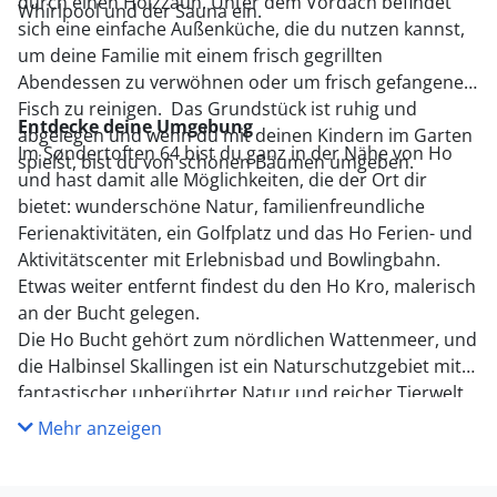
durch einen Holzzaun. Unter dem Vordach befindet
Whirlpool und der Sauna ein.
sich eine einfache Außenküche, die du nutzen kannst,
um deine Familie mit einem frisch gegrillten
Abendessen zu verwöhnen oder um frisch gefangenen
Fisch zu reinigen. Das Grundstück ist ruhig und
Entdecke deine Umgebung
abgelegen und wenn du mit deinen Kindern im Garten
Im Søndertoften 64 bist du ganz in der Nähe von Ho
spielst, bist du von schönen Bäumen umgeben.
und hast damit alle Möglichkeiten, die der Ort dir
bietet: wunderschöne Natur, familienfreundliche
Ferienaktivitäten, ein Golfplatz und das Ho Ferien- und
Aktivitätscenter mit Erlebnisbad und Bowlingbahn.
Etwas weiter entfernt findest du den Ho Kro, malerisch
an der Bucht gelegen.
Die Ho Bucht gehört zum nördlichen Wattenmeer, und
die Halbinsel Skallingen ist ein Naturschutzgebiet mit
fantastischer unberührter Natur und reicher Tierwelt.
Blåvands herrliche Strände und das klare Badewasser
Mehr anzeigen
der Nordsee laden zu entspannten Tagen an der Küste
ein. Auf dem Rückweg in euer Ferienhaus macht ihr