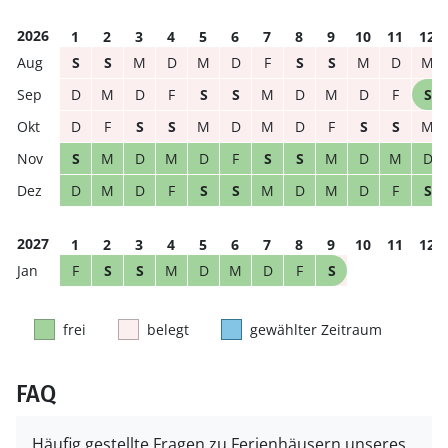
2026
1
2
3
4
5
6
7
8
9
10
11
12
S
S
M
D
M
D
F
S
S
M
D
M
D
M
D
F
S
S
M
D
M
D
F
S
D
F
S
S
M
D
M
D
F
S
S
M
S
M
D
M
D
F
S
S
M
D
M
D
D
M
D
F
S
S
M
D
M
D
F
S
2027
1
2
3
4
5
6
7
8
9
10
11
12
F
S
S
M
D
M
D
F
S
frei
belegt
gewählter Zeitraum
FAQ
Häufig gestellte Fragen zu Ferienhäusern unseres