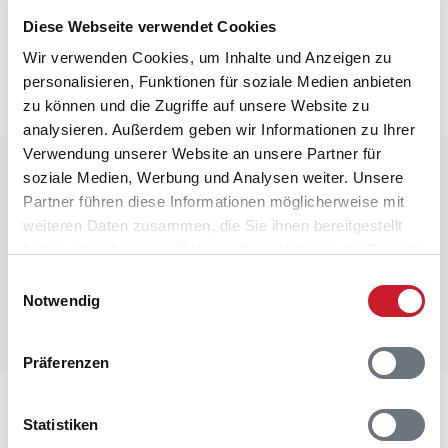
Neben- und Verbrauchskosten
Diese Webseite verwendet Cookies
Die aktuellen Verbrauchskosten finden Sie im
Wir verwenden Cookies, um Inhalte und Anzeigen zu
nächsten Schritt im Buchungsformular.
personalisieren, Funktionen für soziale Medien anbieten
zu können und die Zugriffe auf unsere Website zu
analysieren. Außerdem geben wir Informationen zu Ihrer
Verwendung unserer Website an unsere Partner für
Raumaufteilung
soziale Medien, Werbung und Analysen weiter. Unsere
Partner führen diese Informationen möglicherweise mit
weiteren Daten zusammen, die Sie ihnen bereitgestellt
haben oder die sie im Rahmen Ihrer Nutzung der Dienste
gesammelt haben.
Einwilligungsauswahl
Notwendig
Präferenzen
Lageplan
Statistiken