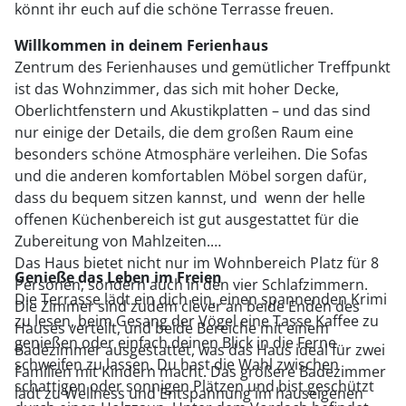
könnt ihr euch auf die schöne Terrasse freuen.
Willkommen in deinem Ferienhaus
Zentrum des Ferienhauses und gemütlicher Treffpunkt
ist das Wohnzimmer, das sich mit hoher Decke,
Oberlichtfenstern und Akustikplatten – und das sind
nur einige der Details, die dem großen Raum eine
besonders schöne Atmosphäre verleihen. Die Sofas
und die anderen komfortablen Möbel sorgen dafür,
dass du bequem sitzen kannst, und wenn der helle
offenen Küchenbereich ist gut ausgestattet für die
Zubereitung von Mahlzeiten.
Das Haus bietet nicht nur im Wohnbereich Platz für 8
Genieße das Leben im Freien
Personen, sondern auch in den vier Schlafzimmern.
Die Terrasse lädt ein dich ein, einen spannenden Krimi
Die Zimmer sind zudem clever an beide Enden des
zu lesen, beim Gesang der Vögel eine Tasse Kaffee zu
Hauses verteilt, und beide Bereiche mit einem
genießen oder einfach deinen Blick in die Ferne
Badezimmer ausgestattet, was das Haus ideal für zwei
schweifen zu lassen. Du hast die Wahl zwischen
Familien mit Kindern macht. Das größere Badezimmer
schattigen oder sonnigen Plätzen und bist geschützt
lädt zu Wellness und Entspannung im hauseigenen