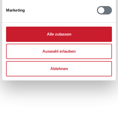
Adresse
Ferienhaus BV371
Marketing
Søndertoften 64
Ho
6857 Blåvand
Alle zulassen
Auswahl erlauben
Ablehnen