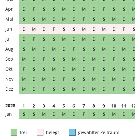
D
F
S
S
M
D
M
D
F
S
S
M
S
S
M
D
M
D
F
S
S
M
D
M
D
M
D
F
S
S
M
D
M
D
F
S
D
F
S
S
M
D
M
D
F
S
S
M
S
M
D
M
D
F
S
S
M
D
M
D
M
D
F
S
S
M
D
M
D
F
S
S
F
S
S
M
D
M
D
F
S
S
M
D
M
D
M
D
F
S
S
M
D
M
D
F
M
D
F
S
S
M
D
M
D
F
S
S
2028
1
2
3
4
5
6
7
8
9
10
11
12
S
S
M
D
M
D
F
S
S
M
D
M
frei
belegt
gewählter Zeitraum