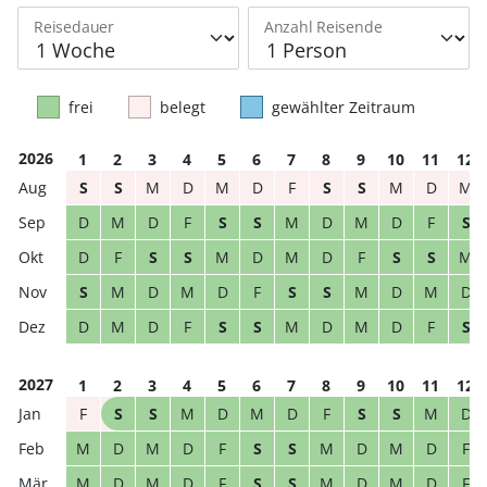
Reisedauer
Anzahl Reisende
frei
belegt
gewählter Zeitraum
2026
1
2
3
4
5
6
7
8
9
10
11
12
S
S
M
D
M
D
F
S
S
M
D
M
D
M
D
F
S
S
M
D
M
D
F
S
D
F
S
S
M
D
M
D
F
S
S
M
S
M
D
M
D
F
S
S
M
D
M
D
D
M
D
F
S
S
M
D
M
D
F
S
2027
1
2
3
4
5
6
7
8
9
10
11
12
F
S
S
M
D
M
D
F
S
S
M
D
M
D
M
D
F
S
S
M
D
M
D
F
M
D
M
D
F
S
S
M
D
M
D
F