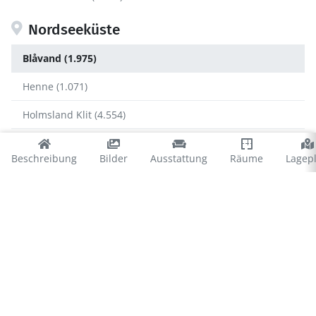
Nordseeküste
Blåvand (1.975)
Henne (1.071)
Holmsland Klit (4.554)
Houstrup (773)
Beschreibung
Bilder
Ausstattung
Räume
Lagep
Ringkøbing Fjord (1.302)
Ulfborg (1.182)
Vejers (735)
Vejlby Klit (1.171)
Blåvand