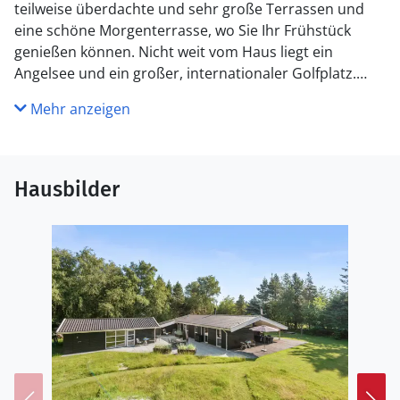
teilweise überdachte und sehr große Terrassen und
eine schöne Morgenterrasse, wo Sie Ihr Frühstück
genießen können. Nicht weit vom Haus liegt ein
Angelsee und ein großer, internationaler Golfplatz.
Vom Haus führt ein Fahrradweg nach Blåvand und auf
Mehr anzeigen
halbem Wege zwischen Ho und Blåvand liegt das
spannende Tirpirtzmuseum, das Sie erleben sollten.
Sie können auch eine Fahrradtour nach Skallingen
machen, wo Sie fantastische Strände und die
Hausbilder
Möglichkeit für einzigartige Naturerlebnisse finden.