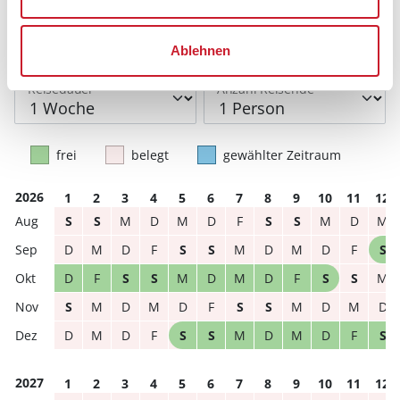
Reisezeitraumes auch Änderungen bei der
Hausbeschreibung und/oder der Ausstattung ergeben
Ablehnen
können.
Reisedauer
Anzahl Reisende
frei
belegt
gewählter Zeitraum
2026
1
2
3
4
5
6
7
8
9
10
11
12
S
S
M
D
M
D
F
S
S
M
D
M
D
M
D
F
S
S
M
D
M
D
F
S
D
F
S
S
M
D
M
D
F
S
S
M
S
M
D
M
D
F
S
S
M
D
M
D
D
M
D
F
S
S
M
D
M
D
F
S
2027
1
2
3
4
5
6
7
8
9
10
11
12