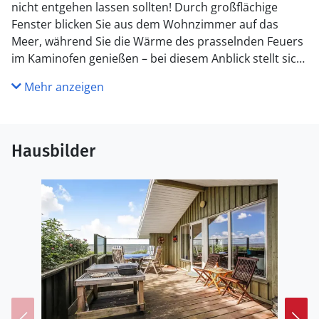
nicht entgehen lassen sollten! Durch großflächige
Fenster blicken Sie aus dem Wohnzimmer auf das
Meer, während Sie die Wärme des prasselnden Feuers
im Kaminofen genießen – bei diesem Anblick stellt sich
die Urlaubsentspannung von selbst ein.
Mehr anzeigen
Auch von der Terrasse aus genießen Sie einen
herrlichen Blick. Trinken Sie hiermorgens den ersten
Kaffee oder nehmen Sie Ihre Mahlzeiten im Freien ein,
Hausbilder
wenn das Wetter es zulässt. Das Grundstück, auf dem
sich das Ferienhaus befindet, erstreckt sich hinunter
bis zum Wasser.
Bei dieser unmittelbaren Nähe zum Meer bietet es sich
an, die Urlaubstage mit Spaß am Strand und angeln zu
verbringen, nur 50 m trennen Sie von einer guten
Angelstelle.
Genießen Sie die herrliche Aussicht in diesem