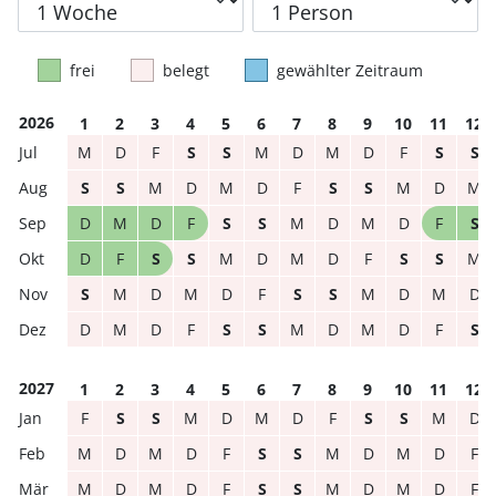
frei
belegt
gewählter Zeitraum
2026
1
2
3
4
5
6
7
8
9
10
11
12
M
D
F
S
S
M
D
M
D
F
S
S
S
S
M
D
M
D
F
S
S
M
D
M
D
M
D
F
S
S
M
D
M
D
F
S
D
F
S
S
M
D
M
D
F
S
S
M
S
M
D
M
D
F
S
S
M
D
M
D
D
M
D
F
S
S
M
D
M
D
F
S
2027
1
2
3
4
5
6
7
8
9
10
11
12
F
S
S
M
D
M
D
F
S
S
M
D
M
D
M
D
F
S
S
M
D
M
D
F
M
D
M
D
F
S
S
M
D
M
D
F