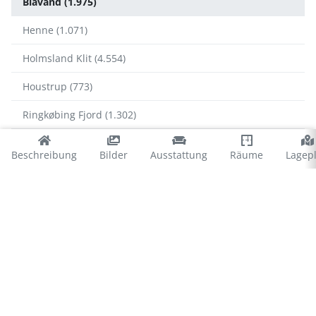
Blåvand (1.975)
Henne (1.071)
Holmsland Klit (4.554)
Houstrup (773)
Ringkøbing Fjord (1.302)
Ulfborg (1.182)
Beschreibung
Bilder
Ausstattung
Räume
Lagep
Vejers (735)
Vejlby Klit (1.171)
Blåvand
Blåvand Strand (1.278)
Ho Bucht (277)