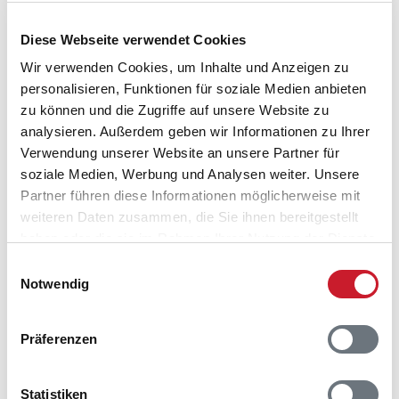
Diese Webseite verwendet Cookies
Wir verwenden Cookies, um Inhalte und Anzeigen zu
personalisieren, Funktionen für soziale Medien anbieten
zu können und die Zugriffe auf unsere Website zu
analysieren. Außerdem geben wir Informationen zu Ihrer
Verwendung unserer Website an unsere Partner für
Belegungskalender
soziale Medien, Werbung und Analysen weiter. Unsere
Partner führen diese Informationen möglicherweise mit
weiteren Daten zusammen, die Sie ihnen bereitgestellt
Reisedauer auswählen
haben oder die sie im Rahmen Ihrer Nutzung der Dienste
Anzahl Reisende auswählen
gesammelt haben.
Anreisetag im Belegungskalender anklicken
Einwilligungsauswahl
Notwendig
Sie bekommen Verfügbarkeit und Preis angezeigt
Bitte beachten Sie, dass sich bei Änderungen des
Präferenzen
Reisezeitraumes auch Änderungen bei der
Hausbeschreibung und/oder der Ausstattung ergeben
können.
Statistiken