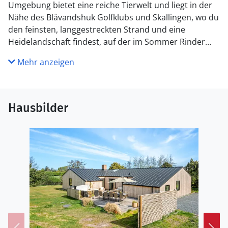
Umgebung bietet eine reiche Tierwelt und liegt in der
Nähe des Blåvandshuk Golfklubs und Skallingen, wo du
den feinsten, langgestreckten Strand und eine
Heidelandschaft findest, auf der im Sommer Rinder
weiden.
Mehr anzeigen
Küche
Die Küche ist mit Kühlschrank ausgestattet. Außerdem
gibt es 4 Keramik-Kochfelder, Backofen, Mikrowelle
Hausbilder
sowie Geschirrspüler.
WC und Bad
Es gibt 2 Badezimmer mit Duschnische und 2 Toiletten.
Fußbodenheizung in 2 Badezimmern. Es steht eine
Sauna zur Verfügung in der Sie sich so richtig
entspannen können.
Draußen
Die Ferienunterkunft liegt auf einem 1800 m² großen