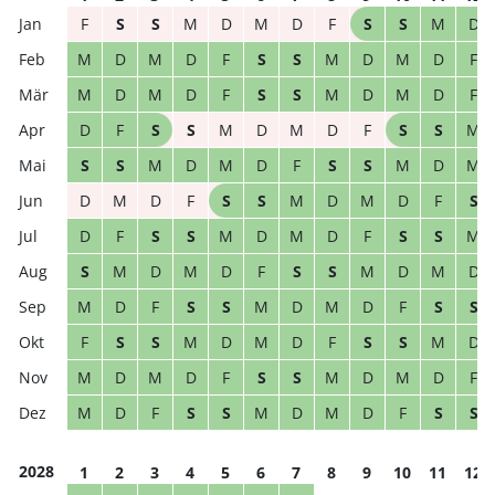
F
S
S
M
D
M
D
F
S
S
M
D
M
D
M
D
F
S
S
M
D
M
D
F
M
D
M
D
F
S
S
M
D
M
D
F
D
F
S
S
M
D
M
D
F
S
S
M
S
S
M
D
M
D
F
S
S
M
D
M
D
M
D
F
S
S
M
D
M
D
F
S
D
F
S
S
M
D
M
D
F
S
S
M
S
M
D
M
D
F
S
S
M
D
M
D
M
D
F
S
S
M
D
M
D
F
S
S
F
S
S
M
D
M
D
F
S
S
M
D
M
D
M
D
F
S
S
M
D
M
D
F
M
D
F
S
S
M
D
M
D
F
S
S
2028
1
2
3
4
5
6
7
8
9
10
11
12