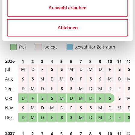
Reisezeitraumes auch Änderungen bei der
Hausbeschreibung und/oder der Ausstattung ergeben
Auswahl erlauben
können.
Reisedauer
Anzahl Reisende
Ablehnen
frei
belegt
gewählter Zeitraum
2026
1
2
3
4
5
6
7
8
9
10
11
12
M
D
F
S
S
M
D
M
D
F
S
S
S
S
M
D
M
D
F
S
S
M
D
M
D
M
D
F
S
S
M
D
M
D
F
S
D
F
S
S
M
D
M
D
F
S
S
M
S
M
D
M
D
F
S
S
M
D
M
D
D
M
D
F
S
S
M
D
M
D
F
S
2027
1
2
3
4
5
6
7
8
9
10
11
12