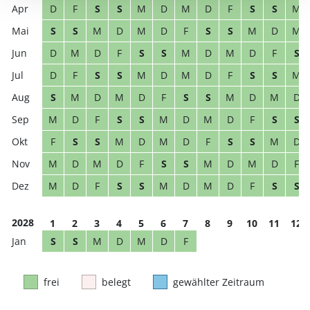
D
F
S
S
M
D
M
D
F
S
S
M
S
S
M
D
M
D
F
S
S
M
D
M
D
M
D
F
S
S
M
D
M
D
F
S
D
F
S
S
M
D
M
D
F
S
S
M
S
M
D
M
D
F
S
S
M
D
M
D
M
D
F
S
S
M
D
M
D
F
S
S
F
S
S
M
D
M
D
F
S
S
M
D
M
D
M
D
F
S
S
M
D
M
D
F
M
D
F
S
S
M
D
M
D
F
S
S
2028
1
2
3
4
5
6
7
8
9
10
11
12
S
S
M
D
M
D
F
frei
belegt
gewählter Zeitraum