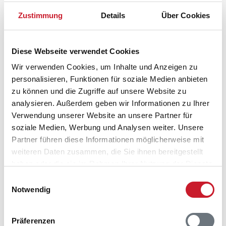
Zustimmung
Details
Über Cookies
Diese Webseite verwendet Cookies
Wir verwenden Cookies, um Inhalte und Anzeigen zu
personalisieren, Funktionen für soziale Medien anbieten
zu können und die Zugriffe auf unsere Website zu
Belegungskalender
analysieren. Außerdem geben wir Informationen zu Ihrer
Verwendung unserer Website an unsere Partner für
Reisedauer auswählen
soziale Medien, Werbung und Analysen weiter. Unsere
Anzahl Reisende auswählen
Partner führen diese Informationen möglicherweise mit
Anreisetag im Belegungskalender anklicken
weiteren Daten zusammen, die Sie ihnen bereitgestellt
Sie bekommen Verfügbarkeit und Preis angezeigt
haben oder die sie im Rahmen Ihrer Nutzung der Dienste
gesammelt haben.
Einwilligungsauswahl
Bitte beachten Sie, dass sich bei Änderungen des
Notwendig
Reisezeitraumes auch Änderungen bei der
Hausbeschreibung und/oder der Ausstattung ergeben
können.
Präferenzen