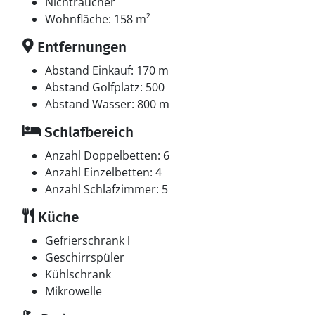
Tiefkühlmöglichkeit mit 100 Liter Nutzinhalt.
Nichtraucher
Wohnfläche: 158 m²
Schlafverhältnisse
Entfernungen
Die Schlafplätze verteilen sich auf 5 Schlafräume. 6
Schlafplätze in Doppelbetten. 4 Schlafplätze in
Abstand Einkauf: 170 m
Einzelbetten.
Abstand Golfplatz: 500
Abstand Wasser: 800 m
Multimedien
Schlafbereich
In der Ferienunterkunft gibt es einen Fernseher.
Mindestens 4 dänische Fernsehsender. Mindestens 4
Anzahl Doppelbetten: 6
deutsche Fernsehsender. Es steht kabellose
Anzahl Einzelbetten: 4
Internetverbindung zur Verfügung.
Anzahl Schlafzimmer: 5
Küche
Hobbyraum
Hobbyraum mit: Billard.Dart.
Gefrierschrank l
Geschirrspüler
Whirlpool
Kühlschrank
Entspannen Sie sich im Innen-Durchlauf-Whirlpool für
Mikrowelle
2 Personen.