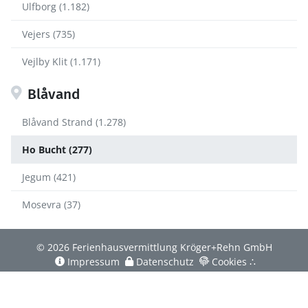
Ulfborg (1.182)
Vejers (735)
Vejlby Klit (1.171)
Blåvand
Blåvand Strand (1.278)
Ho Bucht (277)
Jegum (421)
Mosevra (37)
© 2026 Ferienhausvermittlung Kröger+Rehn GmbH
Impressum
Datenschutz
Cookies
∴