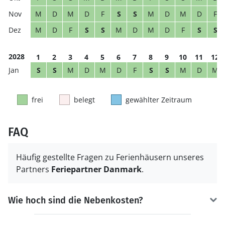
M
D
M
D
F
S
S
M
D
M
D
F
M
D
F
S
S
M
D
M
D
F
S
S
2028
1
2
3
4
5
6
7
8
9
10
11
12
S
S
M
D
M
D
F
S
S
M
D
M
frei
belegt
gewählter Zeitraum
FAQ
Häufig gestellte Fragen zu Ferienhäusern unseres
Partners
Feriepartner Danmark
.
Wie hoch sind die Nebenkosten?