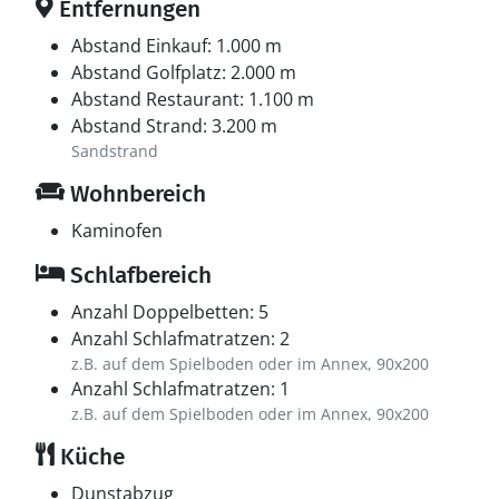
Tierleben, während dich eine kurze Autofahrt nach
Entfernungen
Blåvand bringt, wo die breiten Sandstrände der
Abstand Einkauf: 1.000 m
Nordsee und die rauschenden Wellen auf dich warten.
Abstand Golfplatz: 2.000 m
Blåvand bietet zudem gemütliche Cafés, spannende
Abstand Restaurant: 1.100 m
Geschäfte und Sehenswürdigkeiten wie den
Abstand Strand: 3.200 m
Leuchtturm Blåvandshuk Fyr und das Tirpitz-Museum.
Sandstrand
Ganz gleich, ob du Natur, Kultur oder Entspannung am
Wasser bevorzugst – hier findest du alles in Reichweite
Wohnbereich
des Ferienhauses.
Kaminofen
Schlafbereich
Anzahl Doppelbetten: 5
Anzahl Schlafmatratzen: 2
z.B. auf dem Spielboden oder im Annex, 90x200
Anzahl Schlafmatratzen: 1
z.B. auf dem Spielboden oder im Annex, 90x200
Küche
Dunstabzug