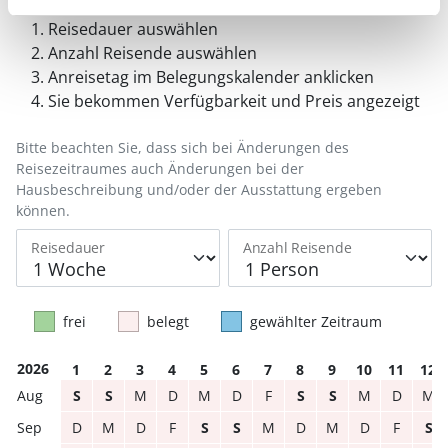
Reisedauer auswählen
Anzahl Reisende auswählen
Anreisetag im Belegungskalender anklicken
Sie bekommen Verfügbarkeit und Preis angezeigt
Bitte beachten Sie, dass sich bei Änderungen des
Reisezeitraumes auch Änderungen bei der
Hausbeschreibung und/oder der Ausstattung ergeben
können.
Reisedauer
Anzahl Reisende
frei
belegt
gewählter Zeitraum
2026
1
2
3
4
5
6
7
8
9
10
11
12
S
S
M
D
M
D
F
S
S
M
D
M
D
M
D
F
S
S
M
D
M
D
F
S