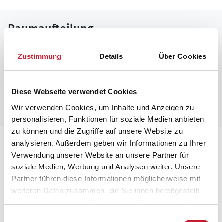
Raumaufteilung
Zustimmung
Details
Über Cookies
Diese Webseite verwendet Cookies
Wir verwenden Cookies, um Inhalte und Anzeigen zu
personalisieren, Funktionen für soziale Medien anbieten
zu können und die Zugriffe auf unsere Website zu
analysieren. Außerdem geben wir Informationen zu Ihrer
Lageplan
Verwendung unserer Website an unsere Partner für
soziale Medien, Werbung und Analysen weiter. Unsere
Adresse
Partner führen diese Informationen möglicherweise mit
Poolhaus BV452
weiteren Daten zusammen, die Sie ihnen bereitgestellt
Hedevej 26
haben oder die sie im Rahmen Ihrer Nutzung der Dienste
Ho
gesammelt haben.
6857 Blåvand
Einwilligungsauswahl