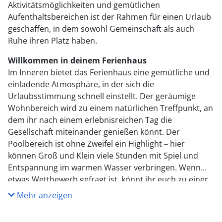
Aktivitätsmöglichkeiten und gemütlichen
Aufenthaltsbereichen ist der Rahmen für einen Urlaub
geschaffen, in dem sowohl Gemeinschaft als auch
Ruhe ihren Platz haben.
Willkommen in deinem Ferienhaus
Im Inneren bietet das Ferienhaus eine gemütliche und
einladende Atmosphäre, in der sich die
Urlaubsstimmung schnell einstellt. Der geräumige
Wohnbereich wird zu einem natürlichen Treffpunkt, an
dem ihr nach einem erlebnisreichen Tag die
Gesellschaft miteinander genießen könnt. Der
Poolbereich ist ohne Zweifel ein Highlight – hier
können Groß und Klein viele Stunden mit Spiel und
Entspannung im warmen Wasser verbringen. Wenn
etwas Wettbewerb gefragt ist, könnt ihr euch zu einer
Partie Tischfußball versammeln und den Ferienmeister
Mehr anzeigen
ermitteln. Das Haus bietet außerdem einen
Schlafboden, der ein idealer Ort für Kinder oder