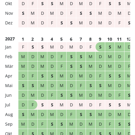
D
F
S
S
M
D
M
D
F
S
S
M
S
M
D
M
D
F
S
S
M
D
M
D
D
M
D
F
S
S
M
D
M
D
F
S
2027
1
2
3
4
5
6
7
8
9
10
11
12
F
S
S
M
D
M
D
F
S
S
M
D
M
D
M
D
F
S
S
M
D
M
D
F
M
D
M
D
F
S
S
M
D
M
D
F
D
F
S
S
M
D
M
D
F
S
S
M
S
S
M
D
M
D
F
S
S
M
D
M
D
M
D
F
S
S
M
D
M
D
F
S
D
F
S
S
M
D
M
D
F
S
S
M
S
M
D
M
D
F
S
S
M
D
M
D
M
D
F
S
S
M
D
M
D
F
S
S
F
S
S
M
D
M
D
F
S
S
M
D