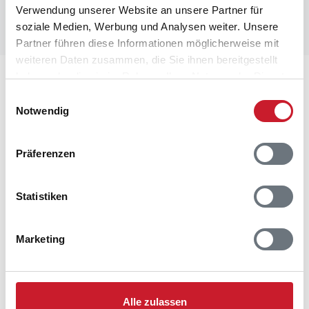
Verwendung unserer Website an unsere Partner für
soziale Medien, Werbung und Analysen weiter. Unsere
Partner führen diese Informationen möglicherweise mit
weiteren Daten zusammen, die Sie ihnen bereitgestellt
haben oder die sie im Rahmen Ihrer Nutzung der Dienste
Lageplan
gesammelt haben.
Einwilligungsauswahl
Notwendig
Adresse
Ferienhaus 20110
Blomstervangen 60
Präferenzen
Jegum Ferieland
6840 Oksbøl
Statistiken
Marketing
Alle zulassen