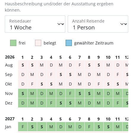
Hausbeschreibung und/oder der Ausstattung ergeben
können.
Reisedauer
Anzahl Reisende
frei
belegt
gewählter Zeitraum
2026
1
2
3
4
5
6
7
8
9
10
11
12
S
S
M
D
M
D
F
S
S
M
D
M
D
M
D
F
S
S
M
D
M
D
F
S
D
F
S
S
M
D
M
D
F
S
S
M
S
M
D
M
D
F
S
S
M
D
M
D
D
M
D
F
S
S
M
D
M
D
F
S
2027
1
2
3
4
5
6
7
8
9
10
11
12
F
S
S
M
D
M
D
F
S
S
M
D