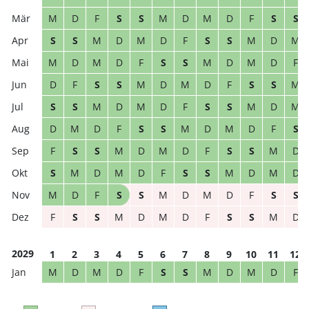
M
D
F
S
S
M
D
M
D
F
S
S
S
S
M
D
M
D
F
S
S
M
D
M
M
D
M
D
F
S
S
M
D
M
D
F
D
F
S
S
M
D
M
D
F
S
S
M
S
S
M
D
M
D
F
S
S
M
D
M
D
M
D
F
S
S
M
D
M
D
F
S
F
S
S
M
D
M
D
F
S
S
M
D
S
M
D
M
D
F
S
S
M
D
M
D
M
D
F
S
S
M
D
M
D
F
S
S
F
S
S
M
D
M
D
F
S
S
M
D
2029
1
2
3
4
5
6
7
8
9
10
11
12
M
D
M
D
F
S
S
M
D
M
D
F