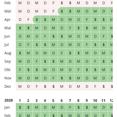
M
D
M
D
F
S
S
M
D
M
D
F
M
D
M
D
F
S
S
M
D
M
D
F
D
F
S
S
M
D
M
D
F
S
S
M
S
S
M
D
M
D
F
S
S
M
D
M
D
M
D
F
S
S
M
D
M
D
F
S
D
F
S
S
M
D
M
D
F
S
S
M
S
M
D
M
D
F
S
S
M
D
M
D
M
D
F
S
S
M
D
M
D
F
S
S
F
S
S
M
D
M
D
F
S
S
M
D
M
D
M
D
F
S
S
M
D
M
D
F
M
D
F
S
S
M
D
M
D
F
S
S
2028
1
2
3
4
5
6
7
8
9
10
11
12
S
S
M
D
M
D
F
S
S
M
D
M
D
M
D
F
S
S
M
D
M
D
F
S