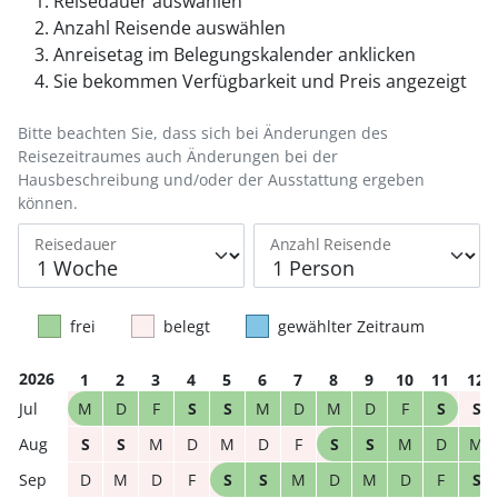
Reisedauer auswählen
Anzahl Reisende auswählen
Anreisetag im Belegungskalender anklicken
Sie bekommen Verfügbarkeit und Preis angezeigt
Bitte beachten Sie, dass sich bei Änderungen des
Reisezeitraumes auch Änderungen bei der
Hausbeschreibung und/oder der Ausstattung ergeben
können.
Reisedauer
Anzahl Reisende
frei
belegt
gewählter Zeitraum
2026
1
2
3
4
5
6
7
8
9
10
11
12
M
D
F
S
S
M
D
M
D
F
S
S
S
S
M
D
M
D
F
S
S
M
D
M
D
M
D
F
S
S
M
D
M
D
F
S