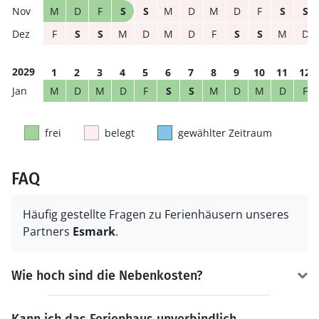
M
D
F
S
S
M
D
M
D
F
S
S
F
S
S
M
D
M
D
F
S
S
M
D
2029
1
2
3
4
5
6
7
8
9
10
11
12
M
D
M
D
F
S
S
M
D
M
D
F
frei
belegt
gewählter Zeitraum
FAQ
Häufig gestellte Fragen zu Ferienhäusern unseres
Partners
Esmark
.
Wie hoch sind die Nebenkosten?