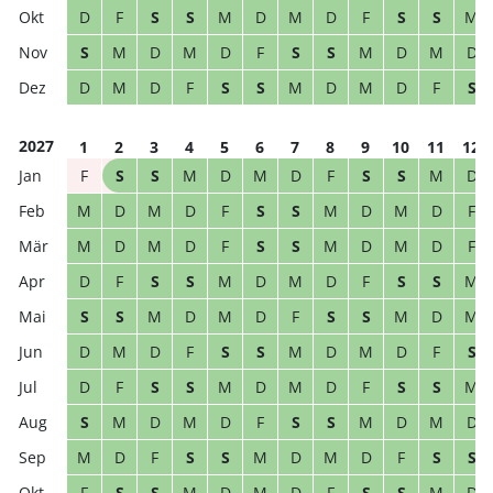
D
F
S
S
M
D
M
D
F
S
S
M
S
M
D
M
D
F
S
S
M
D
M
D
D
M
D
F
S
S
M
D
M
D
F
S
2027
1
2
3
4
5
6
7
8
9
10
11
12
F
S
S
M
D
M
D
F
S
S
M
D
M
D
M
D
F
S
S
M
D
M
D
F
M
D
M
D
F
S
S
M
D
M
D
F
D
F
S
S
M
D
M
D
F
S
S
M
S
S
M
D
M
D
F
S
S
M
D
M
D
M
D
F
S
S
M
D
M
D
F
S
D
F
S
S
M
D
M
D
F
S
S
M
S
M
D
M
D
F
S
S
M
D
M
D
M
D
F
S
S
M
D
M
D
F
S
S
F
S
S
M
D
M
D
F
S
S
M
D