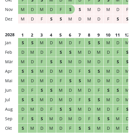
M
D
M
D
F
S
S
M
D
M
D
F
M
D
F
S
S
M
D
M
D
F
S
S
2028
1
2
3
4
5
6
7
8
9
10
11
12
S
S
M
D
M
D
F
S
S
M
D
M
D
M
D
F
S
S
M
D
M
D
F
S
M
D
F
S
S
M
D
M
D
F
S
S
S
S
M
D
M
D
F
S
S
M
D
M
M
D
M
D
F
S
S
M
D
M
D
F
D
F
S
S
M
D
M
D
F
S
S
M
S
S
M
D
M
D
F
S
S
M
D
M
D
M
D
F
S
S
M
D
M
D
F
S
F
S
S
M
D
M
D
F
S
S
M
D
S
M
D
M
D
F
S
S
M
D
M
D