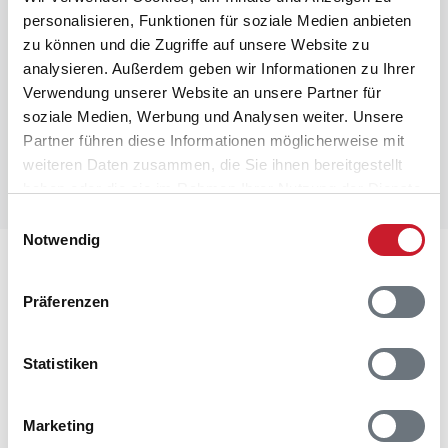
personalisieren, Funktionen für soziale Medien anbieten
Raumaufteilung
zu können und die Zugriffe auf unsere Website zu
analysieren. Außerdem geben wir Informationen zu Ihrer
Verwendung unserer Website an unsere Partner für
soziale Medien, Werbung und Analysen weiter. Unsere
Partner führen diese Informationen möglicherweise mit
weiteren Daten zusammen, die Sie ihnen bereitgestellt
haben oder die sie im Rahmen Ihrer Nutzung der Dienste
gesammelt haben.
Einwilligungsauswahl
Notwendig
Lageplan
Präferenzen
Adresse
Ferienhaus 20152
Fyrrelunden 52
Statistiken
Jegum Ferieland
6840 Oksbøl
Marketing