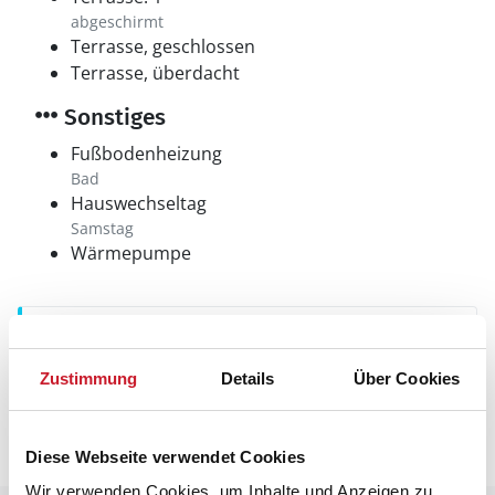
abgeschirmt
Terrasse, geschlossen
Terrasse, überdacht
Sonstiges
Fußbodenheizung
Bad
Hauswechseltag
Samstag
Wärmepumpe
Neben- und Verbrauchskosten
Die aktuellen Verbrauchskosten finden Sie im
Zustimmung
Details
Über Cookies
nächsten Schritt im Buchungsformular.
Diese Webseite verwendet Cookies
Wir verwenden Cookies, um Inhalte und Anzeigen zu