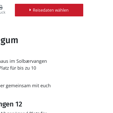
Reisedaten wählen
uck
Jegum
nhaus im Solbærvangen
latz für bis zu 10
hier gemeinsam mit euch
ngen 12