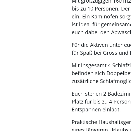
Mit großzügigen 160 m2
bis zu 10 Personen. De
ein. Ein Kaminofen sor
ist ideal für gemeinsam
euch dabei den Abwasc
Für die Aktiven unter eu
für Spaß bei Gross und K
Mit insgesamt 4 Schlafz
befinden sich Doppelbet
zusätzliche Schlafmögli
Euch stehen 2 Badezimm
Platz für bis zu 4 Pers
Entspannen einlädt.
Praktische Haushaltsge
eines längeren Urlaubs 