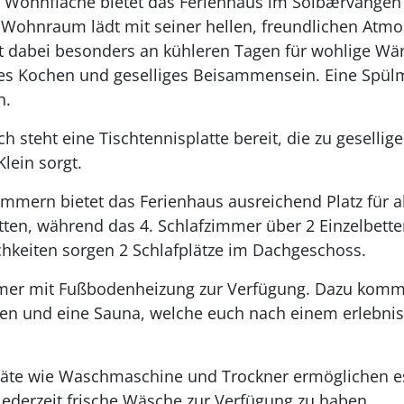
 Wohnfläche bietet das Ferienhaus im Solbærvangen 
r Wohnraum lädt mit seiner hellen, freundlichen Atm
gt dabei besonders an kühleren Tagen für wohlige Wä
es Kochen und geselliges Beisammensein. Eine Spülm
h.
ch steht eine Tischtennisplatte bereit, die zu gesellig
lein sorgt.
immern bietet das Ferienhaus ausreichend Platz für a
ten, während das 4. Schlafzimmer über 2 Einzelbetten
chkeiten sorgen 2 Schlafplätze im Dachgeschoss.
er mit Fußbodenheizung zur Verfügung. Dazu kommt
onen und eine Sauna, welche euch nach einem erlebni
räte wie Waschmaschine und Trockner ermöglichen e
jederzeit frische Wäsche zur Verfügung zu haben.