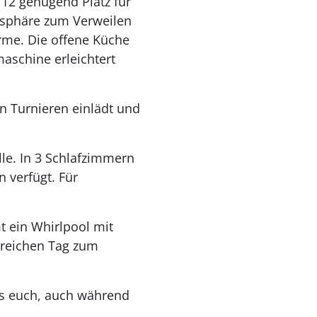
12 genügend Platz für
osphäre zum Verweilen
rme. Die offene Küche
aschine erleichtert
en Turnieren einlädt und
lle. In 3 Schlafzimmern
 verfügt. Für
 ein Whirlpool mit
sreichen Tag zum
s euch, auch während