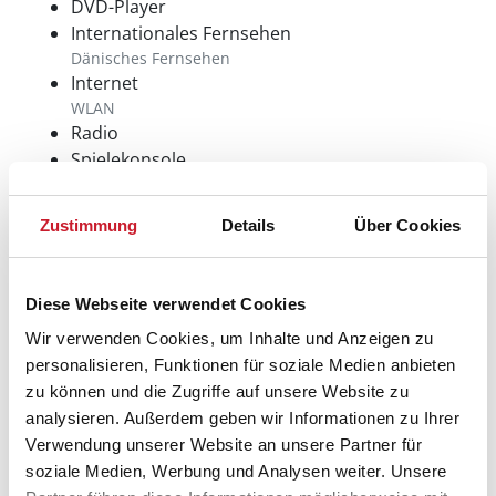
DVD-Player
Internationales Fernsehen
Dänisches Fernsehen
Internet
WLAN
Radio
Spielekonsole
Aussenbereich
Zustimmung
Details
Über Cookies
Gartenmöbel
Sandkiste
Schaukel
Diese Webseite verwendet Cookies
Sonstiges
Wir verwenden Cookies, um Inhalte und Anzeigen zu
personalisieren, Funktionen für soziale Medien anbieten
Fußbodenheizung
zu können und die Zugriffe auf unsere Website zu
Bad
analysieren. Außerdem geben wir Informationen zu Ihrer
Kinderbett
Verwendung unserer Website an unsere Partner für
Kinderhochstuhl
soziale Medien, Werbung und Analysen weiter. Unsere
Wärmepumpe