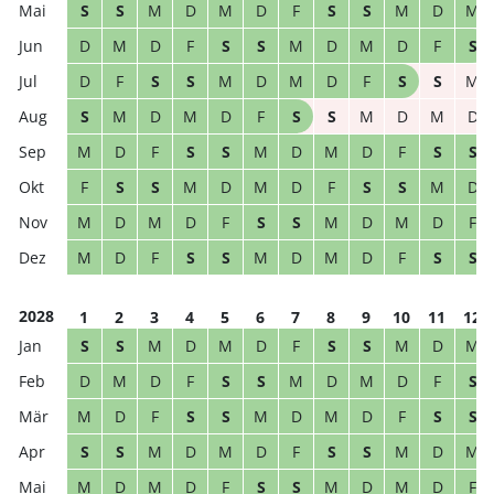
S
S
M
D
M
D
F
S
S
M
D
M
D
M
D
F
S
S
M
D
M
D
F
S
D
F
S
S
M
D
M
D
F
S
S
M
S
M
D
M
D
F
S
S
M
D
M
D
M
D
F
S
S
M
D
M
D
F
S
S
F
S
S
M
D
M
D
F
S
S
M
D
M
D
M
D
F
S
S
M
D
M
D
F
M
D
F
S
S
M
D
M
D
F
S
S
2028
1
2
3
4
5
6
7
8
9
10
11
12
S
S
M
D
M
D
F
S
S
M
D
M
D
M
D
F
S
S
M
D
M
D
F
S
M
D
F
S
S
M
D
M
D
F
S
S
S
S
M
D
M
D
F
S
S
M
D
M
M
D
M
D
F
S
S
M
D
M
D
F