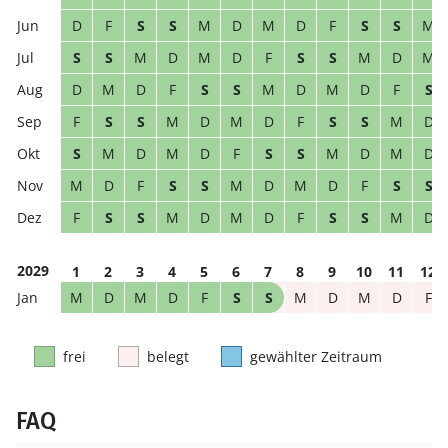
D
F
S
S
M
D
M
D
F
S
S
M
S
S
M
D
M
D
F
S
S
M
D
M
D
M
D
F
S
S
M
D
M
D
F
S
F
S
S
M
D
M
D
F
S
S
M
D
S
M
D
M
D
F
S
S
M
D
M
D
M
D
F
S
S
M
D
M
D
F
S
S
F
S
S
M
D
M
D
F
S
S
M
D
2029
1
2
3
4
5
6
7
8
9
10
11
12
M
D
M
D
F
S
S
M
D
M
D
F
frei
belegt
gewählter Zeitraum
FAQ