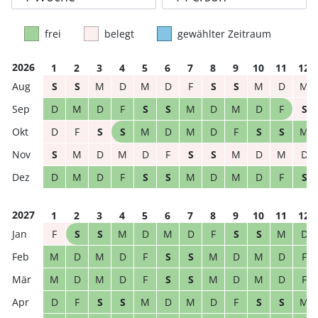
frei
belegt
gewählter Zeitraum
2026
1
2
3
4
5
6
7
8
9
10
11
12
S
S
M
D
M
D
F
S
S
M
D
M
D
M
D
F
S
S
M
D
M
D
F
S
D
F
S
S
M
D
M
D
F
S
S
M
S
M
D
M
D
F
S
S
M
D
M
D
D
M
D
F
S
S
M
D
M
D
F
S
2027
1
2
3
4
5
6
7
8
9
10
11
12
F
S
S
M
D
M
D
F
S
S
M
D
M
D
M
D
F
S
S
M
D
M
D
F
M
D
M
D
F
S
S
M
D
M
D
F
D
F
S
S
M
D
M
D
F
S
S
M