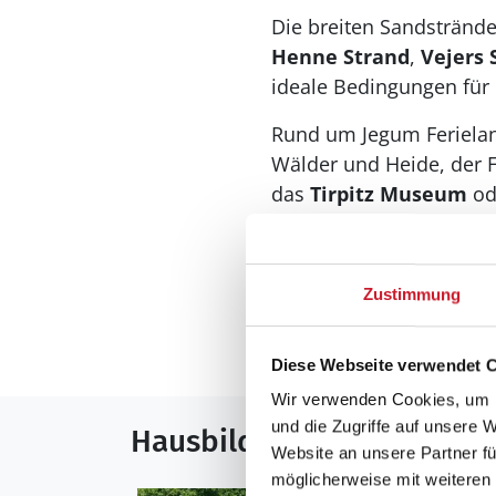
Die breiten Sandstränd
Henne Strand
,
Vejers 
ideale Bedingungen für
Rund um Jegum Ferielan
Wälder und Heide, der 
das
Tirpitz Museum
od
Dank der zentralen Lage
Strand, Natur und Erleb
Zustimmung
Mehr anzeigen
Diese Webseite verwendet 
Wir verwenden Cookies, um I
und die Zugriffe auf unsere 
Hausbilder
Website an unsere Partner fü
möglicherweise mit weiteren