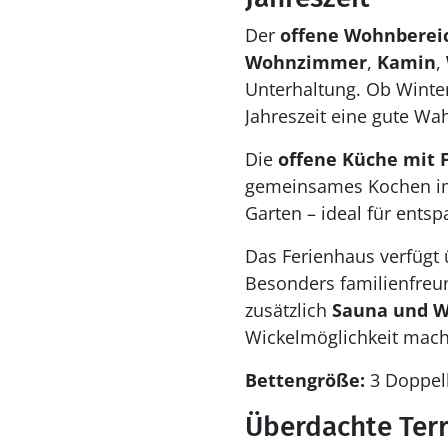
Der
offene Wohnberei
Wohnzimmer
,
Kamin
,
Unterhaltung. Ob Winte
Jahreszeit eine gute Wah
Die
offene Küche mit
gemeinsames Kochen im 
Garten – ideal für ents
Das Ferienhaus verfügt
Besonders familienfreun
zusätzlich
Sauna und W
Wickelmöglichkeit macht
Bettengröße:
3 Doppelb
Überdachte Ter