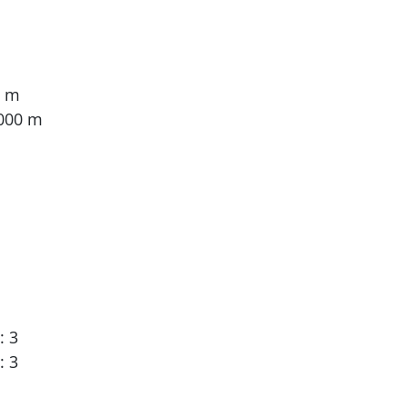
0 m
.000 m
: 3
: 3