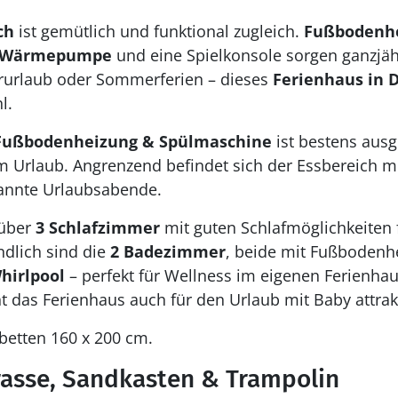
ch
ist gemütlich und funktional zugleich.
Fußbodenh
Wärmepumpe
und eine Spielkonsole sorgen ganzjäh
rurlaub oder Sommerferien – dieses
Ferienhaus in
l.
 Fußbodenheizung & Spülmaschine
ist bestens ausge
Urlaub. Angrenzend befindet sich der Essbereich mit
pannte Urlaubsabende.
 über
3 Schlafzimmer
mit guten Schlafmöglichkeiten 
dlich sind die
2 Badezimmer
, beide mit Fußbodenhe
hirlpool
– perfekt für Wellness im eigenen Ferienhau
 das Ferienhaus auch für den Urlaub mit Baby attrakt
etten 160 x 200 cm.
rasse, Sandkasten & Trampolin