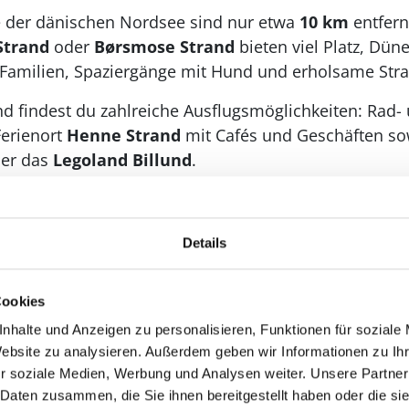
e der dänischen Nordsee sind nur etwa
10 km
entfernt
Strand
oder
Børsmose Strand
bieten viel Platz, Dü
 Familien, Spaziergänge mit Hund und erholsame Str
d findest du zahlreiche Ausflugsmöglichkeiten: Rad
Ferienort
Henne Strand
mit Cafés und Geschäften sowi
er das
Legoland Billund
.
 ist dieses Ferienhaus in Jegum Ferieland der perfek
nisse in Westjütland.
Details
Cookies
nhalte und Anzeigen zu personalisieren, Funktionen für soziale
Website zu analysieren. Außerdem geben wir Informationen zu I
r soziale Medien, Werbung und Analysen weiter. Unsere Partner
 Daten zusammen, die Sie ihnen bereitgestellt haben oder die s