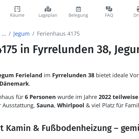
Räume
Lageplan
Belegung
FAQ
Dr
...
Jegum
Ferienhaus 4175
175 in Fyrrelunden 38, Jeg
Jegum Ferieland
im
Fyrrelunden 38
bietet ideale Vo
 Dänemark
.
nhaus für
6 Personen
wurde im Jahre
2022 teilweise
 Ausstattung,
Sauna
,
Whirlpool
& viel Platz für Fami
t Kamin & Fußbodenheizung – gemüt