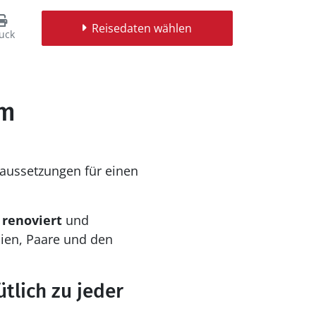
Reisedaten wählen
uck
um
raussetzungen für einen
 renoviert
und
lien, Paare und den
lich zu jeder