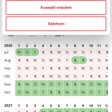
Hausbeschreibung und/oder der Ausstattung ergeben
können.
Auswahl erlauben
Reisedauer
Anzahl Reisende
Ablehnen
frei
belegt
gewählter Zeitraum
2026
1
2
3
4
5
6
7
8
9
10
11
12
M
D
F
S
S
M
D
M
D
F
S
S
S
S
M
D
M
D
F
S
S
M
D
M
D
M
D
F
S
S
M
D
M
D
F
S
D
F
S
S
M
D
M
D
F
S
S
M
S
M
D
M
D
F
S
S
M
D
M
D
D
M
D
F
S
S
M
D
M
D
F
S
2027
1
2
3
4
5
6
7
8
9
10
11
12