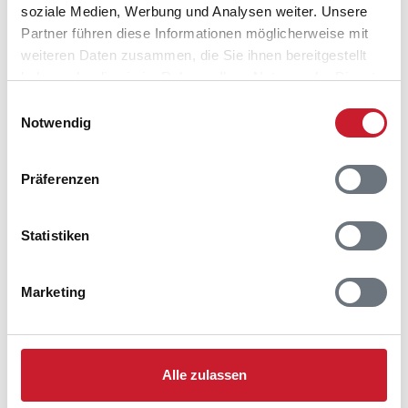
soziale Medien, Werbung und Analysen weiter. Unsere
verhindert. Um die Funktionen nutzen zu können,
deaktivieren Sie bitte den Blocker für diese Seite
Partner führen diese Informationen möglicherweise mit
oder setzen sie auf Ihre Whitelist.
weiteren Daten zusammen, die Sie ihnen bereitgestellt
haben oder die sie im Rahmen Ihrer Nutzung der Dienste
Hinweis:
Nachdem Sie Ihre Erlaubnis gegeben
gesammelt haben.
Einwilligungsauswahl
haben, können Sie weiterhin selbst bestimmen,
Notwendig
welche Funktionen genutzt werden sollen.
Präferenzen
Belegungskalender
Statistiken
Reisedauer auswählen
Anzahl Reisende auswählen
Marketing
Anreisetag im Belegungskalender anklicken
Sie bekommen Verfügbarkeit und Preis angezeigt
Bitte beachten Sie, dass sich bei Änderungen des
Alle zulassen
Reisezeitraumes auch Änderungen bei der