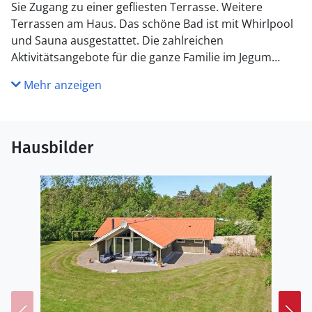
Sie Zugang zu einer gefliesten Terrasse. Weitere
Terrassen am Haus. Das schöne Bad ist mit Whirlpool
und Sauna ausgestattet. Die zahlreichen
Aktivitätsangebote für die ganze Familie im Jegum
Ferieland sind alle zu Fuß erreichbar. U.a. ein großer,
Mehr anzeigen
gemeinsamer Spielplatz, Minigolf und Tennisplätze. Ein
Wegenetz legt sich über das ganze Ferienhausgebiet,
auf ihm sind Sie gut zu Fuß oder mit dem Fahrrad
unterwegs. Die Bäche Søvig Bæk und Bådsø grenzen
Hausbilder
an Jegum Ferieland, wo Sie gratis zum Angeln sind.