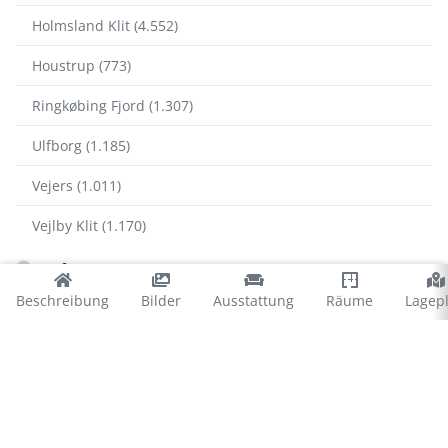
Holmsland Klit (4.552)
Houstrup (773)
Ringkøbing Fjord (1.307)
Ulfborg (1.185)
Vejers (1.011)
Vejlby Klit (1.170)
Blåvand
Beschreibung
Bilder
Ausstattung
Räume
Lagep
Blåvand Strand (1.278)
Ho Bucht (277)
Jegum (424)
Mosevra (39)