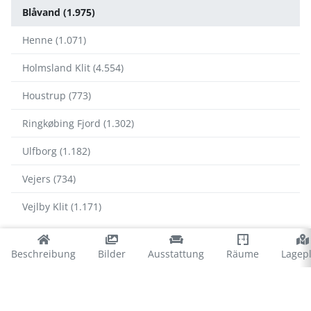
Blåvand (1.975)
Henne (1.071)
Holmsland Klit (4.554)
Houstrup (773)
Ringkøbing Fjord (1.302)
Ulfborg (1.182)
Vejers (734)
Vejlby Klit (1.171)
Blåvand
Beschreibung
Bilder
Ausstattung
Räume
Lagep
Blåvand Strand (1.278)
Ho Bucht (277)