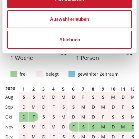
Sie bekommen Verfügbarkeit und Preis angezeigt
Auswahl erlauben
Bitte beachten Sie, dass sich bei Änderungen des
Reisezeitraumes auch Änderungen bei der
Hausbeschreibung und/oder der Ausstattung ergeben
können.
Ablehnen
Reisedauer
Anzahl Reisende
frei
belegt
gewählter Zeitraum
2026
1
2
3
4
5
6
7
8
9
10
11
12
S
S
M
D
M
D
F
S
S
M
D
M
D
M
D
F
S
S
M
D
M
D
F
S
D
F
S
S
M
D
M
D
F
S
S
M
S
M
D
M
D
F
S
S
M
D
M
D
D
M
D
F
S
S
M
D
M
D
F
S