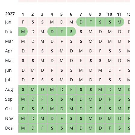
2027
1
2
3
4
5
6
7
8
9
10
11
12
F
S
S
M
D
M
D
F
S
S
M
D
M
D
M
D
F
S
S
M
D
M
D
F
M
D
M
D
F
S
S
M
D
M
D
F
D
F
S
S
M
D
M
D
F
S
S
M
S
S
M
D
M
D
F
S
S
M
D
M
D
M
D
F
S
S
M
D
M
D
F
S
D
F
S
S
M
D
M
D
F
S
S
M
S
M
D
M
D
F
S
S
M
D
M
D
M
D
F
S
S
M
D
M
D
F
S
S
F
S
S
M
D
M
D
F
S
S
M
D
M
D
M
D
F
S
S
M
D
M
D
F
M
D
F
S
S
M
D
M
D
F
S
S