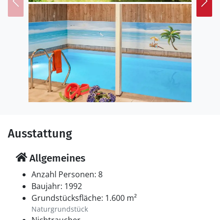
entfernt und werden Sie verzaubern. Genießen Sie die
Meeresbrise, die durch Ihr Haar weht und bleiben für
einen wunderschönen Sonnenuntergang in den
Dünen.
Ausstattung
Allgemeines
Anzahl Personen: 8
Baujahr: 1992
Grundstücksfläche: 1.600 m²
Naturgrundstück