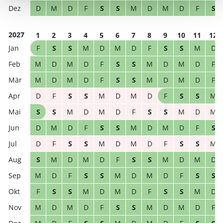
D
M
D
F
S
S
M
D
M
D
F
S
2027
1
2
3
4
5
6
7
8
9
10
11
12
F
S
S
M
D
M
D
F
S
S
M
D
M
D
M
D
F
S
S
M
D
M
D
F
M
D
M
D
F
S
S
M
D
M
D
F
D
F
S
S
M
D
M
D
F
S
S
M
S
S
M
D
M
D
F
S
S
M
D
M
D
M
D
F
S
S
M
D
M
D
F
S
D
F
S
S
M
D
M
D
F
S
S
M
S
M
D
M
D
F
S
S
M
D
M
D
M
D
F
S
S
M
D
M
D
F
S
S
F
S
S
M
D
M
D
F
S
S
M
D
M
D
M
D
F
S
S
M
D
M
D
F