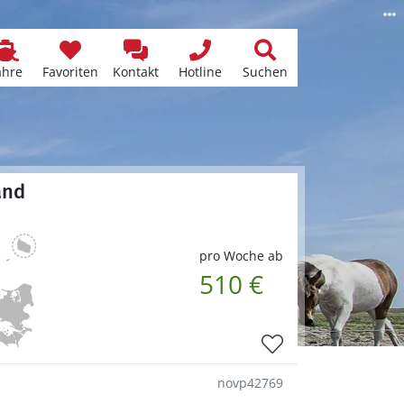
ähre
Favoriten
Kontakt
Hotline
Suchen
and
pro Woche ab
510 €
novp42769