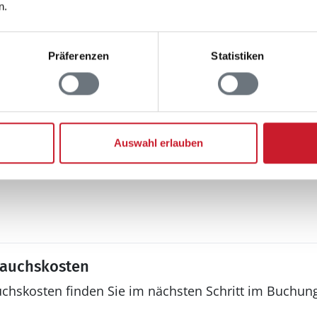
Fußballtor
n.
Gartenmöbel
Grill
Präferenzen
Statistiken
Kugelgrill
Grill
Schaukel
Spielhaus
Terrasse: 1
Auswahl erlauben
rauchskosten
uchskosten finden Sie im nächsten Schritt im Buchun