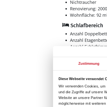
Nichtraucher
Renovierung: 200
Wohnfläche: 92 m
Schlafbereich
Anzahl Doppelbett
Anzahl Etagenbette
Anzahl Schlafzimm
Bad
Zustimmung
Anzahl Duschen: 1
Anzahl Badezimme
Diese Webseite verwendet 
Anzahl Toiletten: 2
Wir verwenden Cookies, um I
Dusche
und die Zugriffe auf unsere 
Website an unsere Partner fü
Multimedia
möglicherweise mit weiteren