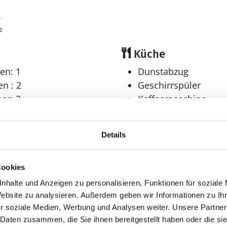
0
²
Küche
en: 1
Dunstabzug
n : 2
Geschirrspüler
er: 3
Kaffeemaschine
Kühlschrank
Wellness
Details
Sauna
r: 1
Whirlpool
Cookies
nhalte und Anzeigen zu personalisieren, Funktionen für soziale
Website zu analysieren. Außerdem geben wir Informationen zu I
r soziale Medien, Werbung und Analysen weiter. Unsere Partner
Aussenbereich
 Daten zusammen, die Sie ihnen bereitgestellt haben oder die s