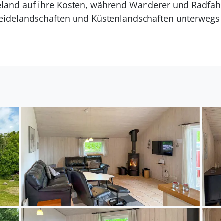
and auf ihre Kosten, während Wanderer und Radfahr
idelandschaften und Küstenlandschaften unterwegs 
and, beobachten Sie die Tierwelt in der umliegenden
Tagesausflug nach Esbjerg mit seinem Hafen, den Ei
ptur „Der Mensch am Meer“.