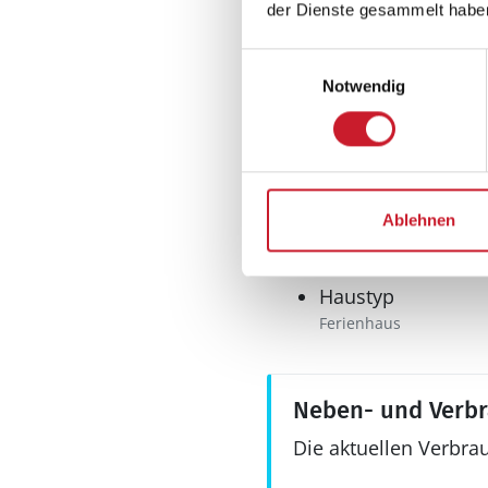
Internet
der Dienste gesammelt habe
WLAN
Einwilligungsauswahl
Notwendig
Ablehnen
Sonstiges
Haustyp
Ferienhaus
Neben- und Verb
Die aktuellen Verbra