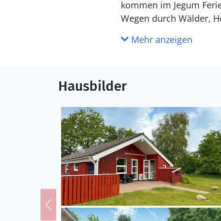
kommen im Jegum Feriel
Wegen durch Wälder, He
Tirpitz-Museum bei Blåv
Mehr anzeigen
unternehmen Sie einen 
und der berühmten Skul
Hausbilder