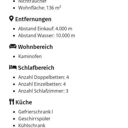
im offenen Obergeschoss. Ferner steht ein Kinderbett
Nichtraucher
zur Verfügung.
Wohnfläche: 136 m²
Entfernungen
Multimedien
In der Ferienunterkunft gibt es 1 Fernseher mit Smart-
Abstand Einkauf: 4.000 m
TV. 1 Apple-TV.1 Chromecast.Playstation 3. 1-3
Abstand Wasser: 10.000 m
schwedische Fernsehsender. Mindestens 4
Wohnbereich
schwedische Fernsehsender. Mindestens 4 deutsche
Fernsehsender. Es steht kabellose Internetverbindung
Kaminofen
zur Verfügung.
Schlafbereich
Whirlpool
Anzahl Doppelbetten: 4
Entspannen Sie sich im Innen-Standwasser-Whirlpool
Anzahl Einzelbetten: 4
für 6 Personen.
Anzahl Schlafzimmer: 3
Küche
Gefrierschrank l
Geschirrspüler
Kühlschrank