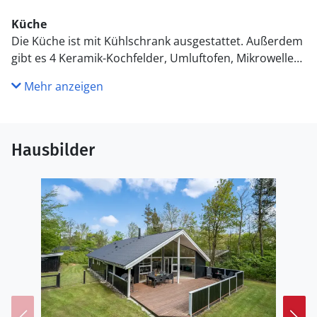
Küche
Die Küche ist mit Kühlschrank ausgestattet. Außerdem
gibt es 4 Keramik-Kochfelder, Umluftofen, Mikrowelle
sowie Geschirrspüler.
Mehr anzeigen
WC und Bad
Es gibt 2 Badezimmer mit Duschnische und 2 Toiletten.
Fußbodenheizung in 2 Badezimmern. Es steht eine
Hausbilder
Sauna zur Verfügung in der Sie sich so richtig
entspannen können.
Draußen
Die Ferienunterkunft liegt auf einem 1551 m² großen
Naturgrundstück. Das Grundstück ist eingezäunt. Die
Entfernung zum Meer beträgt 10000 m. Die nächste
Einkaufsmöglichkeit liegt 4000 m entfernt. Es steht ein
offenes Terrassenareal zur Verfügung. Schaukel. Die
Entfernung zu einem Spielplatz beträgt 400 m. Es steht