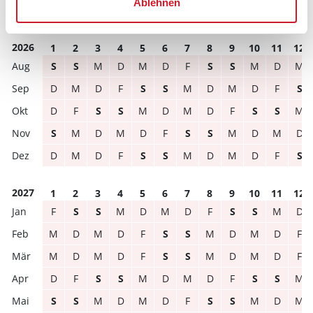
Ablehnen
frei
belegt
gewählter Zeitraum
2026
1
2
3
4
5
6
7
8
9
10
11
12
S
S
M
D
M
D
F
S
S
M
D
M
D
M
D
F
S
S
M
D
M
D
F
S
D
F
S
S
M
D
M
D
F
S
S
M
S
M
D
M
D
F
S
S
M
D
M
D
D
M
D
F
S
S
M
D
M
D
F
S
2027
1
2
3
4
5
6
7
8
9
10
11
12
F
S
S
M
D
M
D
F
S
S
M
D
M
D
M
D
F
S
S
M
D
M
D
F
M
D
M
D
F
S
S
M
D
M
D
F
D
F
S
S
M
D
M
D
F
S
S
M
S
S
M
D
M
D
F
S
S
M
D
M