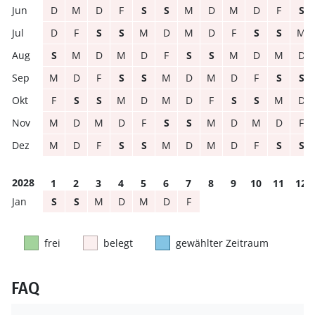
D
M
D
F
S
S
M
D
M
D
F
S
D
F
S
S
M
D
M
D
F
S
S
M
S
M
D
M
D
F
S
S
M
D
M
D
M
D
F
S
S
M
D
M
D
F
S
S
F
S
S
M
D
M
D
F
S
S
M
D
M
D
M
D
F
S
S
M
D
M
D
F
M
D
F
S
S
M
D
M
D
F
S
S
2028
1
2
3
4
5
6
7
8
9
10
11
12
S
S
M
D
M
D
F
frei
belegt
gewählter Zeitraum
FAQ