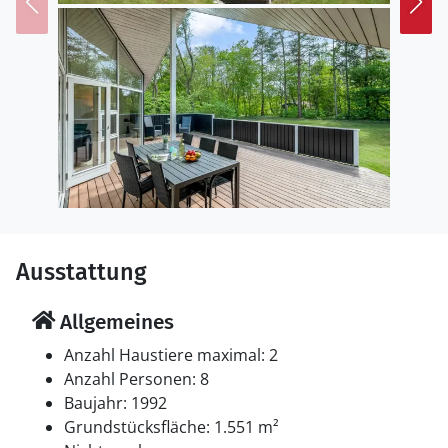
ein Grill zur Verfügung. Parkplatz auf dem Grundstück.
Einrichtung
Das Ferienhaus eignet sich für 8 Personen. Die
Ferienunterkunft hat eine Wohnfläche von 136 m² und
wurde 1992 gebaut. Es ist erlaubt 2 Haustiere
mitzubringen. In der Ferienunterkunft ist eine
energiesparender Luft zu Luft Wärmepumpe installiert.
Die Ferienunterkunft ist mit Waschmaschine
ausgestattet. Wäschetrockner. Tiefkühlmöglichkeit mit
60 Liter Nutzinhalt. Es gibt außerdem einen Kaminofen.
Ausstattung
Für die jüngsten Feriengäste ist 1 Kinderhochstuhl
vorhanden.
Allgemeines
Schlafverhältnisse
Anzahl Haustiere maximal: 2
Die Schlafplätze verteilen sich auf 3 Schlafräume. 4
Anzahl Personen: 8
Schlafplätze in Doppelbetten. 4 Schlafplätze in
Baujahr: 1992
Einzelbetten. 2 von diesen Schlafplätzen befinden sich
Grundstücksfläche: 1.551 m²