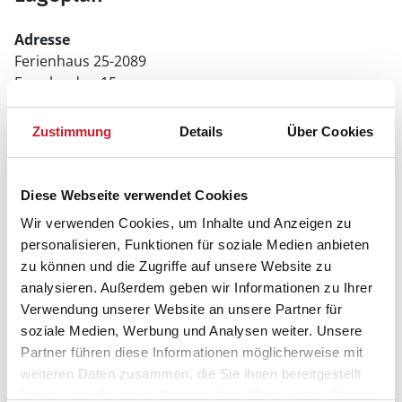
Adresse
Ferienhaus 25-2089
Fyrrelunden 15
6840 Oksbøl
Zustimmung
Details
Über Cookies
Diese Webseite verwendet Cookies
Wir verwenden Cookies, um Inhalte und Anzeigen zu
In Ihrem Browser scheint ein
personalisieren, Funktionen für soziale Medien anbieten
Skriptblocker/AdBlocker aktiviert zu sein!
zu können und die Zugriffe auf unsere Website zu
Das Bereitstellen und Ausführen einiger
analysieren. Außerdem geben wir Informationen zu Ihrer
Funktionen wird dadurch auf dieser Seite
Verwendung unserer Website an unsere Partner für
verhindert. Um die Funktionen nutzen zu können,
soziale Medien, Werbung und Analysen weiter. Unsere
deaktivieren Sie bitte den Blocker für diese Seite
oder setzen sie auf Ihre Whitelist.
Partner führen diese Informationen möglicherweise mit
weiteren Daten zusammen, die Sie ihnen bereitgestellt
Hinweis:
Nachdem Sie Ihre Erlaubnis gegeben
haben oder die sie im Rahmen Ihrer Nutzung der Dienste