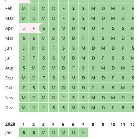
M
D
M
D
F
S
S
M
D
M
D
F
M
D
M
D
F
S
S
M
D
M
D
F
D
F
S
S
M
D
M
D
F
S
S
M
S
S
M
D
M
D
F
S
S
M
D
M
D
M
D
F
S
S
M
D
M
D
F
S
D
F
S
S
M
D
M
D
F
S
S
M
S
M
D
M
D
F
S
S
M
D
M
D
M
D
F
S
S
M
D
M
D
F
S
S
F
S
S
M
D
M
D
F
S
S
M
D
M
D
M
D
F
S
S
M
D
M
D
F
M
D
F
S
S
M
D
M
D
F
S
S
2028
1
2
3
4
5
6
7
8
9
10
11
12
S
S
M
D
M
D
F