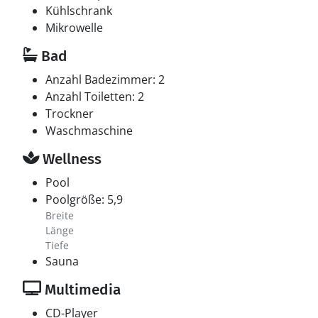
Kühlschrank
Swimmingpool
Mikrowelle
Im Swimmingpool können sich Jung und Alt
Bad
gemeinsam Vergnügen. Der Swimmingpool misst bis
zu 4 m in der Breite, 5,9 m in der Länge und bis zu 1,3
Anzahl Badezimmer: 2
m in der Tiefe. Die Wassertemperatur liegt zwischen 24
Anzahl Toiletten: 2
und 28° C.
Trockner
Waschmaschine
Wellness
Pool
Poolgröße: 5,9
Breite
Länge
Tiefe
Sauna
Multimedia
CD-Player