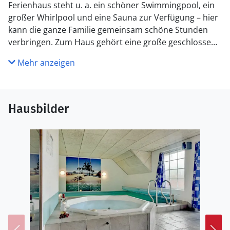
Ferienhaus steht u. a. ein schöner Swimmingpool, ein
großer Whirlpool und eine Sauna zur Verfügung – hier
kann die ganze Familie gemeinsam schöne Stunden
verbringen. Zum Haus gehört eine große geschlossene
und ungestörte Terrasse, wo der Vierbeiner frei umher
Mehr anzeigen
laufen kann. Freuen Sie sich auf einen Urlaub in
traumhafter Umgebung.
Küche
Hausbilder
Die Küche ist mit Kühlschrank ausgestattet. Außerdem
gibt es 4 Keramik-Kochfelder, Umluftofen, Mikrowelle
sowie Geschirrspüler.
WC und Bad
Es gibt 2 Badezimmer mit Duschnische und 2
Toiletten.. Fußbodenheizung in 1 Badezimmer. Es steht
eine Sauna zur Verfügung in der Sie sich so richtig
entspannen können.