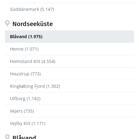
Süddänemark (5.147)
Nordseeküste
Blåvand (1.975)
Henne (1.071)
Holmsland Klit (4.554)
Houstrup (773)
Ringkøbing Fjord (1.302)
Ulfborg (1.182)
Vejers (735)
Vejlby Klit (1.171)
Blåvand