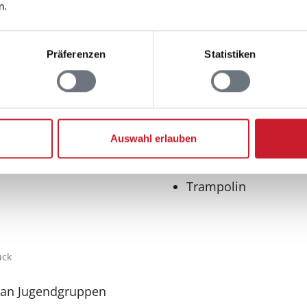
n.
0-3 deutsche Fernsehsen
Internet
drahtlos
Präferenzen
Statistiken
Radio
Aussenbereich
Grill
Sandkiste
Auswahl erlauben
Schaukel
Terrasse, überdacht
Trampolin
ück
 an Jugendgruppen