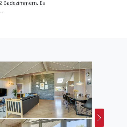
Grundstück ist
öglichkeit liegt 600 m
Trampolin. Spielturm.
 zur Verfügung. Es ist
 dem Grundstück.
Die Ferienunterkunft hat
re mitzubringen. Die
ienunterkunft ist mit
r Nutzinhalt. Es gibt
uhl vorhanden.