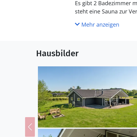
Es gibt 2 Badezimmer mit Duschnische und 2 Toiletten. 
steht eine Sauna zur Ve
Mehr anzeigen
Draußen
Die Ferienunterkunft li
eingezäunt. Die Entfern
Hausbilder
entfernt. Außerdem gibt
Rutsche.Lagerfeuerstelle.
ein Ladestecker für Elek
Einrichtung
Das Ferienhaus eignet si
eine Wohnfläche von 125
Ferienunterkunft ist mi
Waschmaschine ausgestat
außerdem einen Kaminofe