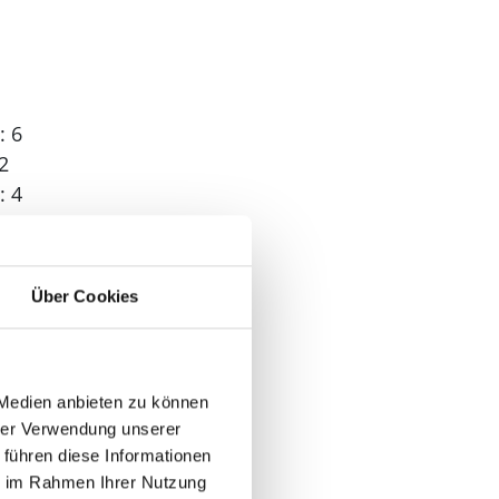
: 6
2
: 4
 2
Über Cookies
 Medien anbieten zu können
hrer Verwendung unserer
 führen diese Informationen
ie im Rahmen Ihrer Nutzung
n