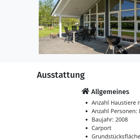
Schlafverhältnisse
Die Schlafplätze verteil
Einzelbetten. Ferner ste
Multimedien
In der Ferienunterkunft
1-3 dänische Fernsehsen
Verfügung.
Ausstattung
Whirlpool
Entspannen Sie sich im 
Allgemeines
Anzahl Haustiere 
Anzahl Personen: 
Baujahr: 2008
Carport
Grundstücksfläche