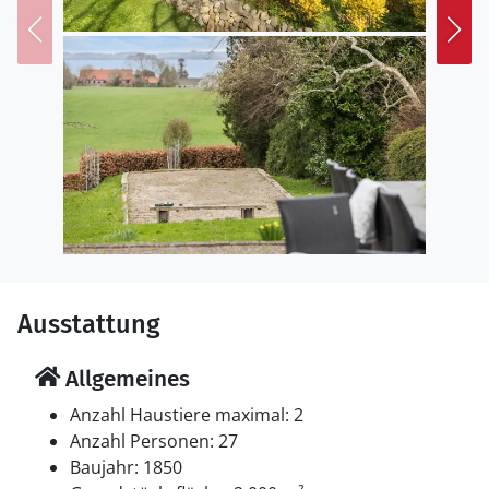
zweitgrößten Stadt Dänemarks. Besuchen Sie unter
anderem das Freilichtmuseum Den Gamle By oder das
beeindruckende Kunstmuseum Aros mit dem
weltberühmten Regenbogen auf dem Dach.
Falls Sie noch mehr Platz benötigen, gibt es auf dem
Grundstück noch zwei weitere Ferienobjekte. Ein
gemeinsamer Fußballplatz steht zur Verfügung.
Ausstattung
Allgemeines
Anzahl Haustiere maximal: 2
Anzahl Personen: 27
Baujahr: 1850