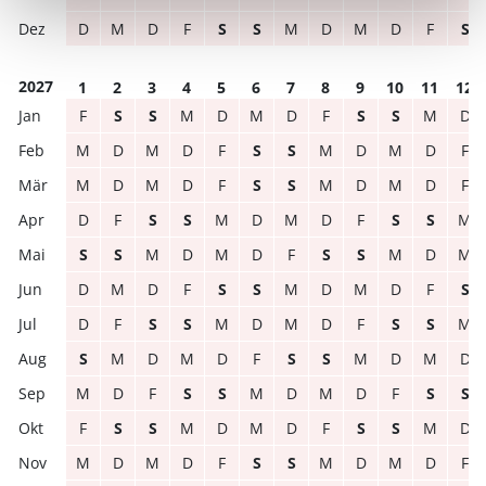
D
M
D
F
S
S
M
D
M
D
F
S
2027
1
2
3
4
5
6
7
8
9
10
11
12
F
S
S
M
D
M
D
F
S
S
M
D
M
D
M
D
F
S
S
M
D
M
D
F
M
D
M
D
F
S
S
M
D
M
D
F
D
F
S
S
M
D
M
D
F
S
S
M
S
S
M
D
M
D
F
S
S
M
D
M
D
M
D
F
S
S
M
D
M
D
F
S
D
F
S
S
M
D
M
D
F
S
S
M
S
M
D
M
D
F
S
S
M
D
M
D
M
D
F
S
S
M
D
M
D
F
S
S
F
S
S
M
D
M
D
F
S
S
M
D
M
D
M
D
F
S
S
M
D
M
D
F