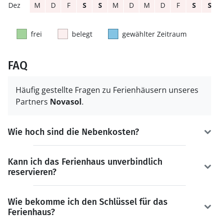
M
D
F
S
S
M
D
M
D
F
S
S
frei
belegt
gewählter Zeitraum
FAQ
Häufig gestellte Fragen zu Ferienhäusern unseres
Partners
Novasol
.
Wie hoch sind die Nebenkosten?
Kann ich das Ferienhaus unverbindlich
reservieren?
Wie bekomme ich den Schlüssel für das
Ferienhaus?