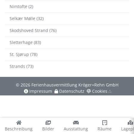
Nimtofte (2)
Selkær Mølle (32)
Skodshoved Strand (76)
Sletterhage (83)
St. Sjørup (78)
Strands (73)
© 2026 Ferienhausvermittlung Kröger+Rehn GmbH
Impressum
Datenschutz
Cookies
∴
Beschreibung
Bilder
Ausstattung
Räume
Lagep