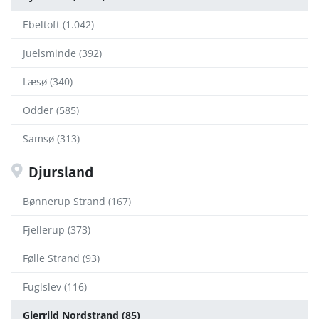
Ebeltoft (1.042)
Juelsminde (392)
Læsø (340)
Odder (585)
Samsø (313)
Djursland
Bønnerup Strand (167)
Fjellerup (373)
Følle Strand (93)
Fuglslev (116)
Gjerrild Nordstrand (85)