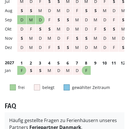
M
D
F
S
S
M
D
M
D
F
S
S
S
S
M
D
M
D
F
S
S
M
D
M
D
M
D
F
S
S
M
D
M
D
F
S
D
F
S
S
M
D
M
D
F
S
S
M
S
M
D
M
D
F
S
S
M
D
M
D
D
M
D
F
S
S
M
D
M
D
F
S
2027
1
2
3
4
5
6
7
8
9
10
11
12
F
S
S
M
D
M
D
F
frei
belegt
gewählter Zeitraum
FAQ
Häufig gestellte Fragen zu Ferienhäusern unseres
Partners
Feriepartner Danmark
.