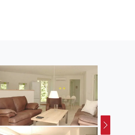
Entfernung zum Meer
t ein 50 m²
ohnfläche von 104 m² und
Waschmaschine
s gibt außerdem einen