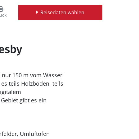
Reisedaten wählen
uck
desby
 - nur 150 m vom Wasser
s teils Holzböden, teils
igitalem
Gebiet gibt es ein