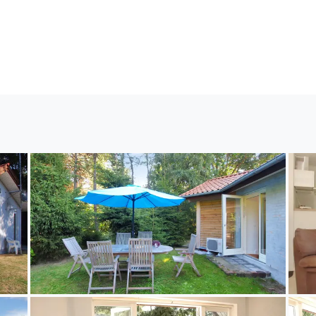
t Dusche und 2 Toiletten.
egt auf einem 1000 m² großen Naturgrundstück. Die 
te Einkaufsmöglichkeit liegt 5000 m entfernt. Es steh
ügung. Geräteraum. Parkplatz auf dem Grundstück.
ich für 6 Personen. Die Ferienunterkunft hat eine W
en nicht mitgebracht werden. Die Ferienunterkunft ist mit
pumpe ausgestattet. Die Ferienunterkunft ist mit 
ckner. Tiefkühlmöglichkeit mit 70 Liter Nutzinhalt. E