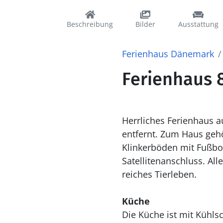
Beschreibung
Bilder
Ausstattung
Ferienhaus Dänemark
Ferienhaus 8
Herrliches Ferienhaus 
entfernt. Zum Haus gehö
Klinkerböden mit Fußbo
Satellitenanschluss. Al
reiches Tierleben.
Küche
Die Küche ist mit Kühlschrank ausgestattet. Außerdem gibt es 4 Keramik-Kochfelder, Umluftofen