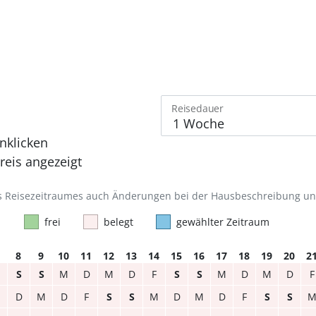
Reisedauer
nklicken
eis angezeigt
des Reisezeitraumes auch Änderungen bei der Hausbeschreibung u
frei
belegt
gewählter Zeitraum
8
9
10
11
12
13
14
15
16
17
18
19
20
2
S
S
M
D
M
D
F
S
S
M
D
M
D
F
M
D
M
D
F
S
S
M
D
M
D
F
S
S