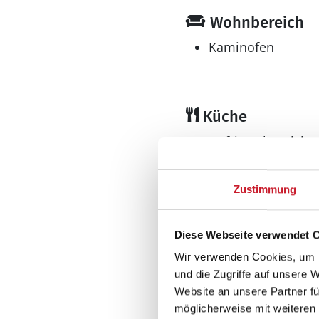
Wohnbereich
Kaminofen
Küche
Gefrierschrank l
Geschirrspüler
Kühlschrank
Zustimmung
Multimedia
Diese Webseite verwendet 
Deutsches Fernse
Wir verwenden Cookies, um I
> 3 deutsche Fernsehs
und die Zugriffe auf unsere 
Radio
Website an unsere Partner fü
möglicherweise mit weiteren