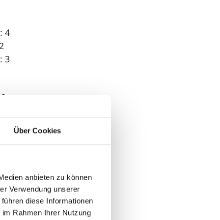
: 4
2
: 3
 2
Über Cookies
 Medien anbieten zu können
hrer Verwendung unserer
 führen diese Informationen
ie im Rahmen Ihrer Nutzung