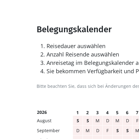
Belegungskalender
Reisedauer auswählen
Anzahl Reisende auswählen
Anreisetag im Belegungskalender a
Sie bekommen Verfügbarkeit und Pr
Bitte beachten Sie, dass sich bei Änderungen 
2026
1
2
3
4
5
6
7
August
S
S
M
D
M
D
F
September
D
M
D
F
S
S