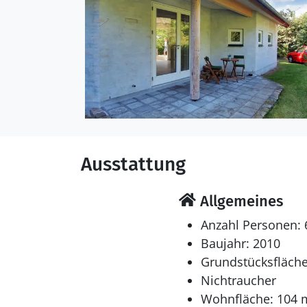
Schlafverhältnisse
Die Schlafplätze verteil
Einzelbetten.
Multimedien
In der Ferienunterkunft
Mindestens 4 deutsche 
Ausstattung
Whirlpool
Entspannen Sie sich im 
Allgemeines
Anzahl Personen: 
Baujahr: 2010
Grundstücksfläche
Nichtraucher
Wohnfläche: 104 