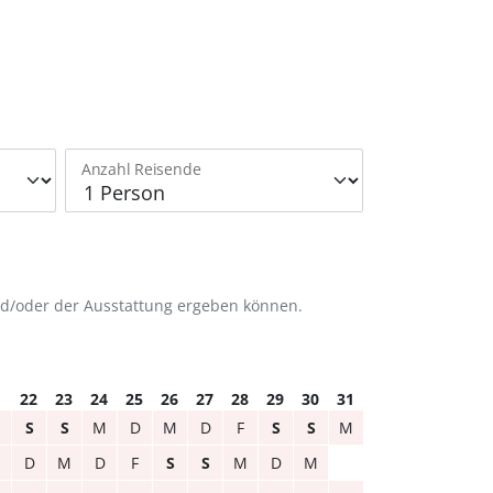
Anzahl Reisende
nd/oder der Ausstattung ergeben können.
1
22
23
24
25
26
27
28
29
30
31
S
S
M
D
M
D
F
S
S
M
M
D
M
D
F
S
S
M
D
M