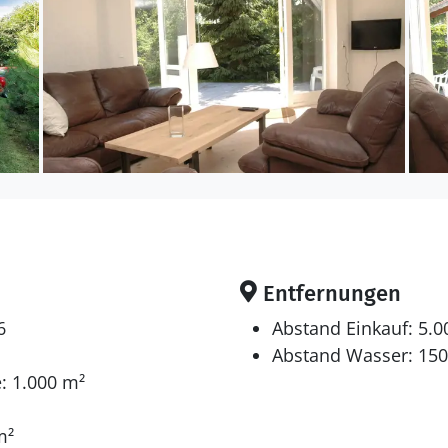
en sich auf 3 Schlafräume. 4 Schlafplätze in Doppelbett
 gibt es einen Fernseher. Radio. Mindestens 4 dänisc
Fernsehsender.
Innen-Durchlauf-Whirlpool für 2 Personen.
Entfernungen
6
Abstand Einkauf: 5.
Abstand Wasser: 15
: 1.000 m²
m²