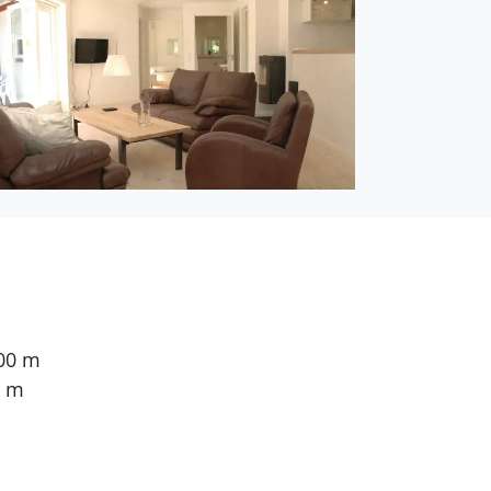
en. 2 Schlafplätze in
he Fernsehsender.
000 m
0 m