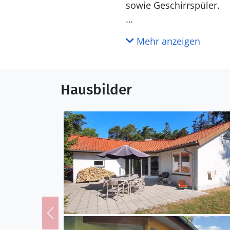
sowie Geschirrspüler.
WC und Bad
Mehr anzeigen
Es gibt 2 Badezimmer mi
Draußen
Hausbilder
Die Ferienunterkunft li
beträgt 150 m. Die nächs
Terrassenareal zur Verf
Einrichtung
Das Ferienhaus eignet s
wurde 2010 gebaut. Haustiere dürf
energiesparender Wärme
ausgestattet. Wäschetro
Kaminofen.