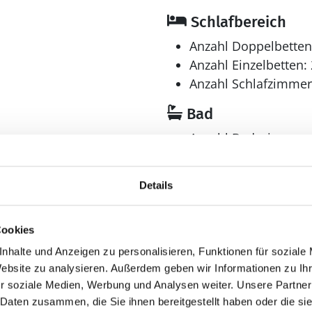
Schlafbereich
Anzahl Doppelbetten
Anzahl Einzelbetten: 
Anzahl Schlafzimmer
Bad
Anzahl Badezimmer:
Anzahl Toiletten: 2
Trockner
Details
Waschmaschine
Aussenbereich
Cookies
hen
Terrasse: 50 m²
nhalte und Anzeigen zu personalisieren, Funktionen für soziale
ender
Website zu analysieren. Außerdem geben wir Informationen zu I
r soziale Medien, Werbung und Analysen weiter. Unsere Partner
 Daten zusammen, die Sie ihnen bereitgestellt haben oder die s