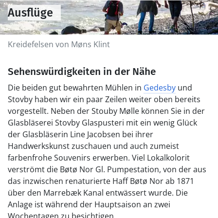
Ausflüge
Kreidefelsen von Møns Klint
Sehenswürdigkeiten in der Nähe
Die beiden gut bewahrten Mühlen in
Gedesby
und
Stovby haben wir ein paar Zeilen weiter oben bereits
vorgestellt. Neben der Stouby Mølle können Sie in der
Glasbläserei Stovby Glaspusteri mit ein wenig Glück
der Glasbläserin Line Jacobsen bei ihrer
Handwerkskunst zuschauen und auch zumeist
farbenfrohe Souvenirs erwerben. Viel Lokalkolorit
verströmt die Bøtø Nor Gl. Pumpestation, von der aus
das inzwischen renaturierte Haff Bøtø Nor ab 1871
über den Marrebæk Kanal entwässert wurde. Die
Anlage ist während der Hauptsaison an zwei
Wochentagen zu besichtigen.