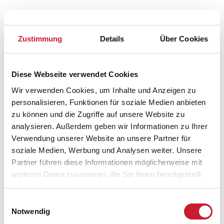
Breites Freizeitangebot in Marielyst
Sie möchten sich vor Ort nicht aufs Baden, Radfahren,
Zustimmung
Details
Über Cookies
Wandern beschränken? Kein Problem, es mangelt dem
Ferienort nicht an entsprechenden Angeboten! Rasant
geht es auf der
Gokart-Bahn
zu, zu der auch ein
Diese Webseite verwendet Cookies
Paintball-Center gehört. Wer es lieber etwas
Wir verwenden Cookies, um Inhalte und Anzeigen zu
gemütlicher angehen möchte, kann sein Geschick
personalisieren, Funktionen für soziale Medien anbieten
zunächst auf dem Minigolfplatz unter Beweis stellen.
zu können und die Zugriffe auf unsere Website zu
Auch einen richtigen Golfplatz gibt es vor Ort. Doch
analysieren. Außerdem geben wir Informationen zu Ihrer
was wäre ein Urlaub an der Ostsee ohne einen
Verwendung unserer Website an unsere Partner für
Surfkurs? Diesen können Sie im Surfcenter am Strand
soziale Medien, Werbung und Analysen weiter. Unsere
belegen. Auch bei schlechtem Wetter brauchen Sie
Partner führen diese Informationen möglicherweise mit
nicht zu Hause zu bleiben. Dann bietet sich der Ausflug
weiteren Daten zusammen, die Sie ihnen bereitgestellt
ins Bowlingcenter an!
haben oder die sie im Rahmen Ihrer Nutzung der Dienste
Marielyst für Pferdesportfreunde
gesammelt haben.
Einwilligungsauswahl
Notwendig
Obwohl es weit und breit keinen Ferienort mit einem